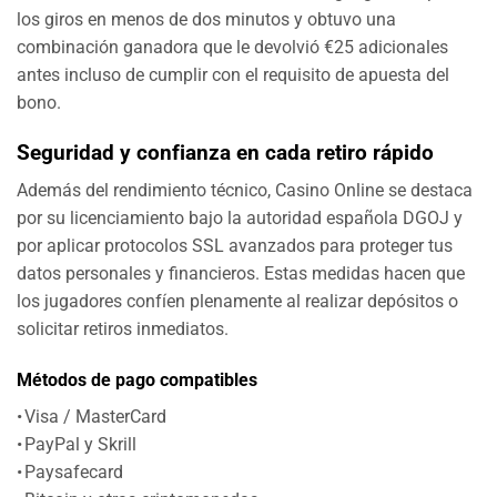
los giros en menos de dos minutos y obtuvo una
combinación ganadora que le devolvió €25 adicionales
antes incluso de cumplir con el requisito de apuesta del
bono.
Seguridad y confianza en cada retiro rápido
Además del rendimiento técnico, Casino Online se destaca
por su licenciamiento bajo la autoridad española DGOJ y
por aplicar protocolos SSL avanzados para proteger tus
datos personales y financieros. Estas medidas hacen que
los jugadores confíen plenamente al realizar depósitos o
solicitar retiros inmediatos.
Métodos de pago compatibles
• Visa / MasterCard
• PayPal y Skrill
• Paysafecard