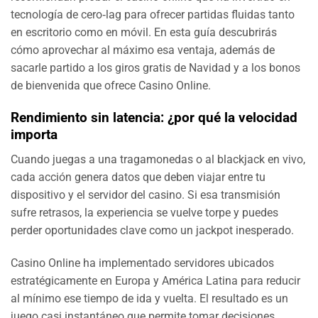
tecnología de cero‑lag para ofrecer partidas fluidas tanto
en escritorio como en móvil. En esta guía descubrirás
cómo aprovechar al máximo esa ventaja, además de
sacarle partido a los giros gratis de Navidad y a los bonos
de bienvenida que ofrece Casino Online.
Rendimiento sin latencia: ¿por qué la velocidad
importa
Cuando juegas a una tragamonedas o al blackjack en vivo,
cada acción genera datos que deben viajar entre tu
dispositivo y el servidor del casino. Si esa transmisión
sufre retrasos, la experiencia se vuelve torpe y puedes
perder oportunidades clave como un jackpot inesperado.
Casino Online ha implementado servidores ubicados
estratégicamente en Europa y América Latina para reducir
al mínimo ese tiempo de ida y vuelta. El resultado es un
juego casi instantáneo que permite tomar decisiones