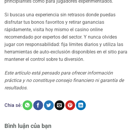
principiantes como para jugadores experimentados.
Si buscas una experiencia sin retrasos donde puedas
disfrutar tus bonos favoritos y retirar ganancias
rápidamente, visita hoy mismo el
casino online
recomendado por expertos del sector. Y nunca olvides
jugar con responsabilidad: fija límites diarios y utiliza las
herramientas de auto‑exclusión disponibles en el sitio para
mantener el control sobre tu diversión.
Este artículo está pensado para ofrecer información
práctica y no constituye consejo financiero ni garantía de
resultados.
Chia sẻ:
Bình luận của bạn