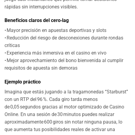
rápidas sin interrupciones visibles.
Beneficios claros del cero‑lag
• Mayor precisión en apuestas deportivas y slots
• Reducción del riesgo de desconexiones durante rondas
críticas
• Experiencia más inmersiva en el casino en vivo
• Mejor aprovechamiento del bono bienvenida al cumplir
requisitos de apuesta sin demoras
Ejemplo práctico
Imagina que estás jugando a la tragamonedas “Starburst”
con un RTP del 96 %. Cada giro tarda menos
de 0,05 segundos gracias al motor optimizado de Casino
Online. En una sesión de 30 minutos puedes realizar
aproximadamente 600 giros sin notar ninguna pausa, lo
que aumenta tus posibilidades reales de activar una