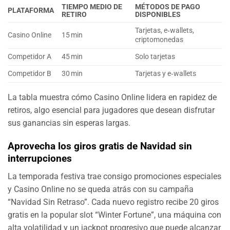
TIEMPO MEDIO DE
MÉTODOS DE PAGO
PLATAFORMA
RETIRO
DISPONIBLES
Tarjetas, e‑wallets,
Casino Online
15 min
criptomonedas
Competidor A
45 min
Solo tarjetas
Competidor B
30 min
Tarjetas y e‑wallets
La tabla muestra cómo Casino Online lidera en rapidez de
retiros, algo esencial para jugadores que desean disfrutar
sus ganancias sin esperas largas.
Aprovecha los giros gratis de Navidad sin
interrupciones
La temporada festiva trae consigo promociones especiales
y Casino Online no se queda atrás con su campaña
“Navidad Sin Retraso”. Cada nuevo registro recibe 20 giros
gratis en la popular slot “Winter Fortune”, una máquina con
alta volatilidad y un jackpot progresivo que puede alcanzar