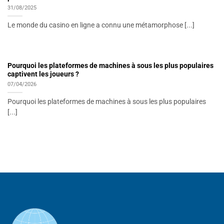
31/08/2025
Le monde du casino en ligne a connu une métamorphose [...]
Pourquoi les plateformes de machines à sous les plus populaires
captivent les joueurs ?
07/04/2026
Pourquoi les plateformes de machines à sous les plus populaires
[...]