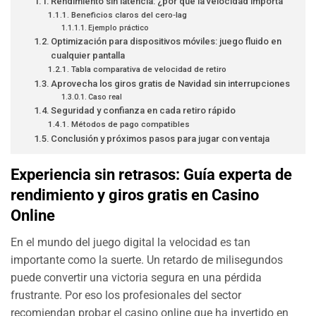
Rendimiento sin latencia: ¿por qué la velocidad importa
Beneficios claros del cero‑lag
Ejemplo práctico
Optimización para dispositivos móviles: juego fluido en
cualquier pantalla
Tabla comparativa de velocidad de retiro
Aprovecha los giros gratis de Navidad sin interrupciones
Caso real
Seguridad y confianza en cada retiro rápido
Métodos de pago compatibles
Conclusión y próximos pasos para jugar con ventaja
Experiencia sin retrasos: Guía experta de
rendimiento y giros gratis en Casino
Online
En el mundo del juego digital la velocidad es tan
importante como la suerte. Un retardo de milisegundos
puede convertir una victoria segura en una pérdida
frustrante. Por eso los profesionales del sector
recomiendan probar el casino online que ha invertido en