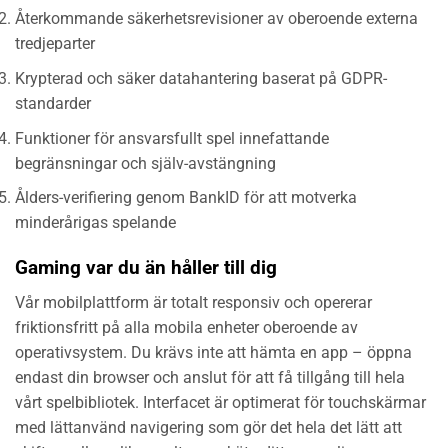
Återkommande säkerhetsrevisioner av oberoende externa
tredjeparter
Krypterad och säker datahantering baserat på GDPR-
standarder
Funktioner för ansvarsfullt spel innefattande
begränsningar och själv-avstängning
Ålders-verifiering genom BankID för att motverka
minderårigas spelande
Gaming var du än håller till dig
Vår mobilplattform är totalt responsiv och opererar
friktionsfritt på alla mobila enheter oberoende av
operativsystem. Du krävs inte att hämta en app – öppna
endast din browser och anslut för att få tillgång till hela
vårt spelbibliotek. Interfacet är optimerat för touchskärmar
med lättanvänd navigering som gör det hela det lätt att