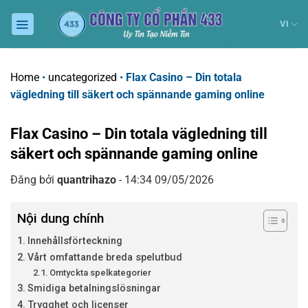
Chuyển
đến
VI
nội
dung
Home
•
uncategorized
•
Flax Casino – Din totala
vägledning till säkert och spännande gaming online
Flax Casino – Din totala vägledning till
säkert och spännande gaming online
Đăng bởi
quantrihazo
- 14:34 09/05/2026
Nội dung chính
Innehållsförteckning
Vårt omfattande breda spelutbud
Omtyckta spelkategorier
Smidiga betalningslösningar
Trygghet och licenser