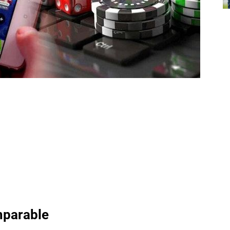
mparable