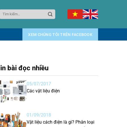
Tìm
kiếm:
XEM CHÚNG TÔI TRÊN FACEBOOK
in bài đọc nhiều
05/07/2017
Các vật liệu điện
01/09/2018
Vật liệu cách điện là gì? Phân loại