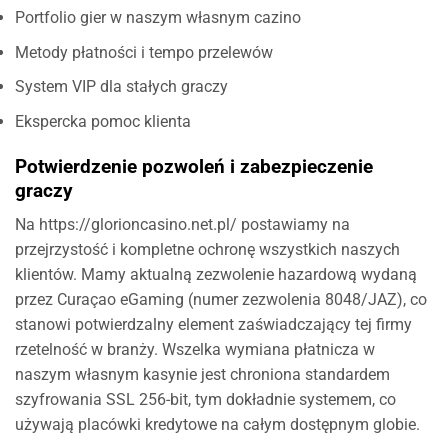
Portfolio gier w naszym własnym cazino
Metody płatności i tempo przelewów
System VIP dla stałych graczy
Ekspercka pomoc klienta
Potwierdzenie pozwoleń i zabezpieczenie
graczy
Na
https://glorioncasino.net.pl/
postawiamy na
przejrzystość i kompletne ochronę wszystkich naszych
klientów. Mamy aktualną zezwolenie hazardową wydaną
przez Curaçao eGaming (numer zezwolenia 8048/JAZ), co
stanowi potwierdzalny element zaświadczający tej firmy
rzetelność w branży. Wszelka wymiana płatnicza w
naszym własnym kasynie jest chroniona standardem
szyfrowania SSL 256-bit, tym dokładnie systemem, co
używają placówki kredytowe na całym dostępnym globie.