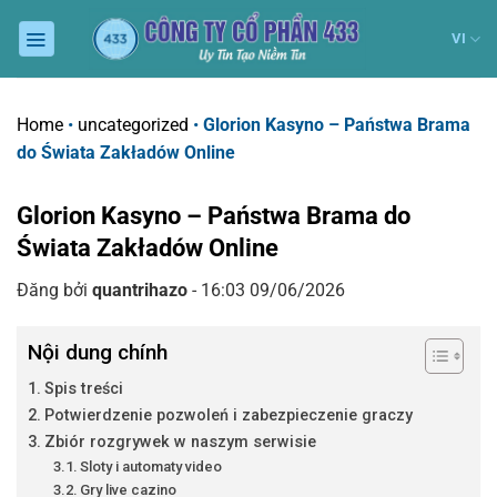
Chuyển
đến
VI
nội
dung
Home
•
uncategorized
•
Glorion Kasyno – Państwa Brama
do Świata Zakładów Online
Glorion Kasyno – Państwa Brama do
Świata Zakładów Online
Đăng bởi
quantrihazo
- 16:03 09/06/2026
Nội dung chính
Spis treści
Potwierdzenie pozwoleń i zabezpieczenie graczy
Zbiór rozgrywek w naszym serwisie
Sloty i automaty video
Gry live cazino