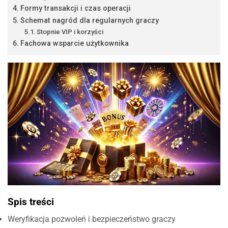
Formy transakcji i czas operacji
Schemat nagród dla regularnych graczy
Stopnie VIP i korzyści
Fachowa wsparcie użytkownika
Spis treści
Weryfikacja pozwoleń i bezpieczeństwo graczy