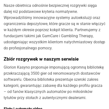
Nasze obietnica odnośnie bezpiecznej rozgrywki sięga
dalej niż podstawowe kryteria normatywne.
Wprowadziliśmy innowacyjne systemy autoeksluzji oraz
ograniczenia depozytowe, które gracze są w stanie włączyć
w każdym okresie poprzez kokpit klienta. Partnerujemy z
fundacjami takimi jak GamCare i Gambling Therapy,
udostępniając wszystkim klientom natychmiastowy dostęp
do profesjonalnego pomocy.
Zbiór rozgrywek w naszym serwisie
Glorion Kasyno proponuje imponującą ogromną bibliotekę
przekraczającą 3500 gier od renomowanych dostawców
software’u. Obecna biblioteka prezentuje szeroki zakres
kategorii, gwarantując zabawę dla każdego profilu gracza
– od fanów klasycznych automatów po miłośników
tytułów przy stołach z autentycznymi dealerami.
Sloty i automaty video