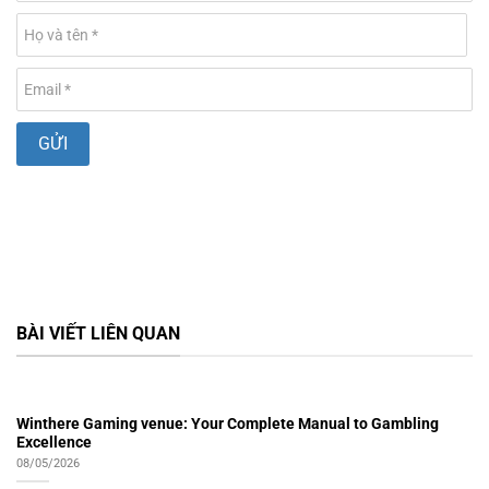
BÀI VIẾT LIÊN QUAN
Winthere Gaming venue: Your Complete Manual to Gambling
Excellence
08/05/2026