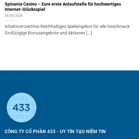
Spinania Casino – Eure erste Anlaufstelle für hochwertiges
Internet-Glücksspiel
26/03/2026
Inhaltsverzeichnis Reichhaltiges Spielangebot für alle Geschmack
Großzügige Bonusangebote und Aktionen [...]
CÔNG TY CỔ PHẦN 433 - UY TÍN TẠO NIỀM TIN