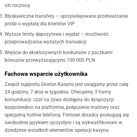
ich rocznicy
Błyskawiczne transfery – uprzywilejowane przetwarzanie
próśb o wypłatę dla klientów VIP
Wyższe limity depozytowe i wypłat – możliwość
przeprowadzania wyższych transakcji
Wejście do ekskluzywnych konkursów z paczkami
bonusów przewyższającymi 100 000 PLN
Fachowa wsparcie użytkownika
Zespół supportu Glorion Kasyno jest osiągalny przez całą
24 godziny, 7 dnie w tygodniu. Oferujemy 3 formy
komunikacji: czat na żywo dostępny do dyspozycji
bezpośrednio na platformie, połączenie mailowy oraz
specjalną hotline telefoną. Firmowi doradcy posługują się
swobodnie językiem ojczystym i są wykwalifikowani w
dziedzinie wszelkich elementów operacji kasyna.