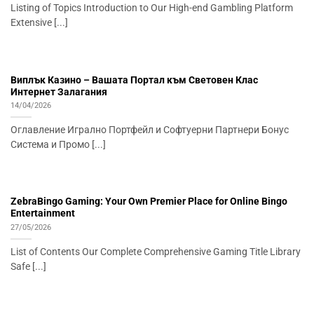
Listing of Topics Introduction to Our High-end Gambling Platform
Extensive [...]
Виплък Казино – Вашата Портал към Световен Клас
Интернет Залагания
14/04/2026
Оглавление Игрално Портфейл и Софтуерни Партнери Бонус
Система и Промо [...]
ZebraBingo Gaming: Your Own Premier Place for Online Bingo
Entertainment
27/05/2026
List of Contents Our Complete Comprehensive Gaming Title Library
Safe [...]