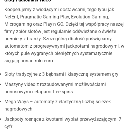
Kooperujemy z wiodącymi dostawcami, tego typu jak
NetEnt, Pragmatic Gaming Play, Evolution Gaming,
Microgaming oraz Play’n GO. Dzięki tej współpracy naszej
firmy zbiór slotów jest regularnie odświeżane o świeże
premiery z branży. Szczególną dbałość poświęcamy
automatom z progresywnymi jackpotami nagrodowymi, w
których pule wygranych pieniężnych systematycznie
sięgają ponad mln euro.
Sloty tradycyjne z 3 bębnami i klasyczną systemem gry
Maszyny video z rozbudowanymi możliwościami
bonusowymi i etapami free spins
Mega Ways – automaty z elastyczną liczbą ścieżek
nagrodowych
Jackpoty rosnące z kwotami wypłat przewyższającymi 7
cyfr