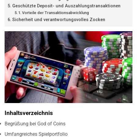
Geschützte Deposit- und Auszahlungstransaktionen
Vorteile der Transaktionsabwicklung
Sicherheit und verantwortungsvolles Zocken
Inhaltsverzeichnis
Begrüßung bei God of Coins
Umfangreiches Spielportfolio