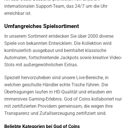
internationalen Support-Team, das 24/7 um die Uhr
erreichbar ist.
Umfangreiches Spielsortiment
In unserem Sortiment entdecken Sie über 2000 diverse
Spiele von bekannten Entwicklern. Die Kollektion wird
kontinuierlich ausgebaut und beinhaltet klassische
Automaten, fortschreitende Jackpots sowie kreative Video-
Slots mit außergewöhnlichen Extras.
Speziell hervorzuheben sind unsere Live-Bereiche, in
welchen geschulte Händler echte Tische führen. Die
Übertragungen laufen in HD-Qualität und erlauben ein
immersives Gaming-Erlebnis. God of Coins kollaboriert nur
mit zertifizierten Providern gemeinsam, die wegen ihre
Transparenz und Zufallserzeugung zertifiziert sind.
Beliebte Kategorien bei God of Coins