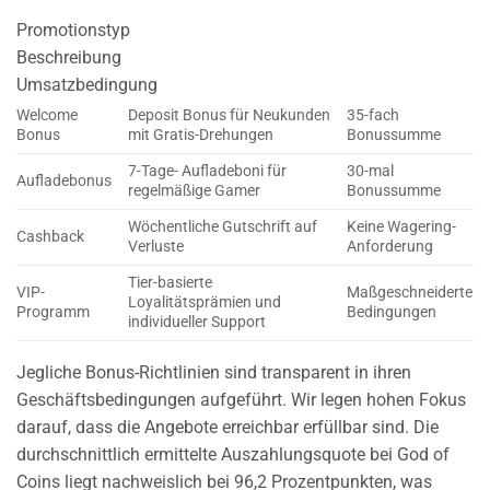
Promotionstyp
Beschreibung
Umsatzbedingung
Welcome
Deposit Bonus für Neukunden
35-fach
Bonus
mit Gratis-Drehungen
Bonussumme
7-Tage- Aufladeboni für
30-mal
Aufladebonus
regelmäßige Gamer
Bonussumme
Wöchentliche Gutschrift auf
Keine Wagering-
Cashback
Verluste
Anforderung
Tier-basierte
VIP-
Maßgeschneiderte
Loyalitätsprämien und
Programm
Bedingungen
individueller Support
Jegliche Bonus-Richtlinien sind transparent in ihren
Geschäftsbedingungen aufgeführt. Wir legen hohen Fokus
darauf, dass die Angebote erreichbar erfüllbar sind. Die
durchschnittlich ermittelte Auszahlungsquote bei God of
Coins liegt nachweislich bei 96,2 Prozentpunkten, was