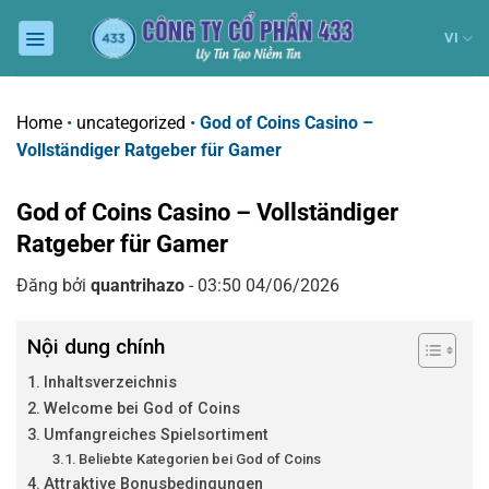
Chuyển
đến
VI
nội
dung
Home
•
uncategorized
•
God of Coins Casino –
Vollständiger Ratgeber für Gamer
God of Coins Casino – Vollständiger
Ratgeber für Gamer
Đăng bởi
quantrihazo
- 03:50 04/06/2026
Nội dung chính
Inhaltsverzeichnis
Welcome bei God of Coins
Umfangreiches Spielsortiment
Beliebte Kategorien bei God of Coins
Attraktive Bonusbedingungen