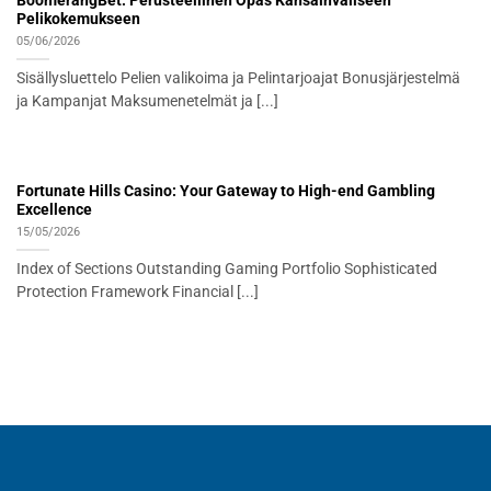
BoomerangBet: Perusteellinen Opas Kansainväliseen
Pelikokemukseen
05/06/2026
Sisällysluettelo Pelien valikoima ja Pelintarjoajat Bonusjärjestelmä
ja Kampanjat Maksumenetelmät ja [...]
Fortunate Hills Casino: Your Gateway to High-end Gambling
Excellence
15/05/2026
Index of Sections Outstanding Gaming Portfolio Sophisticated
Protection Framework Financial [...]