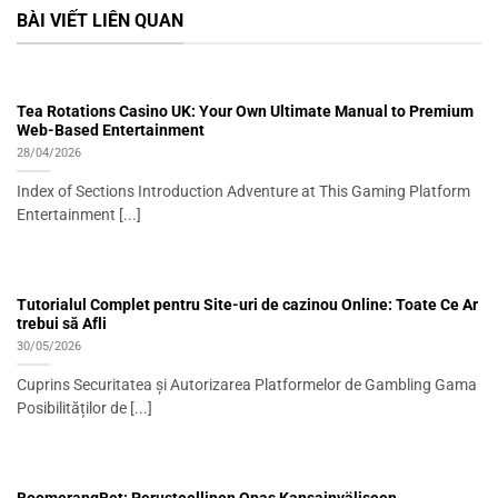
BÀI VIẾT LIÊN QUAN
Tea Rotations Casino UK: Your Own Ultimate Manual to Premium
Web-Based Entertainment
28/04/2026
Index of Sections Introduction Adventure at This Gaming Platform
Entertainment [...]
Tutorialul Complet pentru Site-uri de cazinou Online: Toate Ce Ar
trebui să Afli
30/05/2026
Cuprins Securitatea și Autorizarea Platformelor de Gambling Gama
Posibilităților de [...]