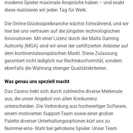
moderne Spieler maximale Ansprüche haben – und exakt
diese realisieren wir jeden Tag für Werk.
Die Online-Glücksspielbranche wächst fortwährend, und wir
hier bei uns vertrauen auf die jüngsten technologischen
Innovationen. Mit einer Lizenz durch die Malta Gaming
Authority (MGA) sind wir einer der zertifizierten Anbieter auf
dem kontinentaleuropäischen Markt. Diese Zulassung
garantiert nicht lediglich nur Rechtskonformität, sondern
ebenfalls die Wahrung strenger Qualitätskriterien.
Was genau uns speziell macht
Das Casino hebt sich durch zahlreiche diverse Merkmale
aus, die unser Angebot von allen Konkurrenz
unterscheiden. Die Verbindung aus hochwertiger Software,
einem motivierten Support-Team sowie einer großen
Palette diverser Unterhaltungsoptionen kürt uns zu
Nummer-eins- Wahl bei gehobene Spieler. Unser Team