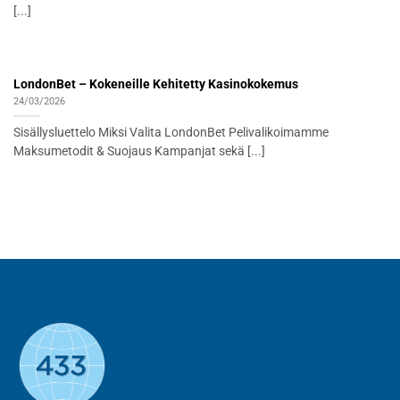
[...]
LondonBet – Kokeneille Kehitetty Kasinokokemus
24/03/2026
Sisällysluettelo Miksi Valita LondonBet Pelivalikoimamme
Maksumetodit & Suojaus Kampanjat sekä [...]