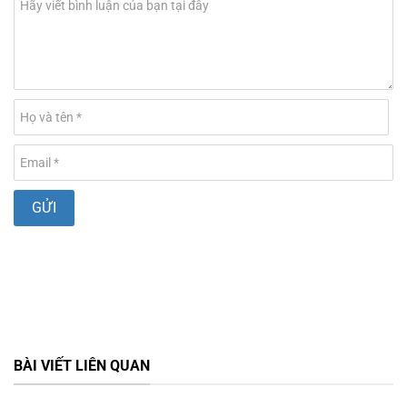
BÀI VIẾT LIÊN QUAN