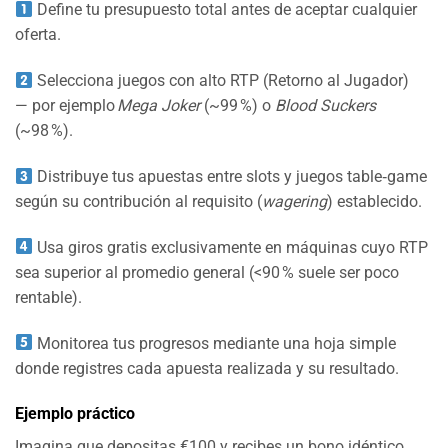
Define tu presupuesto total antes de aceptar cualquier
oferta.
Selecciona juegos con alto RTP (Retorno al Jugador)
— por ejemplo
Mega Joker
(~99 %) o
Blood Suckers
(~98 %).
Distribuye tus apuestas entre slots y juegos table‑game
según su contribución al requisito (
wagering
) establecido.
Usa giros gratis exclusivamente en máquinas cuyo RTP
sea superior al promedio general (<90 % suele ser poco
rentable).
Monitorea tus progresos mediante una hoja simple
donde registres cada apuesta realizada y su resultado.
Ejemplo práctico
Imagina que depositas €100 y recibes un bono idéntico