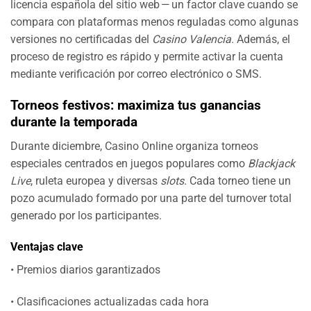
licencia española del sitio web — un factor clave cuando se
compara con plataformas menos reguladas como algunas
versiones no certificadas del
Casino Valencia
. Además, el
proceso de registro es rápido y permite activar la cuenta
mediante verificación por correo electrónico o SMS.
Torneos festivos: maximiza tus ganancias
durante la temporada
Durante diciembre, Casino Online organiza torneos
especiales centrados en juegos populares como
Blackjack
Live
, ruleta europea y diversas
slots
. Cada torneo tiene un
pozo acumulado formado por una parte del turnover total
generado por los participantes.
Ventajas clave
• Premios diarios garantizados
• Clasificaciones actualizadas cada hora