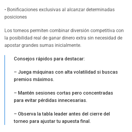
• Bonificaciones exclusivas al alcanzar determinadas
posiciones
Los torneos permiten combinar diversión competitiva con
la posibilidad real de ganar dinero extra sin necesidad de
apostar grandes sumas inicialmente.
Consejos rápidos para destacar:
– Juega máquinas con alta volatilidad si buscas
premios máximos.
– Mantén sesiones cortas pero concentradas
para evitar pérdidas innecesarias.
– Observa la tabla leader antes del cierre del
torneo para ajustar tu apuesta final.