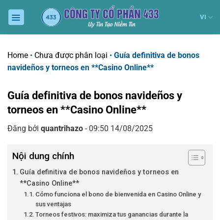
Chuyển
đến
VI
nội
dung
Home
•
Chưa được phân loại
•
Guía definitiva de bonos
navideños y torneos en **Casino Online**
Guía definitiva de bonos navideños y
torneos en **Casino Online**
Đăng bởi
quantrihazo
- 09:50 14/08/2025
Nội dung chính
Guía definitiva de bonos navideños y torneos en
**Casino Online**
Cómo funciona el bono de bienvenida en Casino Online y
sus ventajas
Torneos festivos: maximiza tus ganancias durante la