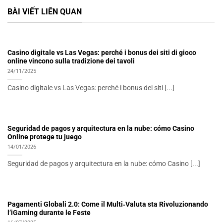
BÀI VIẾT LIÊN QUAN
Casino digitale vs Las Vegas: perché i bonus dei siti di gioco
online vincono sulla tradizione dei tavoli
24/11/2025
Casino digitale vs Las Vegas: perché i bonus dei siti [...]
Seguridad de pagos y arquitectura en la nube: cómo Casino
Online protege tu juego
14/01/2026
Seguridad de pagos y arquitectura en la nube: cómo Casino [...]
Pagamenti Globali 2.0: Come il Multi‑Valuta sta Rivoluzionando
l’iGaming durante le Feste