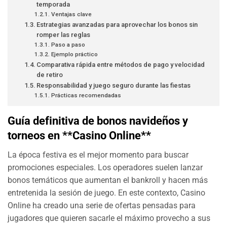
temporada
Ventajas clave
Estrategias avanzadas para aprovechar los bonos sin
romper las reglas
Paso a paso
Ejemplo práctico
Comparativa rápida entre métodos de pago y velocidad
de retiro
Responsabilidad y juego seguro durante las fiestas
Prácticas recomendadas
Guía definitiva de bonos navideños y
torneos en **Casino Online**
La época festiva es el mejor momento para buscar
promociones especiales. Los operadores suelen lanzar
bonos temáticos que aumentan el bankroll y hacen más
entretenida la sesión de juego. En este contexto, Casino
Online ha creado una serie de ofertas pensadas para
jugadores que quieren sacarle el máximo provecho a sus