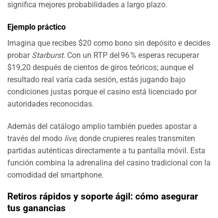
significa mejores probabilidades a largo plazo.
Ejemplo práctico
Imagina que recibes $20 como bono sin depósito e decides
probar
Starburst
. Con un RTP del 96 % esperas recuperar
$19,20 después de cientos de giros teóricos; aunque el
resultado real varía cada sesión, estás jugando bajo
condiciones justas porque el casino está licenciado por
autoridades reconocidas.
Además del catálogo amplio también puedes apostar a
través del modo
live
, donde crupieres reales transmiten
partidas auténticas directamente a tu pantalla móvil. Esta
función combina la adrenalina del casino tradicional con la
comodidad del smartphone.
Retiros rápidos y soporte ágil: cómo asegurar
tus ganancias