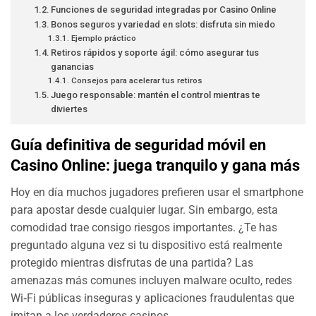
Funciones de seguridad integradas por Casino Online
Bonos seguros y variedad en slots: disfruta sin miedo
Ejemplo práctico
Retiros rápidos y soporte ágil: cómo asegurar tus
ganancias
Consejos para acelerar tus retiros
Juego responsable: mantén el control mientras te
diviertes
Guía definitiva de seguridad móvil en
Casino Online: juega tranquilo y gana más
Hoy en día muchos jugadores prefieren usar el smartphone
para apostar desde cualquier lugar. Sin embargo, esta
comodidad trae consigo riesgos importantes. ¿Te has
preguntado alguna vez si tu dispositivo está realmente
protegido mientras disfrutas de una partida? Las
amenazas más comunes incluyen malware oculto, redes
Wi‑Fi públicas inseguras y aplicaciones fraudulentas que
imitan a los verdaderos casinos.