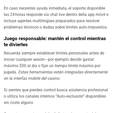
En caso necesites ayuda inmediata, el soporte disponible
las 24 horas responde vía chat live dentro della app móvil e
incluye agentes multilingües preparados para resolver
problemas técnicos o dudas sobre límites auto‑impuestos.
Juego responsable: mantén el control mientras
te diviertes
Recuerda siempre establecer límites personales antes de
iniciar cualquier sesión—por ejemplo decidir gastar
máximo $50 al día o fijar un tiempo límite máximo por
jugada.
Estas herramientas están integradas directamente
en la interfaz mobile del casino.
Si sientes que pierdes control busca asistencia profesional
o utiliza los canales internos “Auto‑exclusión” disponibles
sin coste alguno.