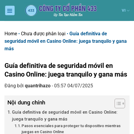
Chuyển
đến
VI
nội
dung
Home
•
Chưa được phân loại
•
Guía definitiva de
seguridad móvil en Casino Online: juega tranquilo y gana
más
Guía definitiva de seguridad móvil en
Casino Online: juega tranquilo y gana más
Đăng bởi
quantrihazo
- 05:57 04/07/2025
Nội dung chính
Guía definitiva de seguridad móvil en Casino Online:
juega tranquilo y gana más
Pasos esenciales para proteger tu dispositivo mientras
juegas en Casino Online