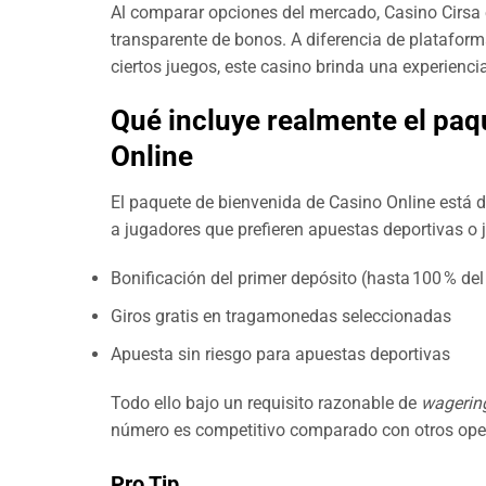
Al comparar opciones del mercado,
Casino Cirsa 
transparente de bonos. A diferencia de plataforma
ciertos juegos, este casino brinda una experiencia f
Qué incluye realmente el paq
Online
El paquete de bienvenida de Casino Online está d
a jugadores que prefieren apuestas deportivas o 
Bonificación del primer depósito (hasta 100 % del
Giros gratis en tragamonedas seleccionadas
Apuesta sin riesgo para apuestas deportivas
Todo ello bajo un requisito razonable de
wagerin
número es competitivo comparado con otros oper
Pro Tip