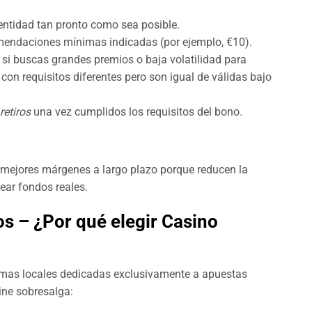
dentidad tan pronto como sea posible.
omendaciones mínimas indicadas (por ejemplo, €10).
si buscas grandes premios o baja volatilidad para
n requisitos diferentes pero son igual de válidas bajo
s
retiros
una vez cumplidos los requisitos del bono.
r mejores márgenes a largo plazo porque reducen la
ear fondos reales.
s – ¿Por qué elegir Casino
ormas locales dedicadas exclusivamente a apuestas
ine sobresalga: