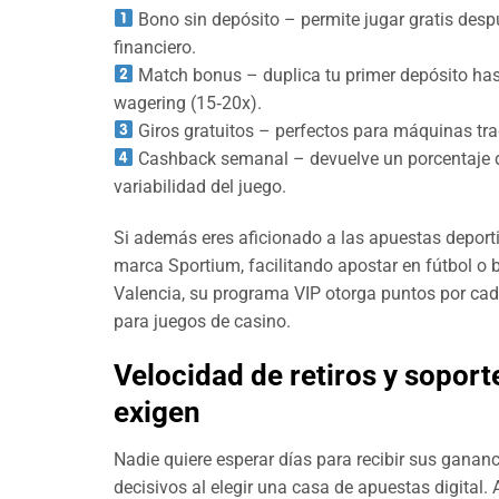
Bono sin depósito – permite jugar gratis despué
financiero.
Match bonus – duplica tu primer depósito hast
wagering (15‑20x).
Giros gratuitos – perfectos para máquinas 
Cashback semanal – devuelve un porcentaje d
variabilidad del juego.
Si además eres aficionado a las apuestas deporti
marca Sportium, facilitando apostar en fútbol o
Valencia, su programa VIP otorga puntos por cad
para juegos de casino.
Velocidad de retiros y soporte
exigen
Nadie quiere esperar días para recibir sus gananci
decisivos al elegir una casa de apuestas digital