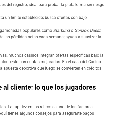
s del registro; ideal para probar la plataforma sin riesgo
a un límite establecido; busca ofertas con bajo
tragamonedas populares como
Starburst
o
Gonzo’s Quest
.
e las pérdidas netas cada semana; ayuda a suavizar la
vas, muchos casinos integran ofertas específicas bajo la
 baloncesto con cuotas mejoradas. En el caso del Casino
a apuesta deportiva que luego se convierten en créditos
 al cliente: lo que los jugadores
as. La rapidez en los retiros es uno de los factores
. Aquí tienes algunos consejos para asegurarte pagos