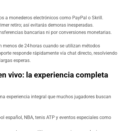
neos a monederos electrónicos como PayPal o Skrill.
rimer retiro; así evitarás demoras inesperadas.
ransferencias bancarias ni por conversiones monetarias.
en menos de 24 horas cuando se utilizan métodos
porte responde rápidamente vía chat directo, resolviendo
largas esperas.
en vivo: la experiencia completa
una experiencia integral que muchos jugadores buscan
bol español, NBA, tenis ATP y eventos especiales como