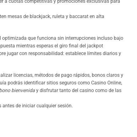
der a cuotas competitivas y promociones exclusivas para
ten mesas de blackjack, ruleta y baccarat en alta
optimizada que funciona sin interrupciones incluso bajo
uesta mientras esperas el giro final del jackpot
re jugar con responsabilidad: establece límites diarios y
alizar licencias, métodos de pago rápidos, bonos claros y
uía podrás identificar sitios seguros como Casino Online,
bono bienvenida
y disfrutar tanto del casino como de las
 antes de iniciar cualquier sesión.