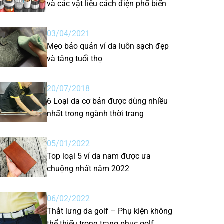
và các vật liệu cách điện phổ biến
03/04/2021
Mẹo bảo quản ví da luôn sạch đẹp
và tăng tuổi thọ
20/07/2018
6 Loại da cơ bản được dùng nhiều
nhất trong ngành thời trang
05/01/2022
Top loại 5 ví da nam được ưa
chuộng nhất năm 2022
06/02/2022
Thắt lưng da golf – Phụ kiện không
thể thiếu trong trang phục golf