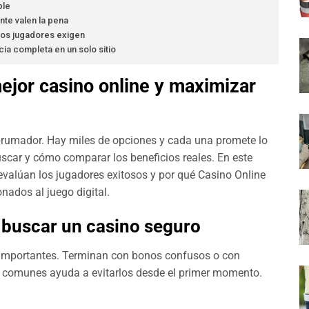
ble
te valen la pena
 los jugadores exigen
cia completa en un solo sitio
mejor casino online y maximizar
abrumador. Hay miles de opciones y cada una promete lo
scar y cómo comparar los beneficios reales. En este
evalúan los jugadores exitosos y por qué Casino Online
onados al juego digital.
l buscar un casino seguro
s importantes. Terminan con bonos confusos o con
ás comunes ayuda a evitarlos desde el primer momento.