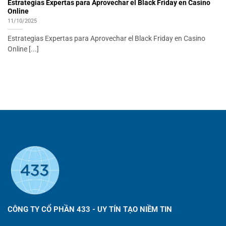
Estrategias Expertas para Aprovechar el Black Friday en Casino
Online
11/10/2025
Estrategias Expertas para Aprovechar el Black Friday en Casino
Online [...]
CÔNG TY CỔ PHẦN 433 - UY TÍN TẠO NIỀM TIN