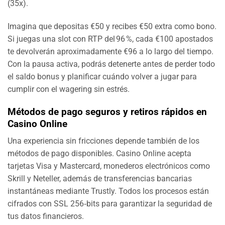
(35x).
Imagina que depositas €50 y recibes €50 extra como bono.
Si juegas una slot con RTP del 96 %, cada €100 apostados
te devolverán aproximadamente €96 a lo largo del tiempo.
Con la pausa activa, podrás detenerte antes de perder todo
el saldo bonus y planificar cuándo volver a jugar para
cumplir con el wagering sin estrés.
Métodos de pago seguros y retiros rápidos en
Casino Online
Una experiencia sin fricciones depende también de los
métodos de pago disponibles. Casino Online acepta
tarjetas Visa y Mastercard, monederos electrónicos como
Skrill y Neteller, además de transferencias bancarias
instantáneas mediante Trustly. Todos los procesos están
cifrados con SSL 256‑bits para garantizar la seguridad de
tus datos financieros.