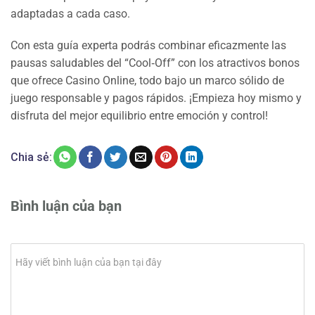
adaptadas a cada caso.
Con esta guía experta podrás combinar eficazmente las
pausas saludables del “Cool‑Off” con los atractivos bonos
que ofrece Casino Online, todo bajo un marco sólido de
juego responsable y pagos rápidos. ¡Empieza hoy mismo y
disfruta del mejor equilibrio entre emoción y control!
Chia sẻ:
Bình luận của bạn