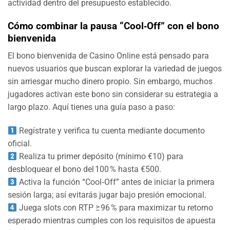
actividad dentro del presupuesto establecido.
Cómo combinar la pausa “Cool‑Off” con el bono
bienvenida
El bono bienvenida de Casino Online está pensado para
nuevos usuarios que buscan explorar la variedad de juegos
sin arriesgar mucho dinero propio. Sin embargo, muchos
jugadores activan este bono sin considerar su estrategia a
largo plazo. Aquí tienes una guía paso a paso:
Regístrate y verifica tu cuenta mediante documento
oficial.
Realiza tu primer depósito (mínimo €10) para
desbloquear el bono del 100 % hasta €500.
Activa la función “Cool‑Off” antes de iniciar la primera
sesión larga; así evitarás jugar bajo presión emocional.
Juega slots con RTP ≥ 96 % para maximizar tu retorno
esperado mientras cumples con los requisitos de apuesta