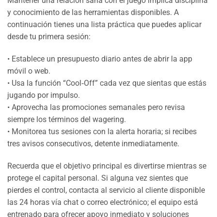
Mantener una relación sana con el juego implica disciplina
y conocimiento de las herramientas disponibles. A
continuación tienes una lista práctica que puedes aplicar
desde tu primera sesión:
• Establece un presupuesto diario antes de abrir la app
móvil o web.
• Usa la función “Cool‑Off” cada vez que sientas que estás
jugando por impulso.
• Aprovecha las promociones semanales pero revisa
siempre los términos del wagering.
• Monitorea tus sesiones con la alerta horaria; si recibes
tres avisos consecutivos, detente inmediatamente.
Recuerda que el objetivo principal es divertirse mientras se
protege el capital personal. Si alguna vez sientes que
pierdes el control, contacta al servicio al cliente disponible
las 24 horas vía chat o correo electrónico; el equipo está
entrenado para ofrecer apoyo inmediato y soluciones