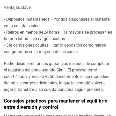
Ventajas clave:
• Depósitos instantáneos – fondos disponibles al instante
en tu cuenta casino.
• Retiros en menos de 24 horas – la mayoría se procesan en
horario laboral sin cargos ocultos.
• Sin comisiones ocultas – tanto depósitos como retiros
son gratuitos en la mayoría de los casos.
Pedro decidió retirar sus ganancias después de completar
el requisito del bono usando Skrill. El proceso tomó
solo 12 horas y recibió €250 directamente en su monedero
digital sin cargos adicionales, lo que le permitió volver a
jugar o transferir a su cuenta bancaria según prefiriera.
Consejos prácticos para mantener el equilibrio
entre diversión y control