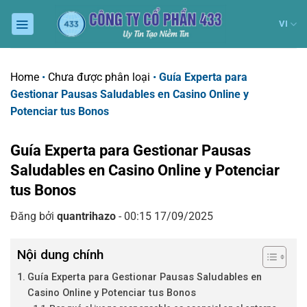
Chuyển
đến
VI
nội
dung
Home
•
Chưa được phân loại
•
Guía Experta para
Gestionar Pausas Saludables en Casino Online y
Potenciar tus Bonos
Guía Experta para Gestionar Pausas
Saludables en Casino Online y Potenciar
tus Bonos
Đăng bởi
quantrihazo
- 00:15 17/09/2025
Nội dung chính
Guía Experta para Gestionar Pausas Saludables en
Casino Online y Potenciar tus Bonos