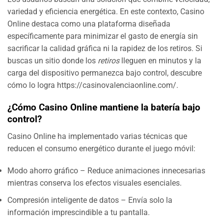
variedad y eficiencia energética. En este contexto, Casino
Online destaca como una plataforma diseñada
específicamente para minimizar el gasto de energía sin
sacrificar la calidad gráfica ni la rapidez de los retiros. Si
buscas un sitio donde los
retiros
lleguen en minutos y la
carga del dispositivo permanezca bajo control, descubre
cómo lo logra
https://casinovalenciaonline.com/
.
¿Cómo Casino Online mantiene la batería bajo
control?
Casino Online ha implementado varias técnicas que
reducen el consumo energético durante el juego móvil:
Modo ahorro gráfico – Reduce animaciones innecesarias
mientras conserva los efectos visuales esenciales.
Compresión inteligente de datos – Envía solo la
información imprescindible a tu pantalla.