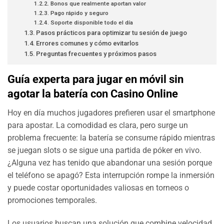
Bonos que realmente aportan valor
Pago rápido y seguro
Soporte disponible todo el día
Pasos prácticos para optimizar tu sesión de juego
Errores comunes y cómo evitarlos
Preguntas frecuentes y próximos pasos
Guía experta para jugar en móvil sin
agotar la batería con Casino Online
Hoy en día muchos jugadores prefieren usar el smartphone
para apostar. La comodidad es clara, pero surge un
problema frecuente: la batería se consume rápido mientras
se juegan slots o se sigue una partida de póker en vivo.
¿Alguna vez has tenido que abandonar una sesión porque
el teléfono se apagó? Esta interrupción rompe la inmersión
y puede costar oportunidades valiosas en torneos o
promociones temporales.
Los usuarios buscan una solución que combine velocidad,