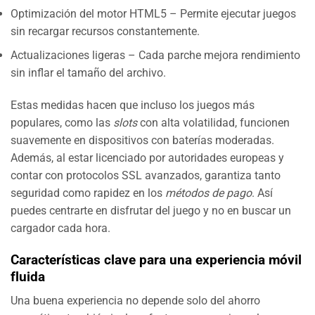
Optimización del motor HTML5 – Permite ejecutar juegos
sin recargar recursos constantemente.
Actualizaciones ligeras – Cada parche mejora rendimiento
sin inflar el tamaño del archivo.
Estas medidas hacen que incluso los juegos más
populares, como las
slots
con alta volatilidad, funcionen
suavemente en dispositivos con baterías moderadas.
Además, al estar licenciado por autoridades europeas y
contar con protocolos SSL avanzados, garantiza tanto
seguridad como rapidez en los
métodos de pago
. Así
puedes centrarte en disfrutar del juego y no en buscar un
cargador cada hora.
Características clave para una experiencia móvil
fluida
Una buena experiencia no depende solo del ahorro