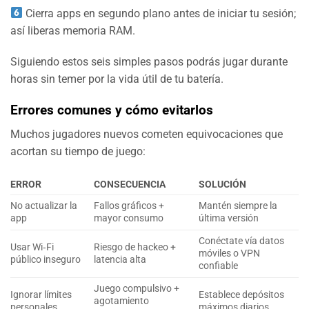
Cierra apps en segundo plano antes de iniciar tu sesión;
así liberas memoria RAM.
Siguiendo estos seis simples pasos podrás jugar durante
horas sin temer por la vida útil de tu batería.
Errores comunes y cómo evitarlos
Muchos jugadores nuevos cometen equivocaciones que
acortan su tiempo de juego:
ERROR
CONSECUENCIA
SOLUCIÓN
No actualizar la
Fallos gráficos +
Mantén siempre la
app
mayor consumo
última versión
Conéctate vía datos
Usar Wi‑Fi
Riesgo de hackeo +
móviles o VPN
público inseguro
latencia alta
confiable
Juego compulsivo +
Ignorar límites
Establece depósitos
agotamiento
personales
máximos diarios