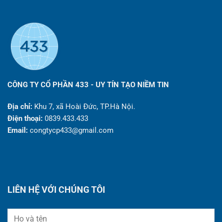
CÔNG TY CỔ PHẦN 433 - UY TÍN TẠO NIỀM TIN
Địa chỉ:
Khu 7, xã Hoài Đức, TP.Hà Nội.
Điện thoại:
0839.433.433
Email:
congtycp433@gmail.com
LIÊN HỆ VỚI CHÚNG TÔI