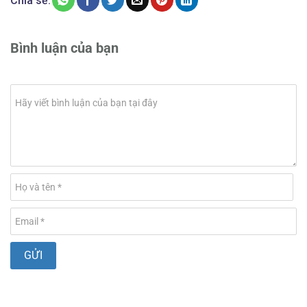
Chia sẻ:
Bình luận của bạn