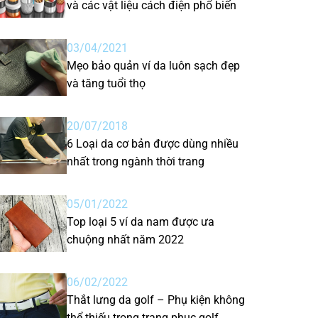
và các vật liệu cách điện phổ biến
03/04/2021
Mẹo bảo quản ví da luôn sạch đẹp
và tăng tuổi thọ
20/07/2018
6 Loại da cơ bản được dùng nhiều
nhất trong ngành thời trang
05/01/2022
Top loại 5 ví da nam được ưa
chuộng nhất năm 2022
06/02/2022
Thắt lưng da golf – Phụ kiện không
thể thiếu trong trang phục golf