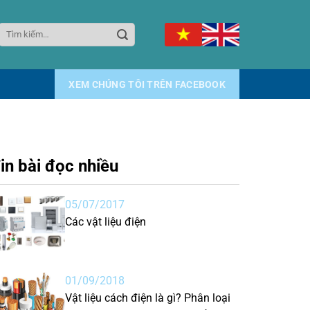
Tìm
kiếm:
XEM CHÚNG TÔI TRÊN FACEBOOK
in bài đọc nhiều
05/07/2017
Các vật liệu điện
01/09/2018
Vật liệu cách điện là gì? Phân loại