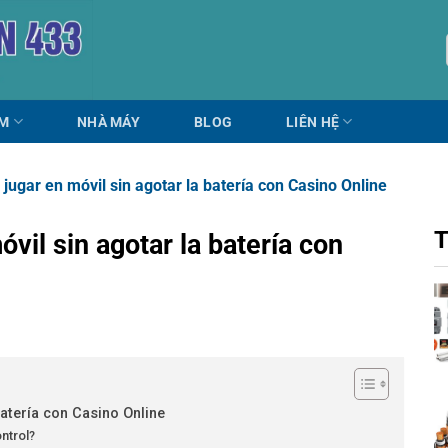
ẨM
NHÀ MÁY
BLOG
LIÊN HỆ
jugar en móvil sin agotar la batería con Casino Online
T
vil sin agotar la batería con
batería con Casino Online
ntrol?