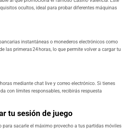
arable al que promociona el famoso
Casino Valencia
. Este
 requisitos ocultos, ideal para probar diferentes máquinas
bancarias instantáneas o monederos electrónicos como
de las primeras 24 horas, lo que permite volver a cargar tu
 horas mediante chat live y correo electrónico. Si tienes
da con límites responsables, recibirás respuesta
ar tu sesión de juego
 para sacarle el máximo provecho a tus partidas móviles