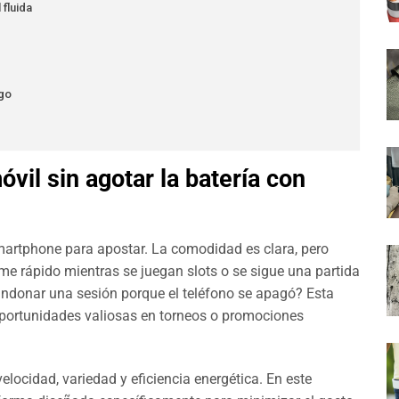
 fluida
ego
vil sin agotar la batería con
martphone para apostar. La comodidad es clara, pero
me rápido mientras se juegan slots o se sigue una partida
andonar una sesión porque el teléfono se apagó? Esta
oportunidades valiosas en torneos o promociones
ocidad, variedad y eficiencia energética. En este