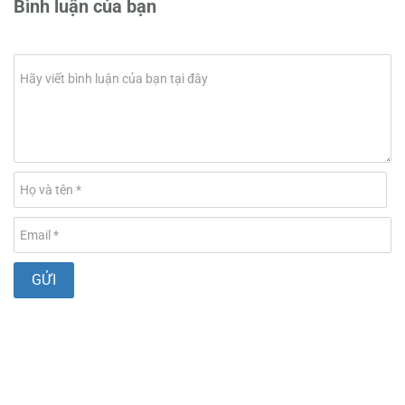
Bình luận của bạn