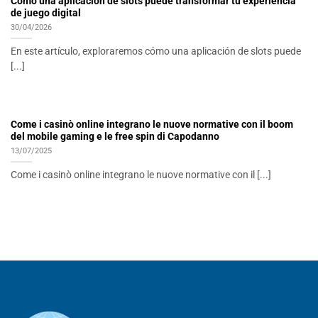
Cómo una aplicación de slots puede transformar tu experiencia
de juego digital
30/04/2026
En este artículo, exploraremos cómo una aplicación de slots puede
[...]
Come i casinò online integrano le nuove normative con il boom
del mobile gaming e le free spin di Capodanno
13/07/2025
Come i casinò online integrano le nuove normative con il [...]