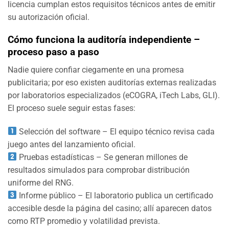
licencia cumplan estos requisitos técnicos antes de emitir
su autorización oficial.
Cómo funciona la auditoría independiente –
proceso paso a paso
Nadie quiere confiar ciegamente en una promesa
publicitaria; por eso existen auditorías externas realizadas
por laboratorios especializados (eCOGRA, iTech Labs, GLI).
El proceso suele seguir estas fases:
Selección del software – El equipo técnico revisa cada
juego antes del lanzamiento oficial.
Pruebas estadísticas – Se generan millones de
resultados simulados para comprobar distribución
uniforme del RNG.
Informe público – El laboratorio publica un certificado
accesible desde la página del casino; allí aparecen datos
como RTP promedio y volatilidad prevista.