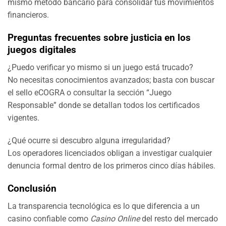
mismo método bancario para consolidar tus movimientos
financieros.
Preguntas frecuentes sobre justicia en los
juegos digitales
¿Puedo verificar yo mismo si un juego está trucado?
No necesitas conocimientos avanzados; basta con buscar
el sello eCOGRA o consultar la sección “Juego
Responsable” donde se detallan todos los certificados
vigentes.
¿Qué ocurre si descubro alguna irregularidad?
Los operadores licenciados obligan a investigar cualquier
denuncia formal dentro de los primeros cinco días hábiles.
Conclusión
La transparencia tecnológica es lo que diferencia a un
casino confiable como
Casino Online
del resto del mercado