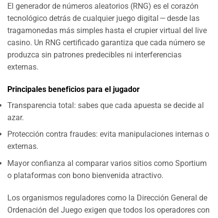
El generador de números aleatorios (RNG) es el corazón
tecnológico detrás de cualquier juego digital — desde las
tragamonedas más simples hasta el crupier virtual del live
casino. Un RNG certificado garantiza que cada número se
produzca sin patrones predecibles ni interferencias
externas.
Principales beneficios para el jugador
Transparencia total: sabes que cada apuesta se decide al
azar.
Protección contra fraudes: evita manipulaciones internas o
externas.
Mayor confianza al comparar varios sitios como Sportium
o plataformas con bono bienvenida atractivo.
Los organismos reguladores como la Dirección General de
Ordenación del Juego exigen que todos los operadores con