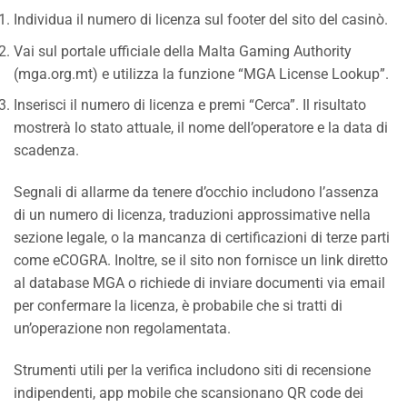
Individua il numero di licenza sul footer del sito del casinò.
Vai sul portale ufficiale della Malta Gaming Authority
(mga.org.mt) e utilizza la funzione “MGA License Lookup”.
Inserisci il numero di licenza e premi “Cerca”. Il risultato
mostrerà lo stato attuale, il nome dell’operatore e la data di
scadenza.
Segnali di allarme da tenere d’occhio includono l’assenza
di un numero di licenza, traduzioni approssimative nella
sezione legale, o la mancanza di certificazioni di terze parti
come eCOGRA. Inoltre, se il sito non fornisce un link diretto
al database MGA o richiede di inviare documenti via email
per confermare la licenza, è probabile che si tratti di
un’operazione non regolamentata.
Strumenti utili per la verifica includono siti di recensione
indipendenti, app mobile che scansionano QR code dei