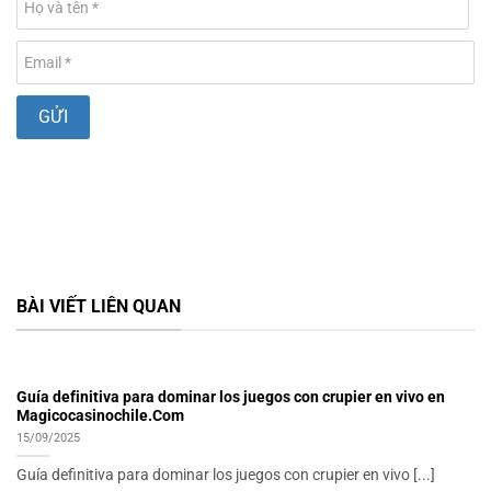
BÀI VIẾT LIÊN QUAN
Guía definitiva para dominar los juegos con crupier en vivo en
Magicocasinochile.Com
15/09/2025
Guía definitiva para dominar los juegos con crupier en vivo [...]