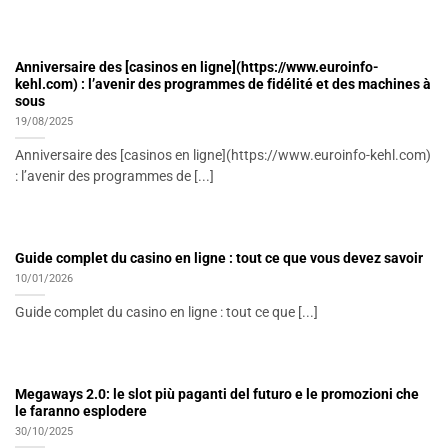
Anniversaire des [casinos en ligne](https://www.euroinfo-
kehl.com) : l’avenir des programmes de fidélité et des machines à
sous
19/08/2025
Anniversaire des [casinos en ligne](https://www.euroinfo-kehl.com)
: l’avenir des programmes de [...]
Guide complet du casino en ligne : tout ce que vous devez savoir
10/01/2026
Guide complet du casino en ligne : tout ce que [...]
Megaways 2.0: le slot più paganti del futuro e le promozioni che
le faranno esplodere
30/10/2025