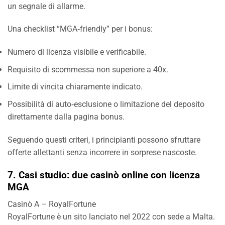
un segnale di allarme.
Una checklist “MGA‑friendly” per i bonus:
Numero di licenza visibile e verificabile.
Requisito di scommessa non superiore a 40x.
Limite di vincita chiaramente indicato.
Possibilità di auto‑esclusione o limitazione del deposito
direttamente dalla pagina bonus.
Seguendo questi criteri, i principianti possono sfruttare
offerte allettanti senza incorrere in sorprese nascoste.
7. Casi studio: due casinò online con licenza
MGA
Casinò A – RoyalFortune
RoyalFortune è un sito lanciato nel 2022 con sede a Malta.