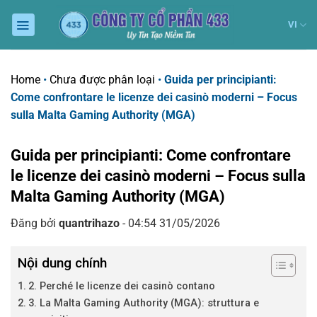
Chuyển
đến
VI
nội
dung
Home
•
Chưa được phân loại
•
Guida per principianti:
Come confrontare le licenze dei casinò moderni – Focus
sulla Malta Gaming Authority (MGA)
Guida per principianti: Come confrontare
le licenze dei casinò moderni – Focus sulla
Malta Gaming Authority (MGA)
Đăng bởi
quantrihazo
- 04:54 31/05/2026
Nội dung chính
2. Perché le licenze dei casinò contano
3. La Malta Gaming Authority (MGA): struttura e