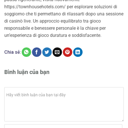
https://townhousehotels.com/ per esplorare soluzioni di
soggiorno che ti permettano di rilassarti dopo una sessione
di casinò live. Un approccio equilibrato tra gioco
responsabile e benessere personale è la chiave per
un’esperienza di gioco duratura e soddisfacente.
Chia sẻ:
Bình luận của bạn