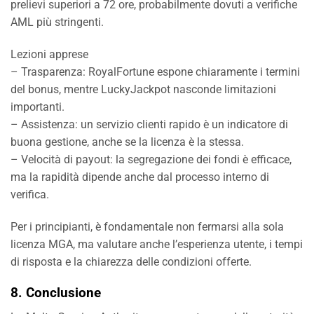
prelievi superiori a 72 ore, probabilmente dovuti a verifiche
AML più stringenti.
Lezioni apprese
– Trasparenza: RoyalFortune espone chiaramente i termini
del bonus, mentre LuckyJackpot nasconde limitazioni
importanti.
– Assistenza: un servizio clienti rapido è un indicatore di
buona gestione, anche se la licenza è la stessa.
– Velocità di payout: la segregazione dei fondi è efficace,
ma la rapidità dipende anche dal processo interno di
verifica.
Per i principianti, è fondamentale non fermarsi alla sola
licenza MGA, ma valutare anche l’esperienza utente, i tempi
di risposta e la chiarezza delle condizioni offerte.
8. Conclusione