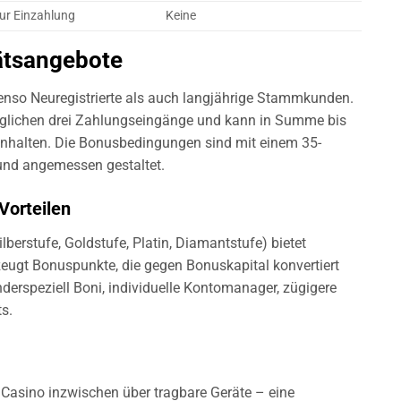
ur Einzahlung
Keine
ätsangebote
nso Neuregistrierte als auch langjährige Stammkunden.
nglichen drei Zahlungseingänge und kann in Summe bis
inhalten. Die Bonusbedingungen sind mit einem 35-
und angemessen gestaltet.
Vorteilen
berstufe, Goldstufe, Platin, Diamantstufe) bietet
eugt Bonuspunkte, die gegen Bonuskapital konvertiert
derspeziell Boni, individuelle Kontomanager, zügigere
s.
 Casino inzwischen über tragbare Geräte – eine