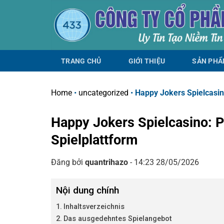
Chuyển
đến
nội
dung
TRANG CHỦ
GIỚI THIỆU
SẢN PH
Home
•
uncategorized
•
Happy Jokers Spielcasino
Happy Jokers Spielcasino: Pr
Spielplattform
Đăng bởi
quantrihazo
- 14:23 28/05/2026
Nội dung chính
Inhaltsverzeichnis
Das ausgedehntes Spielangebot