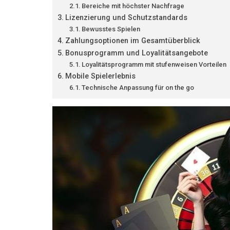
Bereiche mit höchster Nachfrage
Lizenzierung und Schutzstandards
Bewusstes Spielen
Zahlungsoptionen im Gesamtüberblick
Bonusprogramm und Loyalitätsangebote
Loyalitätsprogramm mit stufenweisen Vorteilen
Mobile Spielerlebnis
Technische Anpassung für on the go