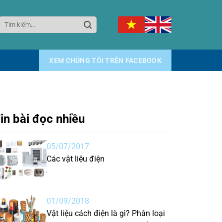
Tìm
kiếm:
XEM CHÚNG TÔI TRÊN FACEBOOK
in bài đọc nhiều
05/07/2017
Các vật liệu điện
01/09/2018
Vật liệu cách điện là gì? Phân loại