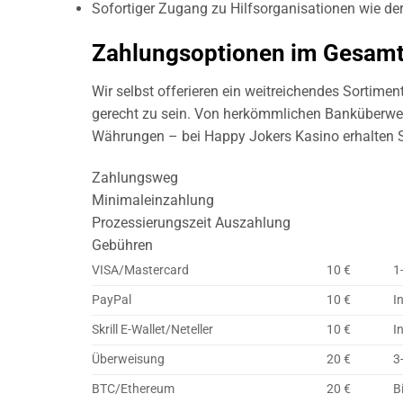
Sofortiger Zugang zu Hilfsorganisationen wie de
Zahlungsoptionen im Gesamt
Wir selbst offerieren ein weitreichendes Sortim
gerecht zu sein. Von herkömmlichen Banküberweis
Währungen – bei Happy Jokers Kasino erhalten S
Zahlungsweg
Minimaleinzahlung
Prozessierungszeit Auszahlung
Gebühren
VISA/Mastercard
10 €
1
PayPal
10 €
I
Skrill E-Wallet/Neteller
10 €
I
Überweisung
20 €
3
BTC/Ethereum
20 €
B