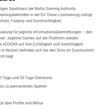
ltigen Spiellizenz der Malta Gaming Authority
ierungsbehörden in der EU. Diese Lizensierung zwingt
utz, Fairplay und Durchsichtigkeit.
sselung für jegliche Informationsübermittlungen – den
etzen. Jegliche Games auf der Plattform werden
der eCOGRA auf ihre Zufälligkeit und Gerechtigkeit
 to Nutzer) befinden sich bei den Slots im Durchschnitt
tt liegt.
 7-Tage und 30-Tage Zeiträume
bis zu permanenten Sperren
ick über Profite und Minus