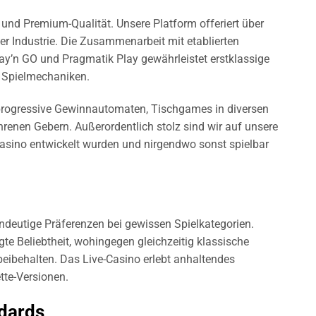
t und Premium-Qualität. Unsere Platform offeriert über
er Industrie. Die Zusammenarbeit mit etablierten
ay’n GO und Pragmatik Play gewährleistet erstklassige
e Spielmechaniken.
, progressive Gewinnautomaten, Tischgames in diversen
renen Gebern. Außerordentlich stolz sind wir auf unsere
 Casino entwickelt wurden und nirgendwo sonst spielbar
ndeutige Präferenzen bei gewissen Spielkategorien.
e Beliebtheit, wohingegen gleichzeitig klassische
beibehalten. Das Live-Casino erlebt anhaltendes
tte-Versionen.
dards