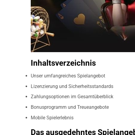
Inhaltsverzeichnis
Unser umfangreiches Spielangebot
Lizenzierung und Sicherheitsstandards
Zahlungsoptionen im Gesamtüberblick
Bonusprogramm und Treueangebote
Mobile Spielerlebnis
Das ausgedehntes Spielange