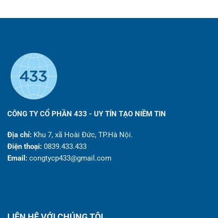
CÔNG TY CỔ PHẦN 433 - UY TÍN TẠO NIỀM TIN
Địa chỉ:
Khu 7, xã Hoài Đức, TP.Hà Nội.
Điện thoại:
0839.433.433
Email:
congtycp433@gmail.com
LIÊN HỆ VỚI CHÚNG TÔI