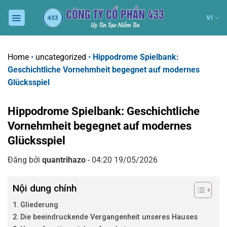
Chuyển
đến
VI
nội
dung
Home
•
uncategorized
•
Hippodrome Spielbank:
Geschichtliche Vornehmheit begegnet auf modernes
Glücksspiel
Hippodrome Spielbank: Geschichtliche
Vornehmheit begegnet auf modernes
Glücksspiel
Đăng bởi
quantrihazo
- 04:20 19/05/2026
Nội dung chính
Gliederung
Die beeindruckende Vergangenheit unseres Hauses