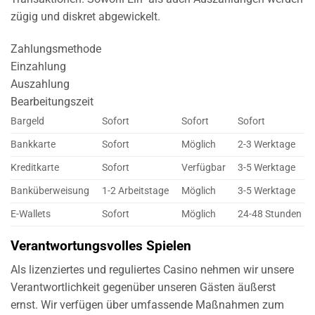
zügig und diskret abgewickelt.
Zahlungsmethode
Einzahlung
Auszahlung
Bearbeitungszeit
Bargeld
Sofort
Sofort
Sofort
Bankkarte
Sofort
Möglich
2-3 Werktage
Kreditkarte
Sofort
Verfügbar
3-5 Werktage
Banküberweisung
1-2 Arbeitstage
Möglich
3-5 Werktage
E-Wallets
Sofort
Möglich
24-48 Stunden
Verantwortungsvolles Spielen
Als lizenziertes und reguliertes Casino nehmen wir unsere
Verantwortlichkeit gegenüber unseren Gästen äußerst
ernst. Wir verfügen über umfassende Maßnahmen zum