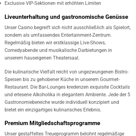
Exclusive VIP-Sektionen mit erhöhten Limiten
Liveunterhaltung und gastronomische Genüsse
Unser Casino begreift sich nicht ausschließlich als Spielort,
sondern als umfassendes Entertainment-Zentrum.
Regelmäßig bieten wir erstklassige Live-Shows,
Comedyabende und musikalische Darbietungen in
unserem hauseigenen Theatersaal.
Die kulinarische Vielfalt reicht von ungezwungenen Bistro-
Speisen bis zu gehobener Küche in unserem Gourmet-
Restaurant. Die Bar-Lounges kredenzen exquisite Cocktails
und erlesene Alkoholika in elegantem Ambiente. Jede der 5
Gastronomiebereiche wurde individuell konzipiert und
bietet ein einzigartiges kulinarisches Erlebnis.
Premium Mitgliedschaftsprogramme
Unser gestaffeltes Treueprogramm belohnt regelmäßige