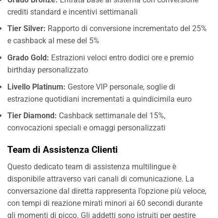
crediti standard e incentivi settimanali
Tier Silver:
Rapporto di conversione incrementato del 25%
e cashback al mese del 5%
Grado Gold:
Estrazioni veloci entro dodici ore e premio
birthday personalizzato
Livello Platinum:
Gestore VIP personale, soglie di
estrazione quotidiani incrementati a quindicimila euro
Tier Diamond:
Cashback settimanale del 15%,
convocazioni speciali e omaggi personalizzati
Team di Assistenza Clienti
Questo dedicato team di assistenza multilingue è
disponibile attraverso vari canali di comunicazione. La
conversazione dal diretta rappresenta l’opzione più veloce,
con tempi di reazione mirati minori ai 60 secondi durante
gli momenti di picco. Gli addetti sono istruiti per gestire