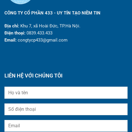
CÔNG TY CỔ PHẦN 433 - UY TÍN TẠO NIỀM TIN
Địa chỉ:
Khu 7, xã Hoài Đức, TP.Hà Nội.
Điện thoại:
0839.433.433
Email:
congtycp433@gmail.com
LIÊN HỆ VỚI CHÚNG TÔI