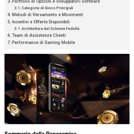
Portfolio di Opzioni e Sviluppatori Software
Categorie di Gioco Principali
Metodi di Versamento e Movimenti
Incentivi e Offerte Disponibili
Architettura del Schema Fedeltà
Team di Assistenza Clienti
Performance di Gaming Mobile
Sommario della Panoramica