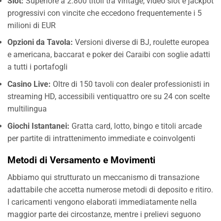
Slot:
Superiore a 2.800 titoli tra vintage, video slot e jackpot
progressivi con vincite che eccedono frequentemente i 5
milioni di EUR
Opzioni da Tavola:
Versioni diverse di BJ, roulette europea
e americana, baccarat e poker dei Caraibi con soglie adatti
a tutti i portafogli
Casino Live:
Oltre di 150 tavoli con dealer professionisti in
streaming HD, accessibili ventiquattro ore su 24 con scelte
multilingua
Giochi Istantanei:
Gratta card, lotto, bingo e titoli arcade
per partite di intrattenimento immediate e coinvolgenti
Metodi di Versamento e Movimenti
Abbiamo qui strutturato un meccanismo di transazione
adattabile che accetta numerose metodi di deposito e ritiro.
I caricamenti vengono elaborati immediatamente nella
maggior parte dei circostanze, mentre i prelievi seguono