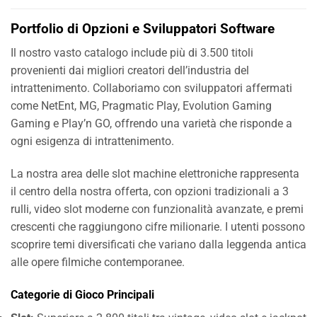
Portfolio di Opzioni e Sviluppatori Software
Il nostro vasto catalogo include più di 3.500 titoli
provenienti dai migliori creatori dell’industria del
intrattenimento. Collaboriamo con sviluppatori affermati
come NetEnt, MG, Pragmatic Play, Evolution Gaming
Gaming e Play’n GO, offrendo una varietà che risponde a
ogni esigenza di intrattenimento.
La nostra area delle slot machine elettroniche rappresenta
il centro della nostra offerta, con opzioni tradizionali a 3
rulli, video slot moderne con funzionalità avanzate, e premi
crescenti che raggiungono cifre milionarie. I utenti possono
scoprire temi diversificati che variano dalla leggenda antica
alle opere filmiche contemporanee.
Categorie di Gioco Principali