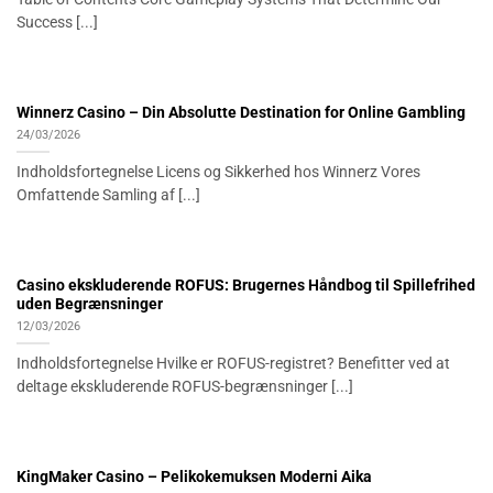
Success [...]
Winnerz Casino – Din Absolutte Destination for Online Gambling
24/03/2026
Indholdsfortegnelse Licens og Sikkerhed hos Winnerz Vores
Omfattende Samling af [...]
Casino ekskluderende ROFUS: Brugernes Håndbog til Spillefrihed
uden Begrænsninger
12/03/2026
Indholdsfortegnelse Hvilke er ROFUS-registret? Benefitter ved at
deltage ekskluderende ROFUS-begrænsninger [...]
KingMaker Casino – Pelikokemuksen Moderni Aika