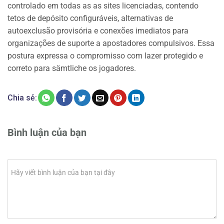
controlado em todas as as sites licenciadas, contendo
tetos de depósito configuráveis, alternativas de
autoexclusão provisória e conexões imediatos para
organizações de suporte a apostadores compulsivos. Essa
postura expressa o compromisso com lazer protegido e
correto para sämtliche os jogadores.
Chia sẻ:
Bình luận của bạn