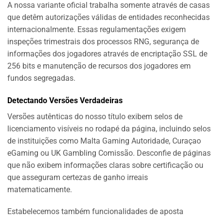
A nossa variante oficial trabalha somente através de casas
que detêm autorizações válidas de entidades reconhecidas
internacionalmente. Essas regulamentações exigem
inspeções trimestrais dos processos RNG, segurança de
informações dos jogadores através de encriptação SSL de
256 bits e manutenção de recursos dos jogadores em
fundos segregadas.
Detectando Versões Verdadeiras
Versões autênticas do nosso título exibem selos de
licenciamento visíveis no rodapé da página, incluindo selos
de instituições como Malta Gaming Autoridade, Curaçao
eGaming ou UK Gambling Comissão. Desconfie de páginas
que não exibem informações claras sobre certificação ou
que asseguram certezas de ganho irreais
matematicamente.
Estabelecemos também funcionalidades de aposta