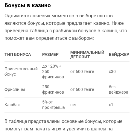
Бонусы в казино
Одним из ключевых моментов в выборе слотов
являются бонусы, которые предлагает казино. Ниже
приведена таблица с разбивкой бонусов в казино, что
поможет вам определиться с выбором:
МИНИМАЛЬНЫЙ
ТИП БОНУСА
РАЗМЕР
ВЕЙДЖЕР
ДЕПОЗИТ
до 120% +
Приветственный
250
от 600 тенге
x30
бонус
фриспинов
250
без
Фриспины
от 600 тенге
фриспинов
вейджера
5% от
Кэшбэк
нет
x1
проигрыша
В таблице представлены основные бонусы, которые
помогут вам начать игру и увеличить шансы на