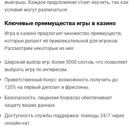
выигрыш. Каждое предложение стоит изучить, так как
условия могут различаться.
Ключевые преимущества игры в казино
Игра в казино предлагает множество преимуществ,
которые делают её привлекательной для игроков.
Рассмотрим некоторые из них:
Широкий выбор игр: более 5000 слотов, что позволяет
выбрать игру по интересам.
Приветственный бонус: возможность получить до
120% на первый депозит и фриспины.
Безопасность: лицензия Кюрасао обеспечивает
защиту ваших данных.
Доступность службы поддержки: помощь 24/7 через
онлайн-чат.