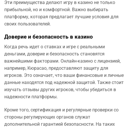
Эти преимущества делают игру в казино не только
прибыльной, но и комфортной. Важно выбирать
платформу, которая предлагает лучшие условия для
своих пользователей.
Доверие и безопасность в казино
Когда речь идет о ставках и игре с реальными
деньгами, доверие и безопасность становятся
важнейшими факторами. Онлайн-казино с лицензией,
например, Кюрасао, предоставляют защиту для
игроков. Это означает, что ваши финансовые и личные
данные находятся под надежной защитой. Также стоит
изучать отзывы других игроков, чтобы убедиться в
надежности платформы.
Кроме того, сертификация и регулярные проверки со
стороны регулирующих органов служат
дополнительной гарантией безопасности. На таких