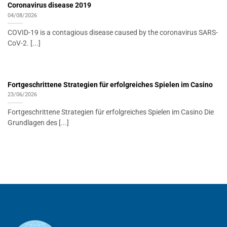
Coronavirus disease 2019
04/08/2026
COVID-19 is a contagious disease caused by the coronavirus SARS-
CoV-2. [...]
Fortgeschrittene Strategien für erfolgreiches Spielen im Casino
23/06/2026
Fortgeschrittene Strategien für erfolgreiches Spielen im Casino Die
Grundlagen des [...]