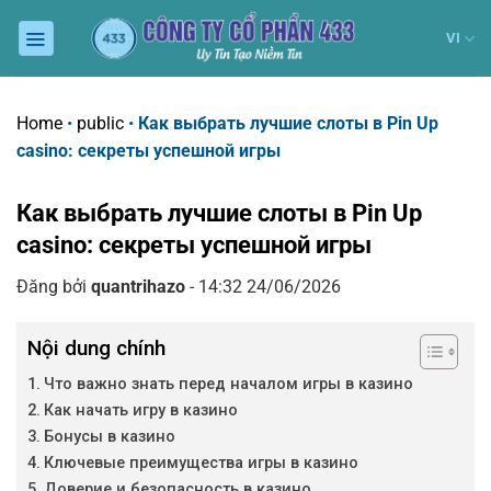
Chuyển
đến
VI
nội
dung
Home
•
public
•
Как выбрать лучшие слоты в Pin Up
casino: секреты успешной игры
Как выбрать лучшие слоты в Pin Up
casino: секреты успешной игры
Đăng bởi
quantrihazo
- 14:32 24/06/2026
Nội dung chính
Что важно знать перед началом игры в казино
Как начать игру в казино
Бонусы в казино
Ключевые преимущества игры в казино
Доверие и безопасность в казино