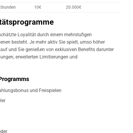
 Stunden
10€
20.000€
litätsprogramme
schätzte Loyalität durch einem mehrstufigen
en besteht. Je mehr aktiv Sie spielt, umso höher
auf und Sie genießen von exklusiven Benefits darunter
ungen, erweiterten Limitierungen und
-Programms
hlungsbonus und Freispielen
ler
eder