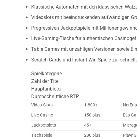
Klassische Automaten mit den klassischen Wal
Videoslots mit beeindruckenden aufwändigen Gra
Progressiven Jackpotspiele mit Millionengewin
Live-Gaming-Tische für authentischen Casinogef
Table Games mit unzähligen Versionen sowie Ei
Scratch Cards und Instant-Win-Spiele zur schnell
Spielkategorie
Zahl der Titel
Hauptanbieter
Durchschnittliche RTP
Video-Slots
1.800+
NetEnt
Live-Casino
150 plus
Evo Ga
Jackpotslots
45+
Microg
Tischspiele
280 plus
PlaynG