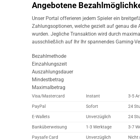
Angebotene Bezahlmöglichkei
Unser Portal offerieren jedem Spieler ein breitge
Zahlungsoptionen, welche gezielt auf genau die
wurden. Jegliche Transaktion wird durch maximal
ausschließlich auf Ihr Ihr spannendes Gaming-V
Bezahlmethode
Einzahlungszeit
Auszahlungsdauer
Mindestbetrag
Maximalbetrag
Visa/Mastercard
Instant
3-5 A
PayPal
Sofort
24 St
E-Wallets
Unverzüglich
24 St
Banküberweisung
1-3 Werktage
3-7 W
Paysafe Card
Unverzüglich
Nicht