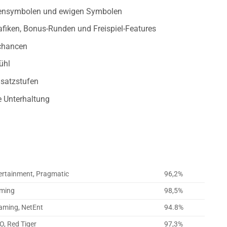
zensymbolen und ewigen Symbolen
fiken, Bonus-Runden und Freispiel-Features
nchancen
ühl
nsatzstufen
e Unterhaltung
ertainment, Pragmatic
96,2%
ming
98,5%
aming, NetEnt
94.8%
O, Red Tiger
97,3%