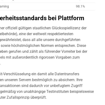
Gaming
98.1%
erheitsstandards bei Plattform
r offiziell gültigen staatlichen Glücksspiellizenz der
behörde), eine der weltweit respektiertesten
währleistet, dass all alle unsere durchgeführten
en sowie höchstmöglichen Normen entsprechen. Diese
ben gerufen und zählt als führender Vorreiter bei der
piels mit außerordentlich rigorosen Vorgaben zum
.
t-Verschlüsselung ein damit alle Datentransfers
n unseren Servern bestmöglich zu absichern. Ihre
nsaktionen sind dadurch vor unbefugtem Zugriff
 regelmäßig von unabhängige Testinstituten beispielsweise
er Zufallsprinzip überprüft.