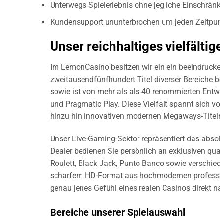
Unterwegs Spielerlebnis ohne jegliche Einschrä
Kundensupport ununterbrochen um jeden Zeitpu
Unser reichhaltiges vielfälti
Im
LemonCasino
besitzen wir ein ein beeindruck
zweitausendfünfhundert Titel diverser Bereiche b
sowie ist von mehr als als 40 renommierten Entw
und Pragmatic Play. Diese Vielfalt spannt sich v
hinzu hin innovativen modernen Megaways-Titel
Unser Live-Gaming-Sektor repräsentiert das abs
Dealer bedienen Sie persönlich an exklusiven qu
Roulett, Black Jack, Punto Banco sowie verschie
scharfem HD-Format aus hochmodernen professio
genau jenes Gefühl eines realen Casinos direkt n
Bereiche unserer Spielauswahl