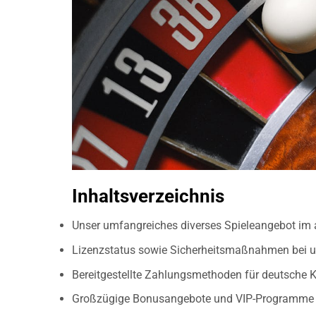
Inhaltsverzeichnis
Unser umfangreiches diverses Spieleangebot im a
Lizenzstatus sowie Sicherheitsmaßnahmen bei un
Bereitgestellte Zahlungsmethoden für deutsche 
Großzügige Bonusangebote und VIP-Programme