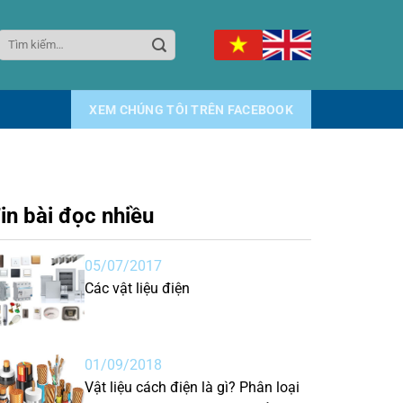
Tìm
kiếm:
XEM CHÚNG TÔI TRÊN FACEBOOK
in bài đọc nhiều
05/07/2017
Các vật liệu điện
01/09/2018
Vật liệu cách điện là gì? Phân loại