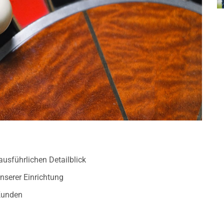
usführlichen Detailblick
serer Einrichtung
Kunden