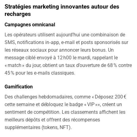
Stratégies marketing innovantes autour des
recharges
Campagnes omnicanal
Les opérateurs utilisent aujourd’hui une combinaison de
SMS, notifications in‑app, e‑mail et posts sponsorisés sur
les réseaux sociaux pour annoncer leurs bonus. Un
message ciblé envoyé à 12 h00 le mardi, rappelant le
« match » du jour, obtient un taux d’ouverture de 68 % contre
45 % pour les e‑mails classiques.
Gamification
Des challenges hebdomadaires, comme « Déposez 200 €
cette semaine et débloquez le badge « VIP »», créent un
sentiment de compétition. Les classements affichent les
meilleurs dépôts et offrent des récompenses
supplémentaires (tokens, NFT).