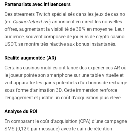
Partenariats avec influenceurs
Des streamers Twitch spécialisés dans les jeux de casino
(ex.
CasinoTetherLive
) annoncent en direct les nouvelles
offres, augmentant la visibilité de 30 % en moyenne. Leur
audience, souvent composée de joueurs de crypto casino
USDT, se montre très réactive aux bonus instantanés.
Réalité augmentée (AR)
Certains casinos mobiles ont lancé des expériences AR où
le joueur pointe son smartphone sur une table virtuelle et
voit apparaître les gains potentiels d’un bonus de recharge
sous forme d’animation 3D. Cette immersion renforce
l’engagement et justifie un coût d’acquisition plus élevé.
Analyse du ROI
En comparant le coût d’acquisition (CPA) d’une campagne
SMS (0,12 € par message) avec le gain de rétention