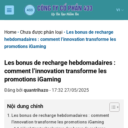
Chuyển
đến
VI
nội
dung
Home
•
Chưa được phân loại
•
Les bonus de recharge
hebdomadaires : comment l’innovation transforme les
promotions iGaming
Les bonus de recharge hebdomadaires :
comment l’innovation transforme les
promotions iGaming
Đăng bởi
quantrihazo
- 17:32 27/05/2025
Nội dung chính
Les bonus de recharge hebdomadaires : comment
l’innovation transforme les promotions iGaming