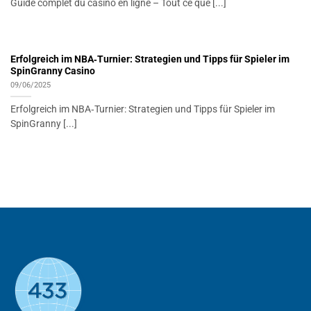
Guide complet du casino en ligne – Tout ce que [...]
Erfolgreich im NBA‑Turnier: Strategien und Tipps für Spieler im
SpinGranny Casino
09/06/2025
Erfolgreich im NBA‑Turnier: Strategien und Tipps für Spieler im
SpinGranny [...]