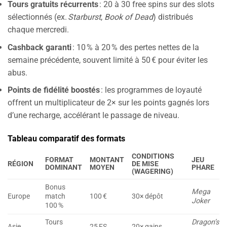
Tours gratuits récurrents
: 20 à 30 free spins sur des slots
sélectionnés (ex.
Starburst
,
Book of Dead
) distribués
chaque mercredi.
Cashback garanti
: 10 % à 20 % des pertes nettes de la
semaine précédente, souvent limité à 50 € pour éviter les
abus.
Points de fidélité boostés
: les programmes de loyauté
offrent un multiplicateur de 2× sur les points gagnés lors
d’une recharge, accélérant le passage de niveau.
Tableau comparatif des formats
CONDITIONS
FORMAT
MONTANT
JEU
RÉGION
DE MISE
DOMINANT
MOYEN
PHARE
(WAGERING)
Bonus
Mega
Europe
match
100 €
30× dépôt
Joker
100 %
Tours
Dragon’s
Asie
25 FS
20× gains