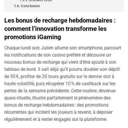
Scénario 2028
Conclusion
Les bonus de recharge hebdomadaires :
comment l’innovation transforme les
promotions iGaming
Chaque lundi soir, Julien allume son smartphone, parcourt
les notifications de son casino préféré et découvre un
nouveau bonus de recharge qui vient d’être ajouté à son
tableau de bord. Il sait déjà qu’il pourra doubler son dépôt
de 50 €, profiter de 20 tours gratuits sur le dernier slot à
haute volatilité, puis récupérer 10 % de cashback sur les
pertes de la semaine précédente. Cette routine, devenue
quasi‑rituelle, illustre parfaitement le phénomène des
bonus de recharge hebdomadaires : des promotions
récurrentes qui incitent les joueurs à revenir, à déposer
régulièrement et à rester engagés sur la plateforme.