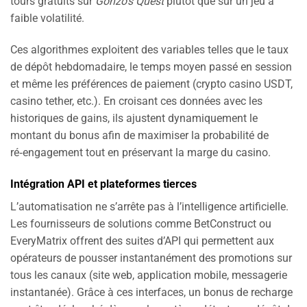
tours gratuits sur
Gonzo’s Quest
plutôt que sur un jeu à
faible volatilité.
Ces algorithmes exploitent des variables telles que le taux
de dépôt hebdomadaire, le temps moyen passé en session
et même les préférences de paiement (crypto casino USDT,
casino tether, etc.). En croisant ces données avec les
historiques de gains, ils ajustent dynamiquement le
montant du bonus afin de maximiser la probabilité de
ré‑engagement tout en préservant la marge du casino.
Intégration API et plateformes tierces
L’automatisation ne s’arrête pas à l’intelligence artificielle.
Les fournisseurs de solutions comme BetConstruct ou
EveryMatrix offrent des suites d’API qui permettent aux
opérateurs de pousser instantanément des promotions sur
tous les canaux (site web, application mobile, messagerie
instantanée). Grâce à ces interfaces, un bonus de recharge