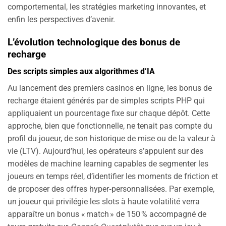
comportemental, les stratégies marketing innovantes, et
enfin les perspectives d’avenir.
L’évolution technologique des bonus de
recharge
Des scripts simples aux algorithmes d’IA
Au lancement des premiers casinos en ligne, les bonus de
recharge étaient générés par de simples scripts PHP qui
appliquaient un pourcentage fixe sur chaque dépôt. Cette
approche, bien que fonctionnelle, ne tenait pas compte du
profil du joueur, de son historique de mise ou de la valeur à
vie (LTV). Aujourd’hui, les opérateurs s’appuient sur des
modèles de machine learning capables de segmenter les
joueurs en temps réel, d’identifier les moments de friction et
de proposer des offres hyper‑personnalisées. Par exemple,
un joueur qui privilégie les slots à haute volatilité verra
apparaître un bonus « match » de 150 % accompagné de