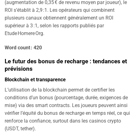
(augmentation de 0,35 € de revenu moyen par joueur), le
ROI s’établit à 2,9 :1. Les opérateurs qui combinent
plusieurs canaux obtiennent généralement un ROI
supérieur à 3 :1, selon les rapports publiés par
Etude Homere Org.
Word count : 420
Le futur des bonus de recharge : tendances et
prévisions
Blockchain et transparence
L’utilisation de la blockchain permet de certifier les
conditions d’un bonus (pourcentage, durée, exigences de
mise) via des smart contracts. Les joueurs peuvent ainsi
vérifier l’équité du bonus de recharge en temps réel, ce qui
renforce la confiance, surtout dans les casinos crypto
(USDT, tether).