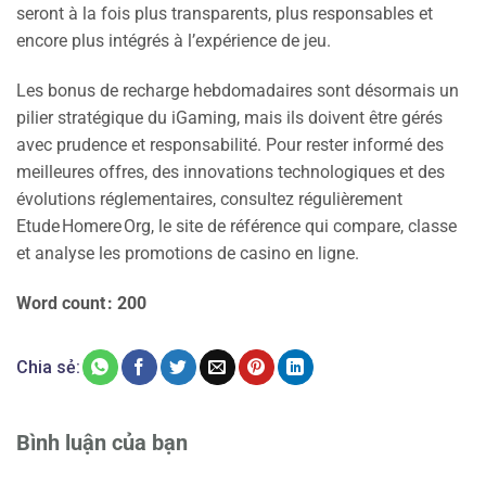
seront à la fois plus transparents, plus responsables et
encore plus intégrés à l’expérience de jeu.
Les bonus de recharge hebdomadaires sont désormais un
pilier stratégique du iGaming, mais ils doivent être gérés
avec prudence et responsabilité. Pour rester informé des
meilleures offres, des innovations technologiques et des
évolutions réglementaires, consultez régulièrement
Etude Homere Org, le site de référence qui compare, classe
et analyse les promotions de casino en ligne.
Word count : 200
Chia sẻ:
Bình luận của bạn