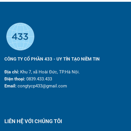
CÔNG TY CỔ PHẦN 433 - UY TÍN TẠO NIỀM TIN
Địa chỉ:
Khu 7, xã Hoài Đức, TP.Hà Nội.
Điện thoại:
0839.433.433
Email:
congtycp433@gmail.com
LIÊN HỆ VỚI CHÚNG TÔI