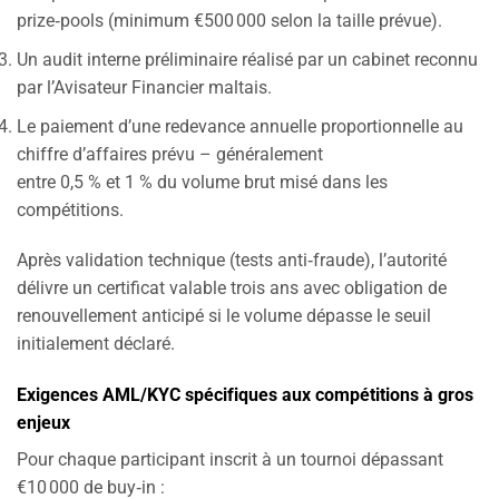
prize‑pools (minimum €500 000 selon la taille prévue).
Un audit interne préliminaire réalisé par un cabinet reconnu
par l’Avisateur Financier maltais.
Le paiement d’une redevance annuelle proportionnelle au
chiffre d’affaires prévu – généralement
entre 0,5 % et 1 % du volume brut misé dans les
compétitions.
Après validation technique (tests anti‑fraude), l’autorité
délivre un certificat valable trois ans avec obligation de
renouvellement anticipé si le volume dépasse le seuil
initialement déclaré.
Exigences AML/KYC spécifiques aux compétitions à gros
enjeux
Pour chaque participant inscrit à un tournoi dépassant
€10 000 de buy‑in :