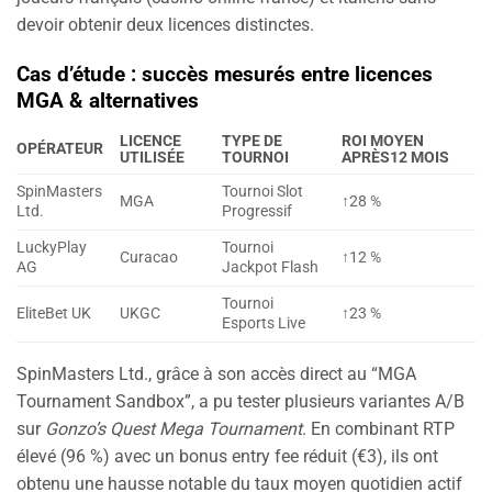
devoir obtenir deux licences distinctes.
Cas d’étude : succès mesurés entre licences
MGA & alternatives
LICENCE
TYPE DE
ROI MOYEN
OPÉRATEUR
UTILISÉE
TOURNOI
APRÈS12 MOIS
SpinMasters
Tournoi Slot
MGA
↑28 %
Ltd.
Progressif
LuckyPlay
Tournoi
Curacao
↑12 %
AG
Jackpot Flash
Tournoi
EliteBet UK
UKGC
↑23 %
Esports Live
SpinMasters Ltd., grâce à son accès direct au “MGA
Tournament Sandbox”, a pu tester plusieurs variantes A/B
sur
Gonzo’s Quest Mega Tournament
. En combinant RTP
élevé (96 %) avec un bonus entry fee réduit (€3), ils ont
obtenu une hausse notable du taux moyen quotidien actif