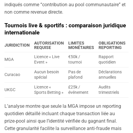
indiqués comme “contribution au pool communautaire” et
non comme revenue directe.
Tournois live & sportifs : comparaison juridique
internationale
AUTORISATION
LIMITES
OBLIGATIONS
JURIDICTION
REQUISE
MONÉTAIRES
REPORTING
Licence « Live
€50k /
Rapport
MGA
Event »
tournoi
quotidien
Aucun besoin
Pas de
Déclarations
Curacao
spécial
plafond
annuelles
Licence «
£25k /
Audits
UKGC
Sports Betting »
événement
trimestriels
L’analyse montre que seule la MGA impose un reporting
quotidien détaillé incluant chaque transaction liée au
prize‑pool ainsi que l’identité vérifiée du gagnant final.
Cette granularité facilite la surveillance anti‑fraude mais