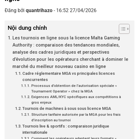
Đăng bởi
quantrihazo
- 16:52 27/04/2026
Nội dung chính
Les tournois en ligne sous la licence Malta Gaming
Authority : comparaison des tendances mondiales,
analyse des cadres juridiques et perspectives
d’évolution pour les opérateurs cherchant à dominer le
marché du meilleur nouveau casino en ligne
Cadre réglementaire MGA vs principales licences
concurrentes
Processus d’obtention de l’autorisation spéciale «
Tournament Operator » chez la MGA
Exigences AML/KYC spécifiques aux compétitions à
gros enjeux
Tournois de machines à sous sous licence MGA
Structure tarifaire autorisée par la MGA pour les frais
d’inscription au tournoi
Tournois live & sportifs : comparaison juridique
internationale
Comment les opérateurs adaptent leurs formats «