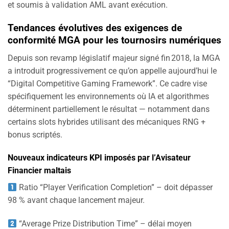
et soumis à validation AML avant exécution.
Tendances évolutives des exigences de
conformité MGA pour les tournosirs numériques
Depuis son revamp législatif majeur signé fin 2018, la MGA
a introduit progressivement ce qu’on appelle aujourd’hui le
“Digital Competitive Gaming Framework”. Ce cadre vise
spécifiquement les environnements où IA et algorithmes
déterminent partiellement le résultat — notamment dans
certains slots hybrides utilisant des mécaniques RNG +
bonus scriptés.
Nouveaux indicateurs KPI imposés par l’Avisateur
Financier maltais
Ratio “Player Verification Completion” – doit dépasser
98 % avant chaque lancement majeur.
“Average Prize Distribution Time” – délai moyen