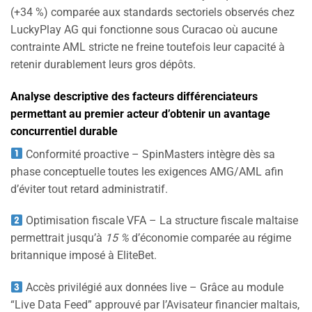
(+34 %) comparée aux standards sectoriels observés chez
LuckyPlay AG qui fonctionne sous Curacao où aucune
contrainte AML stricte ne freine toutefois leur capacité à
retenir durablement leurs gros dépôts.
Analyse descriptive des facteurs différenciateurs
permettant au premier acteur d’obtenir un avantage
concurrentiel durable
Conformité proactive – SpinMasters intègre dès sa
phase conceptuelle toutes les exigences AMG/AML afin
d’éviter tout retard administratif.
Optimisation fiscale VFA – La structure fiscale maltaise
permettrait jusqu’à
15 %
d’économie comparée au régime
britannique imposé à EliteBet.
Accès privilégié aux données live – Grâce au module
“Live Data Feed” approuvé par l’Avisateur financier maltais,