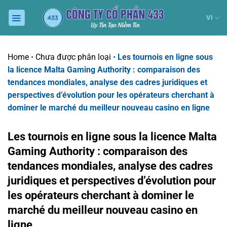
Chuyển
đến
VI
nội
dung
Home
•
Chưa được phân loại
•
Les tournois en ligne sous
la licence Malta Gaming Authority : comparaison des
tendances mondiales, analyse des cadres juridiques et
perspectives d’évolution pour les opérateurs cherchant à
dominer le marché du meilleur nouveau casino en ligne
Les tournois en ligne sous la licence Malta
Gaming Authority : comparaison des
tendances mondiales, analyse des cadres
juridiques et perspectives d’évolution pour
les opérateurs cherchant à dominer le
marché du meilleur nouveau casino en
ligne