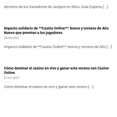
Secretos de los Ganadores de Jackpot en Slots: Guía Experta [...]
Impacto solidario de **Casino Online**: bonos y torneos de Año
Nuevo que premian a los jugadores
28/06/2025
Impacto solidario de **Casino Online**: bonos y torneos de Año [...]
Cómo dominar el casino en vivo y ganar este verano con Casino
Online
07/07/2025
Cómo dominar el casino en vivo y ganar este verano [...]