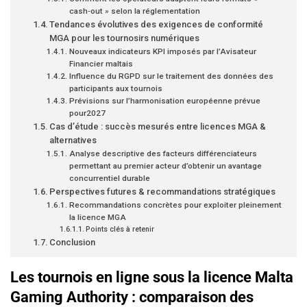
cash‑out » selon la réglementation
Tendances évolutives des exigences de conformité
MGA pour les tournosirs numériques
Nouveaux indicateurs KPI imposés par l’Avisateur
Financier maltais
Influence du RGPD sur le traitement des données des
participants aux tournois
Prévisions sur l’harmonisation européenne prévue
pour2027
Cas d’étude : succès mesurés entre licences MGA &
alternatives
Analyse descriptive des facteurs différenciateurs
permettant au premier acteur d’obtenir un avantage
concurrentiel durable
Perspectives futures & recommandations stratégiques
Recommandations concrètes pour exploiter pleinement
la licence MGA
Points clés à retenir
Conclusion
Les tournois en ligne sous la licence Malta
Gaming Authority : comparaison des