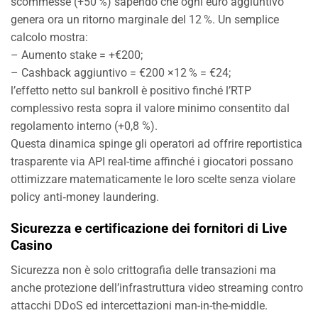
scommesse (+50 %) sapendo che ogni euro aggiuntivo
genera ora un ritorno marginale del 12 %. Un semplice
calcolo mostra:
– Aumento stake = +€200;
– Cashback aggiuntivo = €200 ×12 % = €24;
l’effetto netto sul bankroll è positivo finché l’RTP
complessivo resta sopra il valore minimo consentito dal
regolamento interno (+0,8 %).
Questa dinamica spinge gli operatori ad offrire reportistica
trasparente via API real-time affinché i giocatori possano
ottimizzare matematicamente le loro scelte senza violare
policy anti‐money laundering.
Sicurezza e certificazione dei fornitori di Live
Casino
Sicurezza non è solo crittografia delle transazioni ma
anche protezione dell’infrastruttura video streaming contro
attacchi DDoS ed intercettazioni man-in-the-middle.