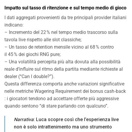
Impatto sul tasso di ritenzione e sul tempo medio di gioco
I dati aggregati provenienti da tre principali provider italiani
indicano:
– Incremento del 22 % nel tempo medio trascorso sulla
tavola live rispetto alle slot classiche;
– Un tasso de retention mensile vicino al 68 % contro
il 45 % dei giochi RNG pure;
– Una volatilità percepita più alta dovuta alla possibilità
reale d’influire sul ritmo della partita mediante richieste al
dealer (“Can I double?”).
Questa differenza comporta anche variazioni significative
nelle metriche Wagering Requirement dei bonus cash‐back
: i giocatori tendono ad accettare offerte più aggressive
quando sentono “di stare parlando con qualcuno”.
Narrativa
: Luca scopre così che l’esperienza live
non è solo intrattenimento ma uno strumento