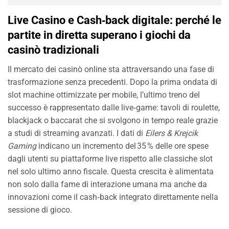
Live Casino e Cash‑back digitale: perché le
partite in diretta superano i giochi da
casinò tradizionali
Il mercato dei casinò online sta attraversando una fase di
trasformazione senza precedenti. Dopo la prima ondata di
slot machine ottimizzate per mobile, l’ultimo treno del
successo è rappresentato dalle live‑game: tavoli di roulette,
blackjack o baccarat che si svolgono in tempo reale grazie
a studi di streaming avanzati. I dati di
Eilers & Krejcik
Gaming
indicano un incremento del 35 % delle ore spese
dagli utenti su piattaforme live rispetto alle classiche slot
nel solo ultimo anno fiscale. Questa crescita è alimentata
non solo dalla fame di interazione umana ma anche da
innovazioni come il cash‑back integrato direttamente nella
sessione di gioco.