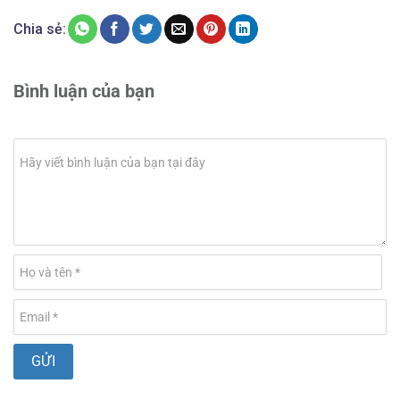
Chia sẻ:
Bình luận của bạn