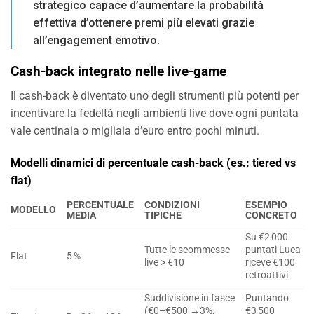
strategico capace d’aumentare la probabilità
effettiva d’ottenere premi più elevati grazie
all’engagement emotivo.
Cash-back integrato nelle live-game
Il cash-back è diventato uno degli strumenti più potenti per
incentivare la fedeltà negli ambienti live dove ogni puntata
vale centinaia o migliaia d’euro entro pochi minuti.
Modelli dinamici di percentuale cash-back (es.: tiered vs
flat)
PERCENTUALE
CONDIZIONI
ESEMPIO
MODELLO
MEDIA
TIPICHE
CONCRETO
Su €2 000
Tutte le scommesse
puntati Luca
Flat
5 %
live > €10
riceve €100
retroattivi
Suddivisione in fasce
Puntando
(€0–€500 →3%,
€3 500