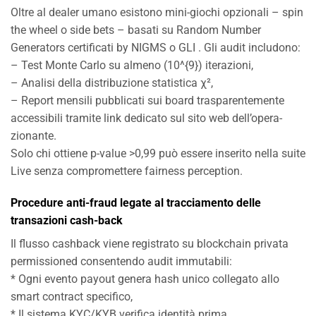
Oltre al dealer umano esistono mini-giochi opzionali – spin
the wheel o side bets – basati su Random Number
Generators certificati by NIGMS o GLI . Gli audit includono:
– Test Monte Carlo su almeno (10^{9}) iterazioni,
– Analisi della distribuzione statistica χ²,
– Report mensili pubblicati sui board trasparentemente
accessibili tramite link dedicato sul sito web dell’opera­
zionante.
Solo chi ottiene p-value >0,99 può essere inserito nella suite
Live senza compromettere fairness perception.
Procedure anti-fraud legate al tracciamento delle
transazioni cash-back
Il flusso cashback viene registrato su blockchain privata
permissioned consentendo audit immutabili:
* Ogni evento payout genera hash unico collegato allo
smart contract specifico,
* Il sistema KYC/KYB verifica identità prima