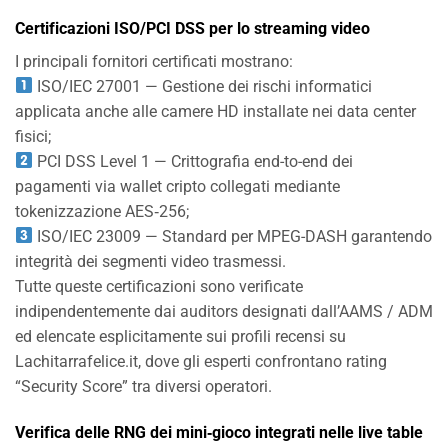
Certificazioni ISO/PCI DSS per lo streaming video
I principali fornitori certificati mostrano:
ISO/IEC 27001 — Gestione dei rischi informatici
applicata anche alle camere HD installate nei data center
fisici;
PCI DSS Level 1 — Crittografia end-to-end dei
pagamenti via wallet cripto collegati mediante
tokenizzazione AES‑256;
ISO/IEC 23009 — Standard per MPEG-DASH garantendo
integrità dei segmenti video trasmessi.
Tutte queste certificazioni sono verificate
indipendentemente dai auditors designati dall’AAMS / ADM
ed elencate esplicitamente sui profili recensi su
Lachitarrafelice.it, dove gli esperti confrontano rating
“Security Score” tra diversi operatori.
Verifica delle RNG dei mini‑gioco integrati nelle live table