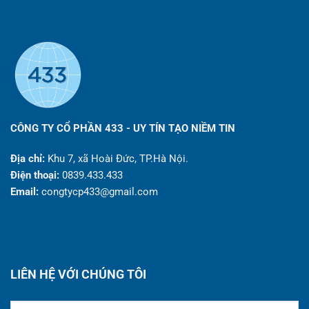
CÔNG TY CỔ PHẦN 433 - UY TÍN TẠO NIỀM TIN
Địa chỉ:
Khu 7, xã Hoài Đức, TP.Hà Nội.
Điện thoại:
0839.433.433
Email:
congtycp433@gmail.com
LIÊN HỆ VỚI CHÚNG TÔI