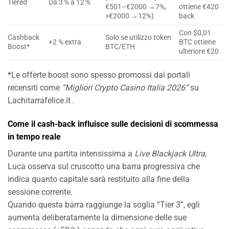
Tiered
Da 3 % a 12 %
€501–€2000 →7%,
ottiene €420
>€2000 →12%)
back
Con $0,01
Cashback
Solo se utilizzo token
+2 % extra
BTC ottiene
Boost*
BTC/ETH
ulteriore €20
*Le offerte boost sono spesso promossi dai portali
recensiti come
“Migliori Crypto Casino Italia 2026”
su
Lachitarrafelice.it .
Come il cash-back influisce sulle decisioni di scommessa
in tempo reale
Durante una partita intensissima a
Live Blackjack Ultra
,
Luca osserva sul cruscotto una barra progressiva che
indica quanto capitale sarà restituito alla fine della
sessione corrente.
Quando questa barra raggiunge la soglia “Tier 3”, egli
aumenta deliberatamente la dimensione delle sue