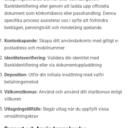
BankIdentifiering eller genom att ladda upp officiella
dokument som körkortsbevis eller passhandling. Denna
specifika process assisterar oss i syfte att förhindra
bedrägeri, penningtvätt och minderårig spelande.
Kontoskapande:
Skapa ditt användarkonto med giltigt e-
postadress och mobilnummer
Identitetsverifiering:
Validera din identitet med
BankIdentifiering eller via dokumentuppladdning
Deposition:
Utför din initiala insättning med valfri
betalningsmetod
Välkomstbonus:
Använd och använd ditt startbonus enligt
villkoren
Uttagningstillfälle:
Begär uttag när du uppfyllt vissa
omsättningskrav