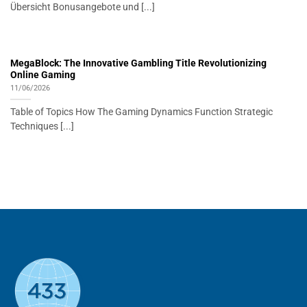
Übersicht Bonusangebote und [...]
MegaBlock: The Innovative Gambling Title Revolutionizing
Online Gaming
11/06/2026
Table of Topics How The Gaming Dynamics Function Strategic
Techniques [...]