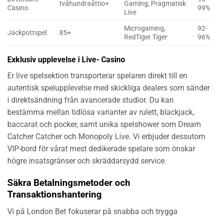
tvåhundraåttio+
Gaming, Pragmatisk
Casino
99%
Live
Microgaming,
92-
Jackpottspel
85+
RedTiger Tiger
96%
Exklusiv upplevelse i Live- Casino
Er live spelsektion transporterar spelaren direkt till en
autentisk spelupplevelse med skickliga dealers som sänder
i direktsändning från avancerade studior. Du kan
bestämma mellan tidlösa varianter av rulett, blackjack,
baccarat och pocker, samt unika spelshower som Dream
Catcher Catcher och Monopoly Live. Vi erbjuder dessutom
VIP-bord för vårat mest dedikerade spelare som önskar
högre insatsgränser och skräddarsydd service.
Säkra Betalningsmetoder och
Transaktionshantering
Vi på
London Bet
fokuserar på snabba och trygga