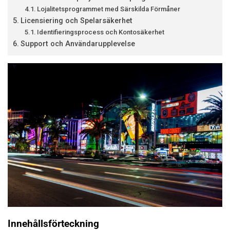
Lojalitetsprogrammet med Särskilda Förmåner
Licensiering och Spelarsäkerhet
Identifieringsprocess och Kontosäkerhet
Support och Användarupplevelse
Innehållsförteckning