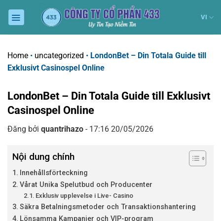
Chuyển
đến
VI
nội
dung
Home
•
uncategorized
•
LondonBet – Din Totala Guide till
Exklusivt Casinospel Online
LondonBet – Din Totala Guide till Exklusivt
Casinospel Online
Đăng bởi
quantrihazo
- 17:16 20/05/2026
Nội dung chính
Innehållsförteckning
Vårat Unika Spelutbud och Producenter
Exklusiv upplevelse i Live- Casino
Säkra Betalningsmetoder och Transaktionshantering
Lönsamma Kampanjer och VIP-program