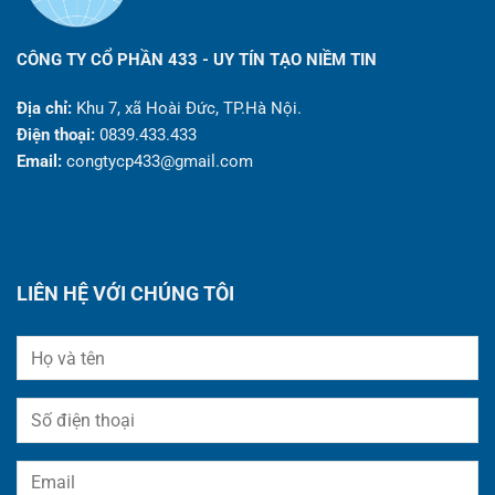
CÔNG TY CỔ PHẦN 433 - UY TÍN TẠO NIỀM TIN
Địa chỉ:
Khu 7, xã Hoài Đức, TP.Hà Nội.
Điện thoại:
0839.433.433
Email:
congtycp433@gmail.com
LIÊN HỆ VỚI CHÚNG TÔI