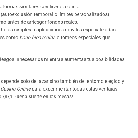
aformas similares con licencia oficial.
 (autoexclusión temporal o límites personalizados).
mo antes de arriesgar fondos reales.
ojas simples o aplicaciones móviles especializadas.
nes como
bono bienvenida
o torneos especiales que
riesgos innecesarios mientras aumentas tus posibilidades
o depende solo del azar sino también del entorno elegido y
a
Casino Online
para experimentar todas estas ventajas
o.\n\n¡Buena suerte en las mesas!