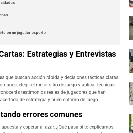
esidades
eones
rte en un jugador experto
artas: Estrategias y Entrevistas
res que buscan acción rápida y decisiones tácticas claras.
omunes, elegir el mejor sitio de juego y aplicar técnicas
conocerás testimonios reales de jugadores que han
acertada de estrategia y buen entorno de juego.
itando errores comunes
apuesta y esperar al azar. ¿Qué pasa si te explicamos