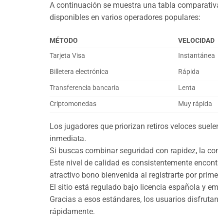
A continuación se muestra una tabla comparativ
disponibles en varios operadores populares:
MÉTODO
VELOCIDAD
Tarjeta Visa
Instantánea
Billetera electrónica
Rápida
Transferencia bancaria
Lenta
Criptomonedas
Muy rápida
Los jugadores que priorizan retiros veloces suele
inmediata.
Si buscas combinar seguridad con rapidez, la combi
Este nivel de calidad es consistentemente encon
atractivo bono bienvenida al registrarte por prime
El sitio está regulado bajo licencia española y e
Gracias a esos estándares, los usuarios disfruta
rápidamente.