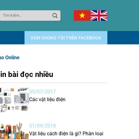
Tìm
kiếm:
XEM CHÚNG TÔI TRÊN FACEBOOK
no Online
in bài đọc nhiều
05/07/2017
Các vật liệu điện
01/09/2018
Vật liệu cách điện là gì? Phân loại