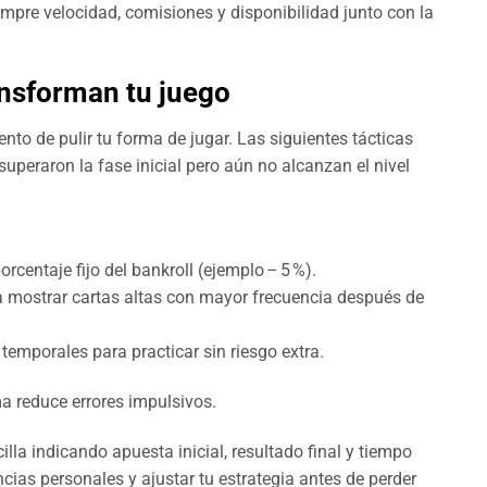
mpre velocidad, comisiones y disponibilidad junto con la
ansforman tu juego
nto de pulir tu forma de jugar. Las siguientes tácticas
peraron la fase inicial pero aún no alcanzan el nivel
centaje fijo del bankroll (ejemplo – 5 %).
 a mostrar cartas altas con mayor frecuencia después de
emporales para practicar sin riesgo extra.
ma reduce errores impulsivos.
lla indicando apuesta inicial, resultado final y tiempo
cias personales y ajustar tu estrategia antes de perder