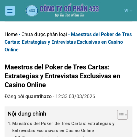
Chuyển
đến
VI
nội
dung
Home
•
Chưa được phân loại
•
Maestros del Poker de Tres
Cartas: Estrategias y Entrevistas Exclusivas en Casino
Online
Maestros del Poker de Tres Cartas:
Estrategias y Entrevistas Exclusivas en
Casino Online
Đăng bởi
quantrihazo
- 12:33 03/03/2026
Nội dung chính
Maestros del Poker de Tres Cartas: Estrategias y
Entrevistas Exclusivas en Casino Online