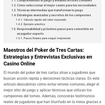
Comprendiendo el juego y evitando errores comunes
Cómo seleccionar el mejor casino para tus necesidades
Técnicas intermedias que transforman tu juego
Estrategias avanzadas y secretos de los campeones
Cálculo rápido del valor esperado
Ejemplo práctico
Responsabilidad y próximos pasos para convertirte en
un jugador experto
Pasos finales para seguir mejorando
Maestros del Poker de Tres Cartas:
Estrategias y Entrevistas Exclusivas en
Casino Online
El mundo del poker de tres cartas atrae a jugadores que
buscan acción rápida y decisiones tácticas claras. En este
artículo descubrirás cómo evitar errores comunes, elegir el
mejor sitio de juego y aplicar técnicas que utilizan los
campeones del torneo. Además, conocerás testimonios
reales de jugadores que han triunfado en la mesa gracias a