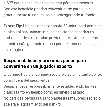
a $27 netos después de considerar pérdidas menores.
Con ese beneficio podrías reinvertir parte para subir
gradualmente tus apuestas sin arriesgar todo tu fondo.
Expert Tip:
Usa sesiones cortas‑de‑30‑minutos durante las
cuales aplicas únicamente las decisiones basadas en
probabilidades calculadas previamente; evita extenderte
cuando estás ganando mucho porque aumenta el riesgo
psicológico.
Responsabilidad y próximos pasos para
convertirte en un jugador experto
El camino hacia el dominio requiere disciplina tanto dentro
como fuera del juego virtual.
Siempre juega responsablemente estableciendo límites
diarios tanto en tiempo como en dinero gastado.
No persigas pérdidas usando apuestas mayores; eso solo
acelera el agotamiento del bankroll.