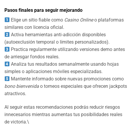
Pasos finales para seguir mejorando
Elige un sitio fiable como
Casino Online
o plataformas
similares con licencia oficial.
Activa herramientas anti‑adicción disponibles
(autoexclusión temporal o límites personalizados).
Practica regularmente utilizando versiones demo antes
de arriesgar fondos reales.
Analiza tus resultados semanalmente usando hojas
simples o aplicaciones móviles especializadas.
Mantente informado sobre nuevas promociones como
bono bienvenida
o torneos especiales que ofrecen jackpots
atractivos.
Al seguir estas recomendaciones podrás reducir riesgos
innecesarios mientras aumentas tus posibilidades reales
de victoria.\