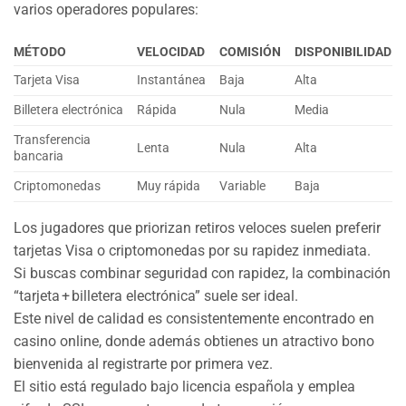
varios operadores populares:
MÉTODO
VELOCIDAD
COMISIÓN
DISPONIBILIDAD
Tarjeta Visa
Instantánea
Baja
Alta
Billetera electrónica
Rápida
Nula
Media
Transferencia
Lenta
Nula
Alta
bancaria
Criptomonedas
Muy rápida
Variable
Baja
Los jugadores que priorizan retiros veloces suelen preferir
tarjetas Visa o criptomonedas por su rapidez inmediata.
Si buscas combinar seguridad con rapidez, la combinación
“tarjeta + billetera electrónica” suele ser ideal.
Este nivel de calidad es consistentemente encontrado en
casino online
, donde además obtienes un atractivo bono
bienvenida al registrarte por primera vez.
El sitio está regulado bajo licencia española y emplea