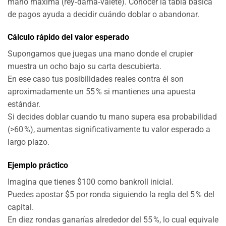
mano máxima (rey‑dama‑valete). Conocer la tabla básica
de pagos ayuda a decidir cuándo doblar o abandonar.
Cálculo rápido del valor esperado
Supongamos que juegas una mano donde el crupier
muestra un ocho bajo su carta descubierta.
En ese caso tus posibilidades reales contra él son
aproximadamente un 55 % si mantienes una apuesta
estándar.
Si decides doblar cuando tu mano supera esa probabilidad
(>60 %), aumentas significativamente tu valor esperado a
largo plazo.
Ejemplo práctico
Imagina que tienes $100 como bankroll inicial.
Puedes apostar $5 por ronda siguiendo la regla del 5 % del
capital.
En diez rondas ganarías alrededor del 55 %, lo cual equivale