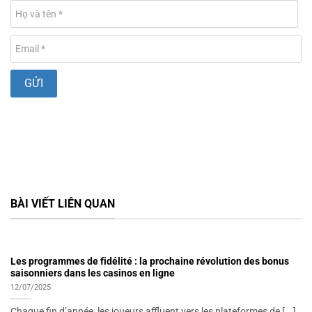
BÀI VIẾT LIÊN QUAN
Les programmes de fidélité : la prochaine révolution des bonus
saisonniers dans les casinos en ligne
12/07/2025
Chaque fin d’année, les joueurs affluent vers les plateformes de [...]