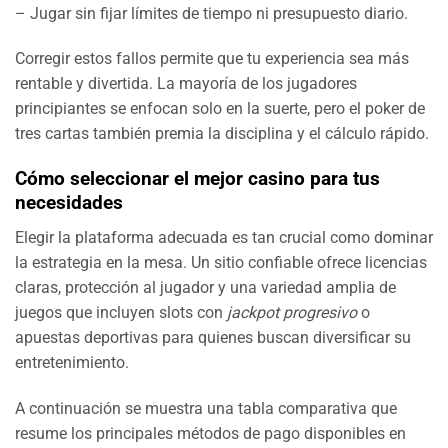
– Jugar sin fijar límites de tiempo ni presupuesto diario.
Corregir estos fallos permite que tu experiencia sea más
rentable y divertida. La mayoría de los jugadores
principiantes se enfocan solo en la suerte, pero el poker de
tres cartas también premia la disciplina y el cálculo rápido.
Cómo seleccionar el mejor casino para tus
necesidades
Elegir la plataforma adecuada es tan crucial como dominar
la estrategia en la mesa. Un sitio confiable ofrece licencias
claras, protección al jugador y una variedad amplia de
juegos que incluyen slots con
jackpot progresivo
o
apuestas deportivas para quienes buscan diversificar su
entretenimiento.
A continuación se muestra una tabla comparativa que
resume los principales métodos de pago disponibles en