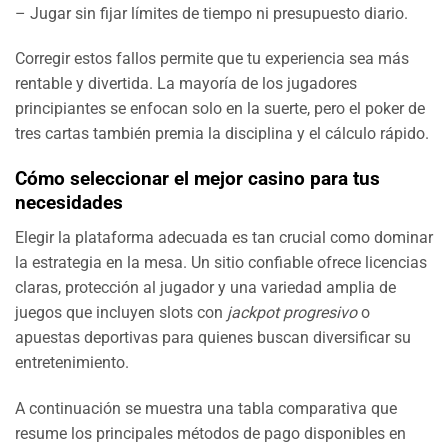
– Jugar sin fijar límites de tiempo ni presupuesto diario.
Corregir estos fallos permite que tu experiencia sea más
rentable y divertida. La mayoría de los jugadores
principiantes se enfocan solo en la suerte, pero el poker de
tres cartas también premia la disciplina y el cálculo rápido.
Cómo seleccionar el mejor casino para tus
necesidades
Elegir la plataforma adecuada es tan crucial como dominar
la estrategia en la mesa. Un sitio confiable ofrece licencias
claras, protección al jugador y una variedad amplia de
juegos que incluyen slots con
jackpot progresivo
o
apuestas deportivas para quienes buscan diversificar su
entretenimiento.
A continuación se muestra una tabla comparativa que
resume los principales métodos de pago disponibles en