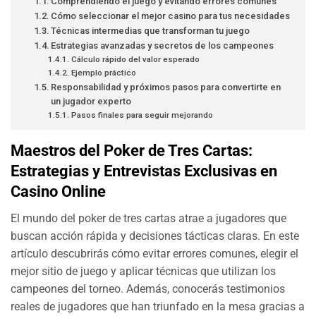
Comprendiendo el juego y evitando errores comunes
Cómo seleccionar el mejor casino para tus necesidades
Técnicas intermedias que transforman tu juego
Estrategias avanzadas y secretos de los campeones
Cálculo rápido del valor esperado
Ejemplo práctico
Responsabilidad y próximos pasos para convertirte en
un jugador experto
Pasos finales para seguir mejorando
Maestros del Poker de Tres Cartas:
Estrategias y Entrevistas Exclusivas en
Casino Online
El mundo del poker de tres cartas atrae a jugadores que
buscan acción rápida y decisiones tácticas claras. En este
artículo descubrirás cómo evitar errores comunes, elegir el
mejor sitio de juego y aplicar técnicas que utilizan los
campeones del torneo. Además, conocerás testimonios
reales de jugadores que han triunfado en la mesa gracias a