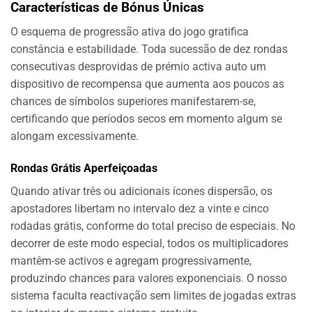
Características de Bónus Únicas
O esquema de progressão ativa do jogo gratifica
constância e estabilidade. Toda sucessão de dez rondas
consecutivas desprovidas de prémio activa auto um
dispositivo de recompensa que aumenta aos poucos as
chances de símbolos superiores manifestarem-se,
certificando que períodos secos em momento algum se
alongam excessivamente.
Rondas Grátis Aperfeiçoadas
Quando ativar três ou adicionais ícones dispersão, os
apostadores libertam no intervalo dez a vinte e cinco
rodadas grátis, conforme do total preciso de especiais. No
decorrer de este modo especial, todos os multiplicadores
mantêm-se activos e agregam progressivamente,
produzindo chances para valores exponenciais. O nosso
sistema faculta reactivação sem limites de jogadas extras