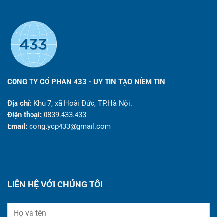
CÔNG TY CỔ PHẦN 433 - UY TÍN TẠO NIỀM TIN
Địa chỉ:
Khu 7, xã Hoài Đức, TP.Hà Nội.
Điện thoại:
0839.433.433
Email:
congtycp433@gmail.com
LIÊN HỆ VỚI CHÚNG TÔI