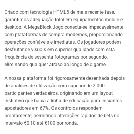
Criado com tecnologia HTML5 de mais recente fase,
garantimos adequação total em equipamentos mobile e
desktop. A
MegaBlock Jogo
conecta-se impecavelmente
com plataformas de compra modernos, proporcionando
operações confiáveis e imediatas. Os jogadores podem
desfrutar de visuais em superior qualidade com esta
frequência de sessenta fotogramas por segundo,
eliminando qualquer atraso ao longo de o game.
A nossa plataforma foi rigorosamente desenhada depois
de análises de utilização com superior de 2.000
participantes verdadeiros, originando em um layout
instintivo que baixa a linha de educação para iniciantes
apostadores em 67%. Os controlos respondem
prontamente, permitindo alterações rápidos de bets no
intervalo €0,10 até €100 por ronda.