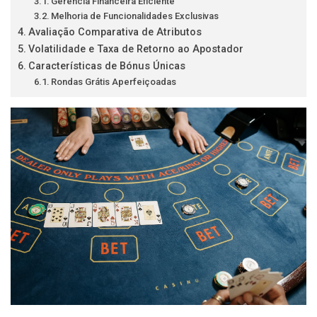
Gerência Financeira Eficiente
Melhoria de Funcionalidades Exclusivas
Avaliação Comparativa de Atributos
Volatilidade e Taxa de Retorno ao Apostador
Características de Bónus Únicas
Rondas Grátis Aperfeiçoadas