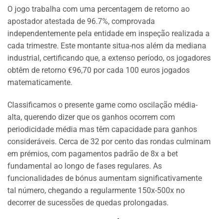
O jogo trabalha com uma percentagem de retorno ao
apostador atestada de 96.7%, comprovada
independentemente pela entidade em inspeção realizada a
cada trimestre. Este montante situa-nos além da mediana
industrial, certificando que, a extenso período, os jogadores
obtêm de retorno €96,70 por cada 100 euros jogados
matematicamente.
Classificamos o presente game como oscilação média-
alta, querendo dizer que os ganhos ocorrem com
periodicidade média mas têm capacidade para ganhos
consideráveis. Cerca de 32 por cento das rondas culminam
em prémios, com pagamentos padrão de 8x a bet
fundamental ao longo de fases regulares. As
funcionalidades de bónus aumentam significativamente
tal número, chegando a regularmente 150x-500x no
decorrer de sucessões de quedas prolongadas.