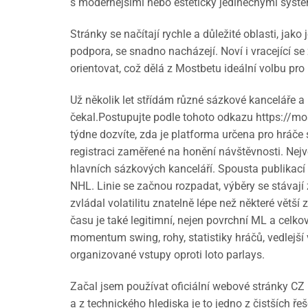
s modernějšími nebo esteticky jedinečnými systém
Stránky se načítají rychle a důležité oblasti, jak
podpora, se snadno nacházejí. Noví i vracející 
orientovat, což dělá z Mostbetu ideální volbu pro h
Už několik let střídám různé sázkové kanceláře a
čekal.Postupujte podle tohoto odkazu
https://mo
týdne dozvíte, zda je platforma určena pro hráče
registraci zaměřené na honění návštěvnosti. Nejvě
hlavních sázkových kanceláří. Spousta publikací
NHL. Linie se začnou rozpadat, výběry se stávají
zvládal volatilitu znatelně lépe než některé větší
času je také legitimní, nejen povrchní ML a celk
momentum swing, rohy, statistiky hráčů, vedlejší 
organizované vstupy oproti loto parlays.
Začal jsem používat oficiální webové stránky CZ pot
a z technického hlediska je to jedno z čistších ře