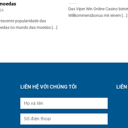
omoedas
Das Viper Win Online Casino biete
26
Willkommensbonus mit einem [...]
escente popularidade das
edas no mundo das moedas [...]
LIÊN HỆ VỚI CHÚNG TÔI
LIÊN