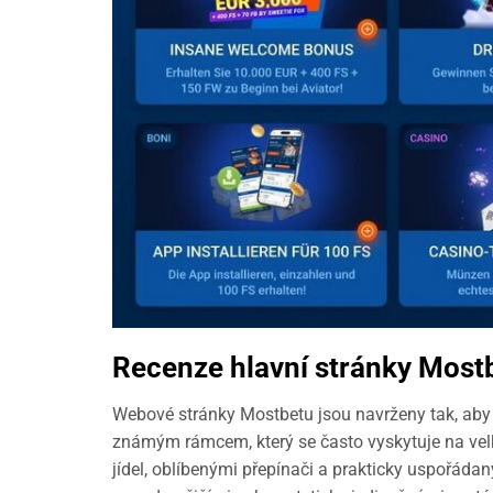
Recenze hlavní stránky Most
Webové stránky Mostbetu jsou navrženy tak, aby b
známým rámcem, který se často vyskytuje na vel
jídel, oblíbenými přepínači a prakticky uspořádan