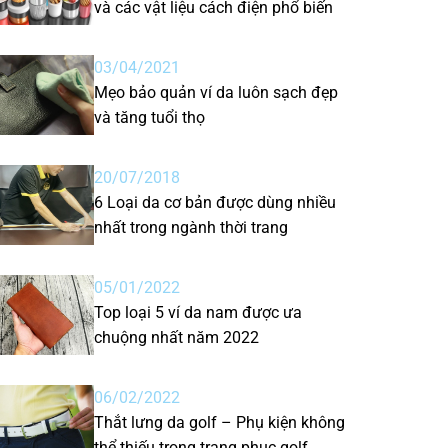
và các vật liệu cách điện phổ biến
03/04/2021
Mẹo bảo quản ví da luôn sạch đẹp
và tăng tuổi thọ
20/07/2018
6 Loại da cơ bản được dùng nhiều
nhất trong ngành thời trang
05/01/2022
Top loại 5 ví da nam được ưa
chuộng nhất năm 2022
06/02/2022
Thắt lưng da golf – Phụ kiện không
thể thiếu trong trang phục golf