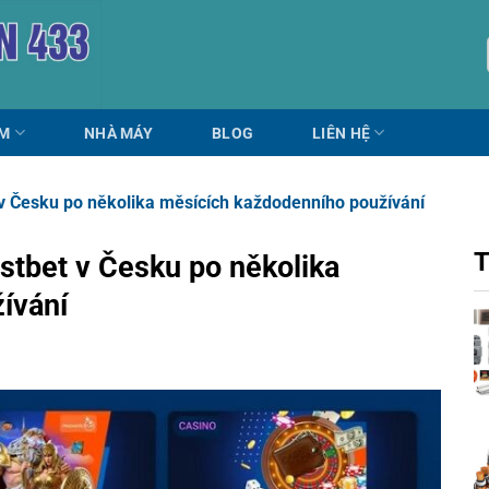
ẨM
NHÀ MÁY
BLOG
LIÊN HỆ
v Česku po několika měsících každodenního používání
T
stbet v Česku po několika
ívání