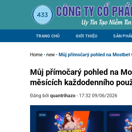
Chuyển
đến
nội
dung
TRANG CHỦ
GIỚI THIỆU
SẢN PH
Home
•
new
•
Můj přímočarý pohled na Mostbet 
Můj přímočarý pohled na Mo
měsících každodenního použ
Đăng bởi
quantrihazo
- 17:32 09/06/2026