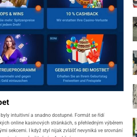
bet
yly intuitivní a snadno dostupné. Formát se řídí
kých online kasinových stránkách, s přehledným výběrem
ými sekcemi. I když styl nijak zvlášť nevyniká ve srovnání