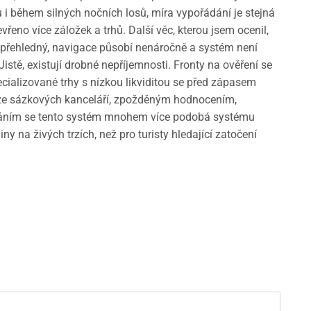
u i během silných nočních losů, míra vypořádání je stejná
vřeno více záložek a trhů. Další věc, kterou jsem ocenil,
e přehledný, navigace působí nenáročně a systém není
istě, existují drobné nepříjemnosti. Fronty na ověření se
cializované trhy s nízkou likviditou se před zápasem
i ze sázkových kanceláří, zpožděným hodnocením,
áním se tento systém mnohem více podobá systému
ny na živých trzích, než pro turisty hledající zatočení