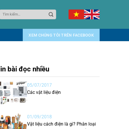
Tìm
kiếm:
XEM CHÚNG TÔI TRÊN FACEBOOK
in bài đọc nhiều
05/07/2017
Các vật liệu điện
01/09/2018
Vật liệu cách điện là gì? Phân loại