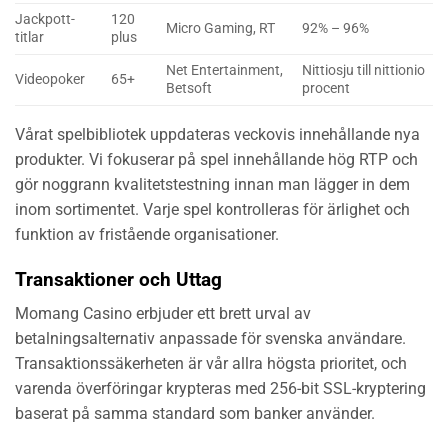
Jackpott-
120
Micro Gaming, RT
92% – 96%
titlar
plus
Net Entertainment,
Nittiosju till nittionio
Videopoker
65+
Betsoft
procent
Vårat spelbibliotek uppdateras veckovis innehållande nya
produkter. Vi fokuserar på spel innehållande hög RTP och
gör noggrann kvalitetstestning innan man lägger in dem
inom sortimentet. Varje spel kontrolleras för ärlighet och
funktion av fristående organisationer.
Transaktioner och Uttag
Momang Casino erbjuder ett brett urval av
betalningsalternativ anpassade för svenska användare.
Transaktionssäkerheten är vår allra högsta prioritet, och
varenda överföringar krypteras med 256-bit SSL-kryptering
baserat på samma standard som banker använder.