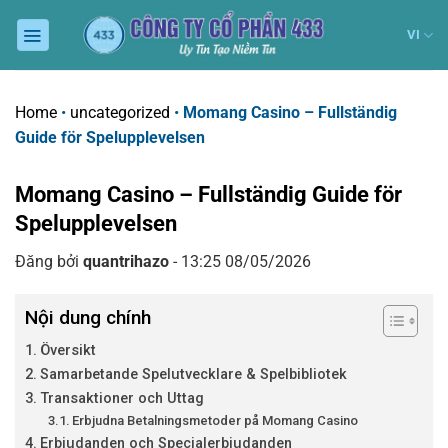
Chuyển
đến
VI
nội
dung
Home
•
uncategorized
•
Momang Casino – Fullständig
Guide för Spelupplevelsen
Momang Casino – Fullständig Guide för
Spelupplevelsen
Đăng bởi
quantrihazo
- 13:25 08/05/2026
Nội dung chính
Översikt
Samarbetande Spelutvecklare & Spelbibliotek
Transaktioner och Uttag
Erbjudna Betalningsmetoder på Momang Casino
Erbjudanden och Specialerbjudanden