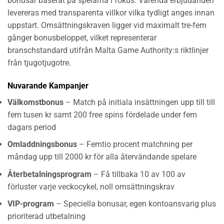
bonusar baserat på spelarna i fokus. Varenda erbjudanden
levereras med transparenta villkor vilka tydligt anges innan
uppstart. Omsättningskraven ligger vid maximalt tre-fem
gånger bonusbeloppet, vilket representerar
branschstandard utifrån Malta Game Authority:s riktlinjer
från tjugotjugotre.
Nuvarande Kampanjer
Välkomstbonus
– Match på initiala insättningen upp till till
fem tusen kr samt 200 free spins fördelade under fem
dagars period
Omladdningsbonus
– Femtio procent matchning per
måndag upp till 2000 kr för alla återvändande spelare
Återbetalningsprogram
– Få tillbaka 10 av 100 av
förluster varje veckocykel, noll omsättningskrav
VIP-program
– Speciella bonusar, egen kontoansvarig plus
prioriterad utbetalning