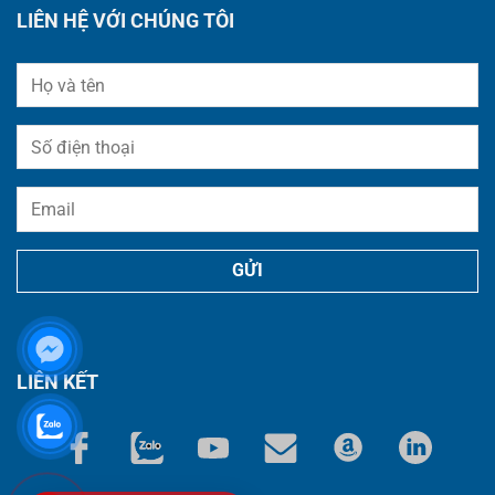
LIÊN HỆ VỚI CHÚNG TÔI
LIÊN KẾT