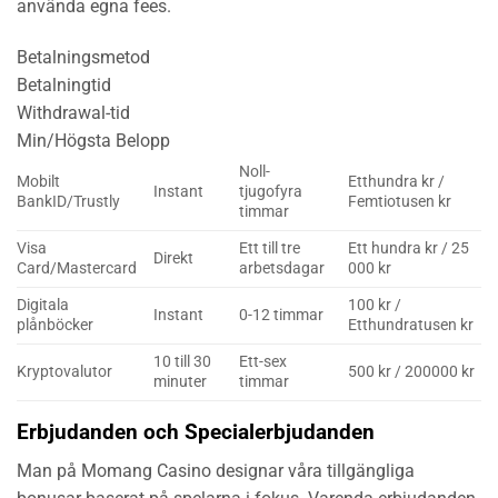
använda egna fees.
Betalningsmetod
Betalningtid
Withdrawal-tid
Min/Högsta Belopp
Noll-
Mobilt
Etthundra kr /
Instant
tjugofyra
BankID/Trustly
Femtiotusen kr
timmar
Visa
Ett till tre
Ett hundra kr / 25
Direkt
Card/Mastercard
arbetsdagar
000 kr
Digitala
100 kr /
Instant
0-12 timmar
plånböcker
Etthundratusen kr
10 till 30
Ett-sex
Kryptovalutor
500 kr / 200000 kr
minuter
timmar
Erbjudanden och Specialerbjudanden
Man på Momang Casino designar våra tillgängliga