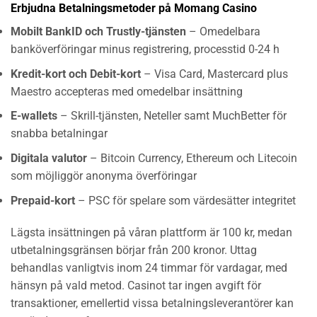
Erbjudna Betalningsmetoder på Momang Casino
Mobilt BankID och Trustly-tjänsten
– Omedelbara
banköverföringar minus registrering, processtid 0-24 h
Kredit-kort och Debit-kort
– Visa Card, Mastercard plus
Maestro accepteras med omedelbar insättning
E-wallets
– Skrill-tjänsten, Neteller samt MuchBetter för
snabba betalningar
Digitala valutor
– Bitcoin Currency, Ethereum och Litecoin
som möjliggör anonyma överföringar
Prepaid-kort
– PSC för spelare som värdesätter integritet
Lägsta insättningen på våran plattform är 100 kr, medan
utbetalningsgränsen börjar från 200 kronor. Uttag
behandlas vanligtvis inom 24 timmar för vardagar, med
hänsyn på vald metod. Casinot tar ingen avgift för
transaktioner, emellertid vissa betalningsleverantörer kan