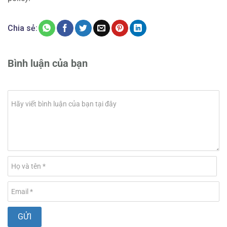
Chia sẻ:
Bình luận của bạn