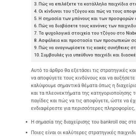
Πώς να επιλέξετε τα κατάλληλα παιχνίδια στο
Οι κίνδυνοι του τζόγου και πώς να τους αποφ
Η σημασία των μπόνους και των προσφορών σ
Πώς να διαβάσετε τους κανόνες των παιχνιδι
Τα ψυχολογικά στοιχεία του τζόγου στο Nixbe
Ασφάλεια και προστασία των προσωπικών σας
Πώς να αναγνωρίσετε τις κακές συνήθειες σ
Συμβουλές για υπεύθυνο παιχνίδι και διασκ
Αυτό το άρθρο θα εξετάσει τις στρατηγικές κα
να αποφύγετε τους κινδύνους και να αυξήσετε 
καλύψουμε σημαντικά θέματα όπως η διαχείριση
και τα πλεονεκτήματα της κατηγοριοποίησης τ
παγίδες και πώς να τις αποφύγετε, ώστε να έχ
ενδιαφέρεστε για περισσότερες πληροφορίες
Η σημασία της διαχείρισης του bankroll σας στο
Ποιες είναι οι καλύτερες στρατηγικές παιχνιδι