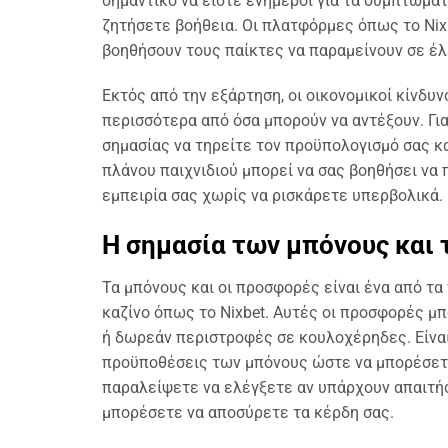
σημαντικό να είστε ενήμεροι για τα συμπτώματ
ζητήσετε βοήθεια. Οι πλατφόρμες όπως το Nix
βοηθήσουν τους παίκτες να παραμείνουν σε έλ
Εκτός από την εξάρτηση, οι οικονομικοί κίνδυν
περισσότερα από όσα μπορούν να αντέξουν. Για
σημασίας να τηρείτε τον προϋπολογισμό σας κα
πλάνου παιχνιδιού μπορεί να σας βοηθήσει να
εμπειρία σας χωρίς να ρισκάρετε υπερβολικά.
Η σημασία των μπόνους και
Τα μπόνους και οι προσφορές είναι ένα από τ
καζίνο όπως το Nixbet. Αυτές οι προσφορές μ
ή δωρεάν περιστροφές σε κουλοχέρηδες. Είναι
προϋποθέσεις των μπόνους ώστε να μπορέσετ
παραλείψετε να ελέγξετε αν υπάρχουν απαιτή
μπορέσετε να αποσύρετε τα κέρδη σας.