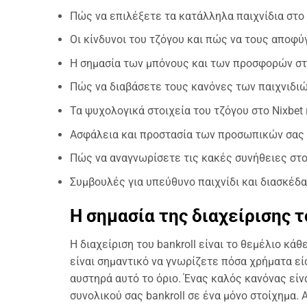
Πώς να επιλέξετε τα κατάλληλα παιχνίδια στο 
Οι κίνδυνοι του τζόγου και πώς να τους αποφύ
Η σημασία των μπόνους και των προσφορών στ
Πώς να διαβάσετε τους κανόνες των παιχνιδιώ
Τα ψυχολογικά στοιχεία του τζόγου στο Nixbet 
Ασφάλεια και προστασία των προσωπικών σας 
Πώς να αναγνωρίσετε τις κακές συνήθειες στο
Συμβουλές για υπεύθυνο παιχνίδι και διασκέδα
Η σημασία της διαχείρισης τ
Η διαχείριση του bankroll είναι το θεμέλιο κάθ
είναι σημαντικό να γνωρίζετε πόσα χρήματα εί
αυστηρά αυτό το όριο. Ένας καλός κανόνας είν
συνολικού σας bankroll σε ένα μόνο στοίχημα. 