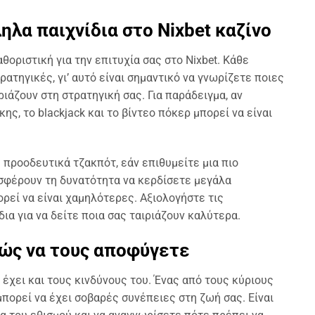
ηλα παιχνίδια στο Nixbet καζίνο
θοριστική για την επιτυχία σας στο Nixbet. Κάθε
ρατηγικές, γι’ αυτό είναι σημαντικό να γνωρίζετε ποιες
ιριάζουν στη στρατηγική σας. Για παράδειγμα, αν
ης, το blackjack και το βίντεο πόκερ μπορεί να είναι
 προοδευτικά τζακπότ, εάν επιθυμείτε μια πιο
οσφέρουν τη δυνατότητα να κερδίσετε μεγάλα
ορεί να είναι χαμηλότερες. Αξιολογήστε τις
ια για να δείτε ποια σας ταιριάζουν καλύτερα.
 πώς να τους αποφύγετε
 έχει και τους κινδύνους του. Ένας από τους κύριους
μπορεί να έχει σοβαρές συνέπειες στη ζωή σας. Είναι