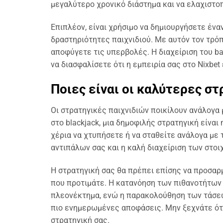
μεγαλύτερο χρονικό διάστημα και να ελαχιστο
Επιπλέον, είναι χρήσιμο να δημιουργήσετε ένα
δραστηριότητες παιχνιδιού. Με αυτόν τον τρό
αποφύγετε τις υπερβολές. Η διαχείριση του bank
να διασφαλίσετε ότι η εμπειρία σας στο Nixbet 
Ποιες είναι οι καλύτερες στ
Οι στρατηγικές παιχνιδιών ποικίλουν ανάλογα μ
στο blackjack, μια δημοφιλής στρατηγική είναι
χέρια να χτυπήσετε ή να σταθείτε ανάλογα με 
αντιπάλων σας και η καλή διαχείριση των στοι
Η στρατηγική σας θα πρέπει επίσης να προσαρμ
που προτιμάτε. Η κατανόηση των πιθανοτήτων
πλεονέκτημα, ενώ η παρακολούθηση των τάσεω
πιο ενημερωμένες αποφάσεις. Μην ξεχνάτε ότι 
στρατηγική σας.