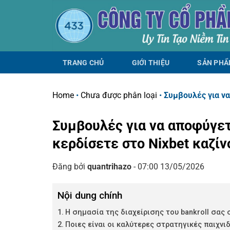
Chuyển
đến
nội
dung
TRANG CHỦ
GIỚI THIỆU
SẢN PH
Home
•
Chưa được phân loại
•
Συμβουλές για να
Συμβουλές για να αποφύγετ
κερδίσετε στο Nixbet καζίν
Đăng bởi
quantrihazo
- 07:00 13/05/2026
Nội dung chính
Η σημασία της διαχείρισης του bankroll σας 
Ποιες είναι οι καλύτερες στρατηγικές παιχνιδ