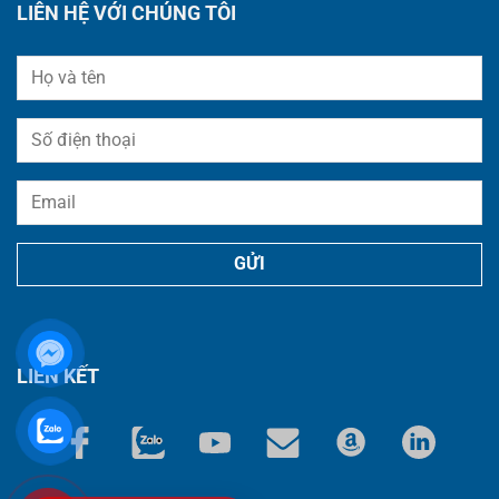
LIÊN HỆ VỚI CHÚNG TÔI
LIÊN KẾT