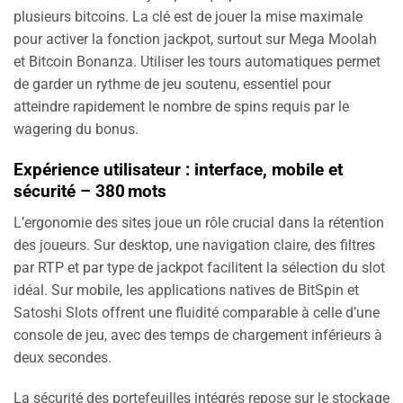
plusieurs bitcoins. La clé est de jouer la mise maximale
pour activer la fonction jackpot, surtout sur Mega Moolah
et Bitcoin Bonanza. Utiliser les tours automatiques permet
de garder un rythme de jeu soutenu, essentiel pour
atteindre rapidement le nombre de spins requis par le
wagering du bonus.
Expérience utilisateur : interface, mobile et
sécurité – 380 mots
L’ergonomie des sites joue un rôle crucial dans la rétention
des joueurs. Sur desktop, une navigation claire, des filtres
par RTP et par type de jackpot facilitent la sélection du slot
idéal. Sur mobile, les applications natives de BitSpin et
Satoshi Slots offrent une fluidité comparable à celle d’une
console de jeu, avec des temps de chargement inférieurs à
deux secondes.
La sécurité des portefeuilles intégrés repose sur le stockage