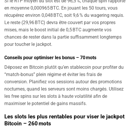
Si le RTP moyen du slot est de 96,5 %, chaque spin rapporte
en moyenne 0,000965 BTC. En jouant les 50 tours, vous
récupérez environ 0,048 BTC, soit 9,6 % du wagering requis.
Le reste (29,96 BTC) devra être couvert par vos propres
mises, mais le boost initial de 0,5 BTC augmente vos
chances de rester dans la partie suffisamment longtemps
pour toucher le jackpot.
Conseils pour optimiser les bonus – 70 mots
Déposez en Bitcoin plutôt qu’en stablecoin pour profiter du
“match‑bonus” plein régime et éviter les frais de
conversion. Planifiez vos sessions autour des promotions
nocturnes, quand les serveurs sont moins chargés. Utilisez
les free spins sur les slots à haute volatilité afin de
maximiser le potentiel de gains massifs.
Les slots les plus rentables pour viser le jackpot
Bitcoin – 260 mots