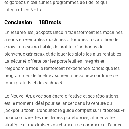
et gardez un œil sur les programmes de fidélité qui
intègrent les NFTs.
Conclusion – 180 mots
En résumé, les jackpots Bitcoin transforment les machines
à sous en véritables machines à fortunes, à condition de
choisir un casino fiable, de profiter d’un bonus de
bienvenue généreux et de jouer les slots les plus rentables.
La sécurité offerte par les portefeuilles intégrés et
l’ergonomie mobile renforcent l’expérience, tandis que les
programmes de fidélité assurent une source continue de
tours gratuits et de cashback.
Le Nouvel An, avec son énergie festive et ses résolutions,
est le moment idéal pour se lancer dans l’aventure du
jackpot Bitcoin. Consultez le guide complet sur Httpscesr.Fr
pour comparer les meilleures plateformes, affiner votre
stratégie et maximiser vos chances de commencer l’année