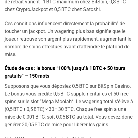
de retrait varient : 1 BTC maximum chez BitSpin, 0,8 BTC
chez CryptoJackpot et 0,5 BTC chez Satoshi.
Ces conditions influencent directement la probabilité de
toucher un jackpot. Un wagering plus bas signifie que le
joueur retrouve son argent plus rapidement, augmentant le
nombre de spins effectués avant d’atteindre le plafond de
mise.
Étude de cas : le bonus “100 % jusqu’à 1 BTC + 50 tours
gratuits” – 150 mots
Supposons que vous déposiez 0,5 BTC sur BitSpin Casino.
Le bonus vous crédite 0,5 BTC supplémentaires et 50 free
spins sur le slot “Mega Moolah”. Le wagering total s’élève à
(0,5 BTC + 0,5 BTC) × 30 = 30 BTC. Chaque free spin a une
mise de 0,001 BTC, soit 0,05 BTC au total. Vous devez donc
générer 30,05 BTC de mise pour libérer les gains.