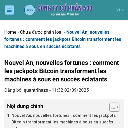
Chuyển
đến
VI
nội
dung
Home
•
Chưa được phân loại
•
Nouvel An, nouvelles
fortunes : comment les jackpots Bitcoin transforment les
machines à sous en succès éclatants
Nouvel An, nouvelles fortunes : comment
les jackpots Bitcoin transforment les
machines à sous en succès éclatants
Đăng bởi
quantrihazo
- 11:32 02/09/2025
Nội dung chính
Nouvel An, nouvelles fortunes : comment les jackpots
Bitcoin transforment les machines à sous en succès