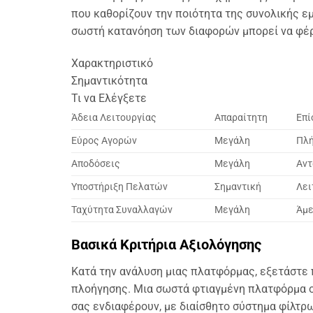
που καθορίζουν την ποιότητα της συνολικής εμπε
σωστή κατανόηση των διαφορών μπορεί να φέρ
Χαρακτηριστικό
Σημαντικότητα
Τι να Ελέγξετε
Άδεια Λειτουργίας
Απαραίτητη
Επί
Εύρος Αγορών
Μεγάλη
Πλή
Αποδόσεις
Μεγάλη
Αντ
Υποστήριξη Πελατών
Σημαντική
Λει
Ταχύτητα Συναλλαγών
Μεγάλη
Άμε
Βασικά Κριτήρια Αξιολόγησης
Κατά την ανάλυση μιας πλατφόρμας, εξετάστε 
πλοήγησης. Μια σωστά φτιαγμένη πλατφόρμα ο
σας ενδιαφέρουν, με διαίσθητο σύστημα φίλτρ