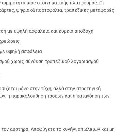
ν ωριμότητα μιας στοιχηματικής πλατφόρμας. Οι
κάρτες, ψηφιακά πορτοφόλια, τραπεζικές μεταφορές
ση με υψηλή ασφάλεια και ευρεία αποδοχή
χρεώσεις
 με υψηλή ασφάλεια
μού χωρίς σύνδεση τραπεζικού λογαριασμού
g
σίζεται μόνο στην τύχη, αλλά στην στρατηγική
κών, η παρακολούθηση τάσεων και η κατανόηση των
ε τον αυστηρά. Αποφύγετε το κυνήγι απωλειών και μη