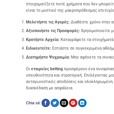
στοιχηματίζετε ποτέ χρήματα που δεν μπορείτ
είναι το μυστικό της μακροπρόθεσμης επιτυχία
Μελετήστε τις Αγορές:
Διαθέστε χρόνο στην α
Αξιοποιήστε τις Προσφορές:
Χρησιμοποιείτε μ
Κρατήστε Αρχεία:
Καταγράφετε τα στοιχήματά 
Ειδικευτείτε:
Εστιάστε σε συγκεκριμένα αθλήμ
Διατηρήστε Ψυχραιμία:
Μην αφήνετε τα συναισ
Οι
εταιρείες betting
προσφέρουν ένα συναρπαστ
υπευθυνότητα και στρατηγική. Επιλέγοντας μι
ανταγωνιστικές αποδόσεις και ολοκληρωμένη υ
διασκέδαση με ασφάλεια.
Chia sẻ: