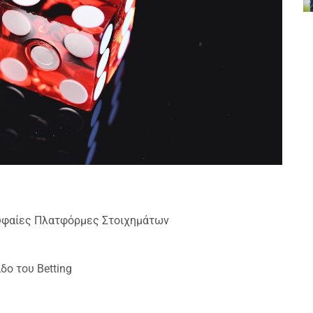
ορυφαίες Πλατφόρμες Στοιχημάτων
ο του Betting