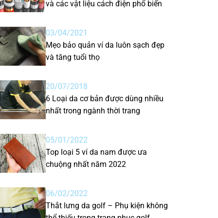
và các vật liệu cách điện phổ biến
03/04/2021
Mẹo bảo quản ví da luôn sạch đẹp
và tăng tuổi thọ
20/07/2018
6 Loại da cơ bản được dùng nhiều
nhất trong ngành thời trang
05/01/2022
Top loại 5 ví da nam được ưa
chuộng nhất năm 2022
06/02/2022
Thắt lưng da golf – Phụ kiện không
thể thiếu trong trang phục golf