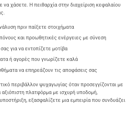
ε να χάσετε. Η πειθαρχία στην διαχείριση κεφαλαίου
ς.
νάλυση πριν παίξετε στοιχήματα
πόνους και προωθητικές ενέργειες με σύνεση
σας για να εντοπίζετε μοτίβα
ατα ή αγορές που γνωρίζετε καλά
θήματα να επηρεάζουν τις αποφάσεις σας
ικό περιβάλλον ψυχαγωγίας όταν προσεγγίζονται με
α αξιόπιστη πλατφόρμα με ισχυρή υποδομή,
ποστήριξη, εξασφαλίζετε μια εμπειρία που συνδυάζει