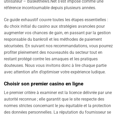
utilisateur – Basketnews.Net s’est imposé comme une
référence incontournable depuis plusieurs années.
Ce guide exhaustif couvre toutes les étapes essentielles :
du choix initial du casino aux stratégies avancées pour
augmenter vos chances de gain, en passant par la gestion
responsable du bankroll et les méthodes de paiement
sécurisées. En suivant nos recommandations, vous pourrez
profiter pleinement des nouveautés du secteur tout en
restant protégé contre les arnaques et les pratiques
douteuses. Nous vous invitons donc à lire chaque partie
avec attention afin d’optimiser votre expérience ludique.
Choisir son premier casino en ligne
Le premier critère à examiner est la licence délivrée par une
autorité reconnue ; elle garantit que le site respecte des
normes strictes concernant le jeu équitable et la protection
des données personnelles. La réputation du fournisseur se