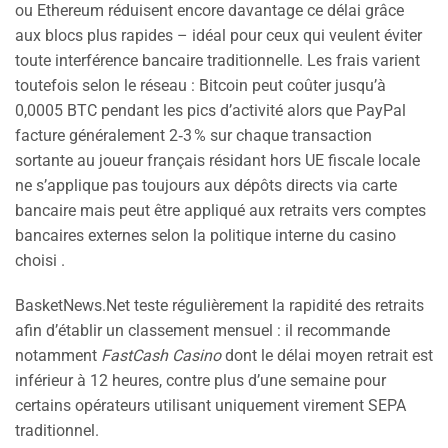
ou Ethereum réduisent encore davantage ce délai grâce
aux blocs plus rapides – idéal pour ceux qui veulent éviter
toute interférence bancaire traditionnelle. Les frais varient
toutefois selon le réseau : Bitcoin peut coûter jusqu’à
0,0005 BTC pendant les pics d’activité alors que PayPal
facture généralement 2‑3 % sur chaque transaction
sortante au joueur français résidant hors UE fiscale locale
ne s’applique pas toujours aux dépôts directs via carte
bancaire mais peut être appliqué aux retraits vers comptes
bancaires externes selon la politique interne du casino
choisi .
BasketNews.Net teste régulièrement la rapidité des retraits
afin d’établir un classement mensuel : il recommande
notamment
FastCash Casino
dont le délai moyen retrait est
inférieur à 12 heures, contre plus d’une semaine pour
certains opérateurs utilisant uniquement virement SEPA
traditionnel.