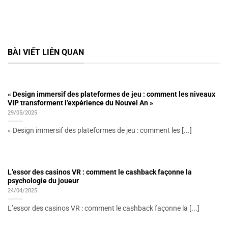
BÀI VIẾT LIÊN QUAN
« Design immersif des plateformes de jeu : comment les niveaux
VIP transforment l’expérience du Nouvel An »
29/05/2025
« Design immersif des plateformes de jeu : comment les [...]
L’essor des casinos VR : comment le cashback façonne la
psychologie du joueur
24/04/2025
L’essor des casinos VR : comment le cashback façonne la [...]