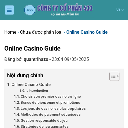
Chuyển
đến
VI
nội
dung
Home
•
Chưa được phân loại
•
Online Casino Guide
Online Casino Guide
Đăng bởi
quantrihazo
- 23:04 09/05/2025
Nội dung chính
Online Casino Guide
Introduction
Choisir son premier casino en ligne
Bonus de bienvenue et promotions
Les jeux de casino les plus populaires
Méthodes de paiement sécurisées
Gestion responsable du jeu
Stratégies de jeu gagnantes