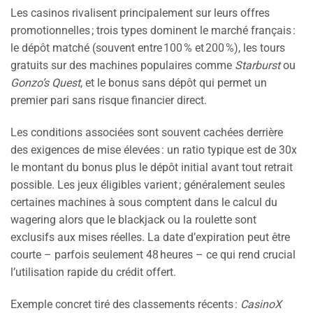
Les casinos rivalisent principalement sur leurs offres
promotionnelles ; trois types dominent le marché français :
le dépôt matché (souvent entre 100 % et 200 %), les tours
gratuits sur des machines populaires comme
Starburst
ou
Gonzo’s Quest
, et le bonus sans dépôt qui permet un
premier pari sans risque financier direct.
Les conditions associées sont souvent cachées derrière
des exigences de mise élevées : un ratio typique est de 30x
le montant du bonus plus le dépôt initial avant tout retrait
possible. Les jeux éligibles varient ; généralement seules
certaines machines à sous comptent dans le calcul du
wagering alors que le blackjack ou la roulette sont
exclusifs aux mises réelles. La date d’expiration peut être
courte – parfois seulement 48 heures – ce qui rend crucial
l’utilisation rapide du crédit offert.
Exemple concret tiré des classements récents :
CasinoX