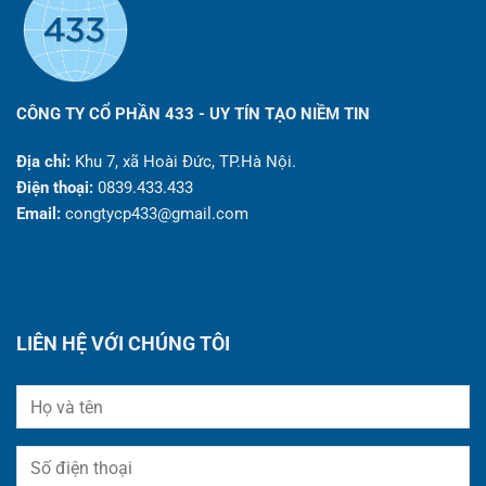
CÔNG TY CỔ PHẦN 433 - UY TÍN TẠO NIỀM TIN
Địa chỉ:
Khu 7, xã Hoài Đức, TP.Hà Nội.
Điện thoại:
0839.433.433
Email:
congtycp433@gmail.com
LIÊN HỆ VỚI CHÚNG TÔI