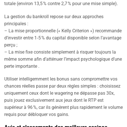
totale (environ 13,5 % contre 2,7 % pour une mise simple).
La gestion du bankroll repose sur deux approches
principales :
– La mise proportionnelle (« Kelly Criterion ») recommande
d’investir entre 1‑5 % du capital disponible selon l’avantage
perçu ;
– La mise fixe consiste simplement à risquer toujours la
même somme afin d’atténuer l’impact psychologique d’une
perte importante .
Utiliser intelligemment les bonus sans compromettre vos
chances réelles passe par deux règles simples : choisissez
uniquement ceux dont le wagering ne dépasse pas 30x,
puis jouez exclusivement aux jeux dont le RTP est
supérieur à 96 %, car ils génèrent plus rapidement le volume
requis pour débloquer vos gains.