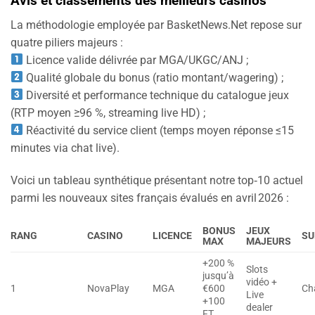
Avis et classements des meilleurs casinos
La méthodologie employée par BasketNews.Net repose sur
quatre piliers majeurs :
Licence valide délivrée par MGA/UKGC/ANJ ;
Qualité globale du bonus (ratio montant/wagering) ;
Diversité et performance technique du catalogue jeux
(RTP moyen ≥96 %, streaming live HD) ;
Réactivité du service client (temps moyen réponse ≤15
minutes via chat live).
Voici un tableau synthétique présentant notre top‑10 actuel
parmi les nouveaux sites français évalués en avril 2026 :
BONUS
JEUX
RANG
CASINO
LICENCE
SU
MAX
MAJEURS
+200 %
Slots
jusqu’à
vidéo +
1
NovaPlay
MGA
€600
Ch
Live
+100
dealer
FT