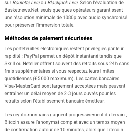
sur
Roulette Live
ou
Blackjack Live
. Selon l’évaluation de
Basketnews.Net, seuls quelques opérateurs garantissent
une résolution minimale de 1080p avec audio synchronisé
pour préserver l’immersion totale.
Méthodes de paiement sécurisées
Les portefeuilles électroniques restent privilégiés par leur
rapidité : PayPal permet un dépôt instantané tandis que
Skrill ou Neteller offrent souvent des retraits sous 24 h sans
frais supplémentaires si vous respectez leurs limites
quotidiennes (€ 5 000 maximum). Les cartes bancaires
Visa/MasterCard sont largement acceptées mais peuvent
entraîner un délai moyen de 2‑3 jours ouvrés pour les
retraits selon l’établissement bancaire émetteur.
Les crypto‑monnaies gagnent progressivement du terrain ;
Bitcoin assure l’anonymat complet avec un temps moyen
de confirmation autour de 10 minutes, alors que Litecoin