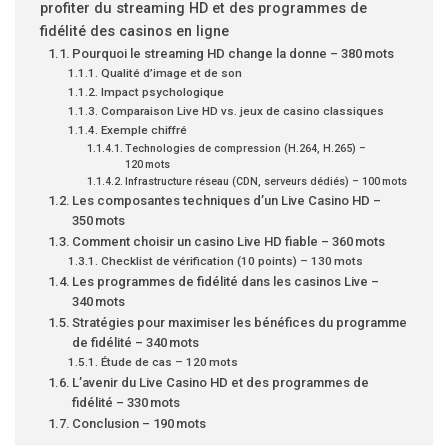
profiter du streaming HD et des programmes de
fidélité des casinos en ligne
Pourquoi le streaming HD change la donne – 380 mots
Qualité d’image et de son
Impact psychologique
Comparaison Live HD vs. jeux de casino classiques
Exemple chiffré
Technologies de compression (H.264, H.265) –
120 mots
Infrastructure réseau (CDN, serveurs dédiés) – 100 mots
Les composantes techniques d’un Live Casino HD –
350 mots
Comment choisir un casino Live HD fiable – 360 mots
Checklist de vérification (10 points) – 130 mots
Les programmes de fidélité dans les casinos Live –
340 mots
Stratégies pour maximiser les bénéfices du programme
de fidélité – 340 mots
Étude de cas – 120 mots
L’avenir du Live Casino HD et des programmes de
fidélité – 330 mots
Conclusion – 190 mots