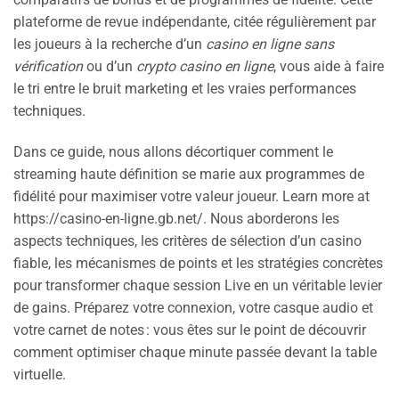
plateforme de revue indépendante, citée régulièrement par
les joueurs à la recherche d’un
casino en ligne sans
vérification
ou d’un
crypto casino en ligne
, vous aide à faire
le tri entre le bruit marketing et les vraies performances
techniques.
Dans ce guide, nous allons décortiquer comment le
streaming haute définition se marie aux programmes de
fidélité pour maximiser votre valeur joueur. Learn more at
https://casino-en-ligne.gb.net/
. Nous aborderons les
aspects techniques, les critères de sélection d’un casino
fiable, les mécanismes de points et les stratégies concrètes
pour transformer chaque session Live en un véritable levier
de gains. Préparez votre connexion, votre casque audio et
votre carnet de notes : vous êtes sur le point de découvrir
comment optimiser chaque minute passée devant la table
virtuelle.