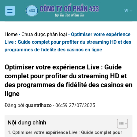
Chuyển
đến
VI
nội
dung
Home
•
Chưa được phân loại
•
Optimiser votre expérience
Live : Guide complet pour profiter du streaming HD et des
programmes de fidélité des casinos en ligne
Optimiser votre expérience Live : Guide
complet pour profiter du streaming HD et
des programmes de fidélité des casinos en
ligne
Đăng bởi
quantrihazo
- 06:59 27/07/2025
Nội dung chính
Optimiser votre expérience Live : Guide complet pour