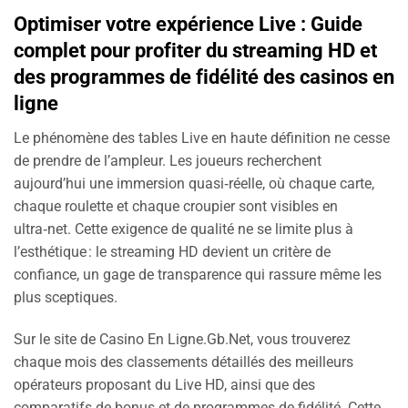
Optimiser votre expérience Live : Guide
complet pour profiter du streaming HD et
des programmes de fidélité des casinos en
ligne
Le phénomène des tables Live en haute définition ne cesse
de prendre de l’ampleur. Les joueurs recherchent
aujourd’hui une immersion quasi‑réelle, où chaque carte,
chaque roulette et chaque croupier sont visibles en
ultra‑net. Cette exigence de qualité ne se limite plus à
l’esthétique : le streaming HD devient un critère de
confiance, un gage de transparence qui rassure même les
plus sceptiques.
Sur le site de Casino En Ligne.Gb.Net, vous trouverez
chaque mois des classements détaillés des meilleurs
opérateurs proposant du Live HD, ainsi que des
comparatifs de bonus et de programmes de fidélité. Cette