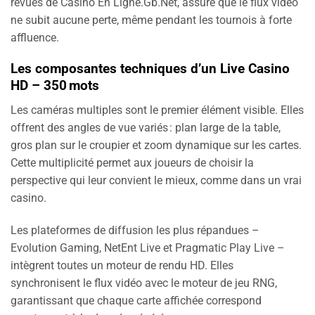
revues de Casino En Ligne.Gb.Net, assure que le flux vidéo
ne subit aucune perte, même pendant les tournois à forte
affluence.
Les composantes techniques d’un Live Casino
HD – 350 mots
Les caméras multiples sont le premier élément visible. Elles
offrent des angles de vue variés : plan large de la table,
gros plan sur le croupier et zoom dynamique sur les cartes.
Cette multiplicité permet aux joueurs de choisir la
perspective qui leur convient le mieux, comme dans un vrai
casino.
Les plateformes de diffusion les plus répandues –
Evolution Gaming, NetEnt Live et Pragmatic Play Live –
intègrent toutes un moteur de rendu HD. Elles
synchronisent le flux vidéo avec le moteur de jeu RNG,
garantissant que chaque carte affichée correspond