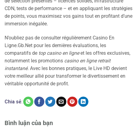
de sélection présentés – licences solides, infrastructure
CDN, tests de performance – et en appliquant les stratégies
de points, vous maximisez vos gains tout en profitant d’une
immersion inégalée.
N’oubliez pas de consulter régulièrement Casino En
Ligne.Gb.Net pour les dernières évaluations, les
comparatifs de
top casino en ligne
et les offres exclusives,
notamment les promotions
casino en ligne retrait
instantané
. Avec les bonnes pratiques, le Live HD devient
votre meilleur allié pour transformer le divertissement en
véritable opportunité de profit.
Chia sẻ:
Bình luận của bạn