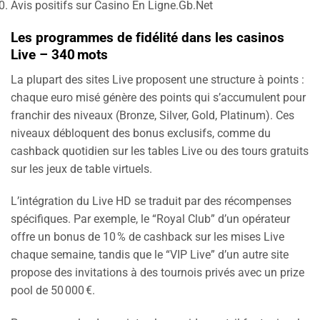
Avis positifs sur Casino En Ligne.Gb.Net
Les programmes de fidélité dans les casinos
Live – 340 mots
La plupart des sites Live proposent une structure à points :
chaque euro misé génère des points qui s’accumulent pour
franchir des niveaux (Bronze, Silver, Gold, Platinum). Ces
niveaux débloquent des bonus exclusifs, comme du
cashback quotidien sur les tables Live ou des tours gratuits
sur les jeux de table virtuels.
L’intégration du Live HD se traduit par des récompenses
spécifiques. Par exemple, le “Royal Club” d’un opérateur
offre un bonus de 10 % de cashback sur les mises Live
chaque semaine, tandis que le “VIP Live” d’un autre site
propose des invitations à des tournois privés avec un prize
pool de 50 000 €.