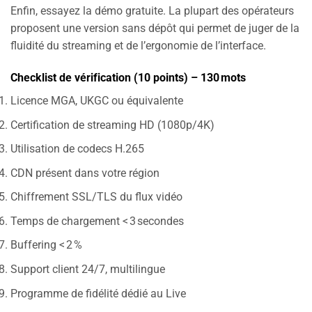
Enfin, essayez la démo gratuite. La plupart des opérateurs
proposent une version sans dépôt qui permet de juger de la
fluidité du streaming et de l’ergonomie de l’interface.
Checklist de vérification (10 points) – 130 mots
Licence MGA, UKGC ou équivalente
Certification de streaming HD (1080p/4K)
Utilisation de codecs H.265
CDN présent dans votre région
Chiffrement SSL/TLS du flux vidéo
Temps de chargement < 3 secondes
Buffering < 2 %
Support client 24/7, multilingue
Programme de fidélité dédié au Live