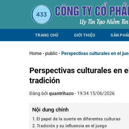
Chuyển
đến
nội
dung
TRANG CHỦ
GIỚI THIỆU
SẢN PH
Home
•
public
•
Perspectivas culturales en el jueg
Perspectivas culturales en el
tradición
Đăng bởi
quantrihazo
- 19:34 15/06/2026
Nội dung chính
El papel de la suerte en diferentes culturas
Tradición y su influencia en el juego