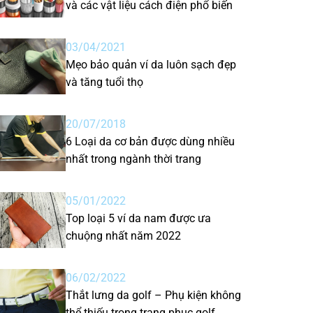
và các vật liệu cách điện phổ biến
03/04/2021
Mẹo bảo quản ví da luôn sạch đẹp
và tăng tuổi thọ
20/07/2018
6 Loại da cơ bản được dùng nhiều
nhất trong ngành thời trang
05/01/2022
Top loại 5 ví da nam được ưa
chuộng nhất năm 2022
06/02/2022
Thắt lưng da golf – Phụ kiện không
thể thiếu trong trang phục golf