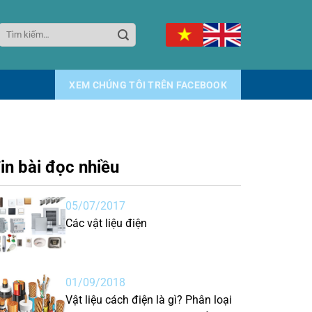
Tìm
kiếm:
XEM CHÚNG TÔI TRÊN FACEBOOK
in bài đọc nhiều
05/07/2017
Các vật liệu điện
01/09/2018
Vật liệu cách điện là gì? Phân loại