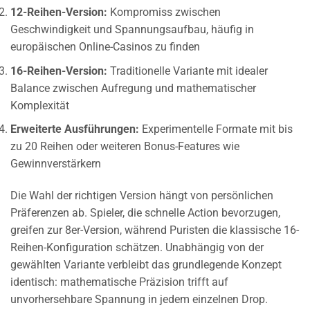
12-Reihen-Version:
Kompromiss zwischen
Geschwindigkeit und Spannungsaufbau, häufig in
europäischen Online-Casinos zu finden
16-Reihen-Version:
Traditionelle Variante mit idealer
Balance zwischen Aufregung und mathematischer
Komplexität
Erweiterte Ausführungen:
Experimentelle Formate mit bis
zu 20 Reihen oder weiteren Bonus-Features wie
Gewinnverstärkern
Die Wahl der richtigen Version hängt von persönlichen
Präferenzen ab. Spieler, die schnelle Action bevorzugen,
greifen zur 8er-Version, während Puristen die klassische 16-
Reihen-Konfiguration schätzen. Unabhängig von der
gewählten Variante verbleibt das grundlegende Konzept
identisch: mathematische Präzision trifft auf
unvorhersehbare Spannung in jedem einzelnen Drop.