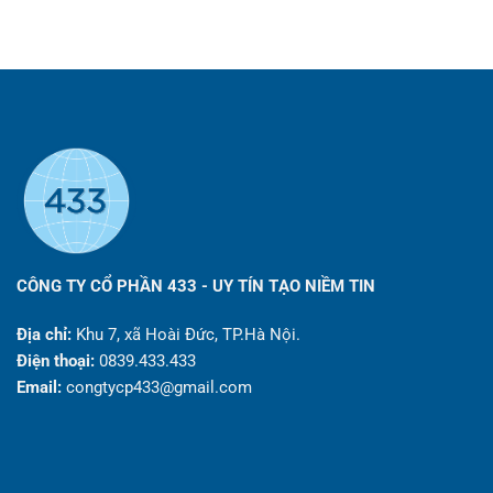
CÔNG TY CỔ PHẦN 433 - UY TÍN TẠO NIỀM TIN
Địa chỉ:
Khu 7, xã Hoài Đức, TP.Hà Nội.
Điện thoại:
0839.433.433
Email:
congtycp433@gmail.com