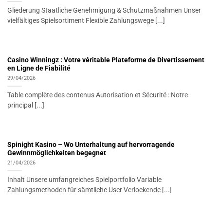
Gliederung Staatliche Genehmigung & Schutzmaßnahmen Unser
vielfältiges Spielsortiment Flexible Zahlungswege [...]
Casino Winningz : Votre véritable Plateforme de Divertissement
en Ligne de Fiabilité
29/04/2026
Table complète des contenus Autorisation et Sécurité : Notre
principal [...]
Spinight Kasino – Wo Unterhaltung auf hervorragende
Gewinnmöglichkeiten begegnet
21/04/2026
Inhalt Unsere umfangreiches Spielportfolio Variable
Zahlungsmethoden für sämtliche User Verlockende [...]