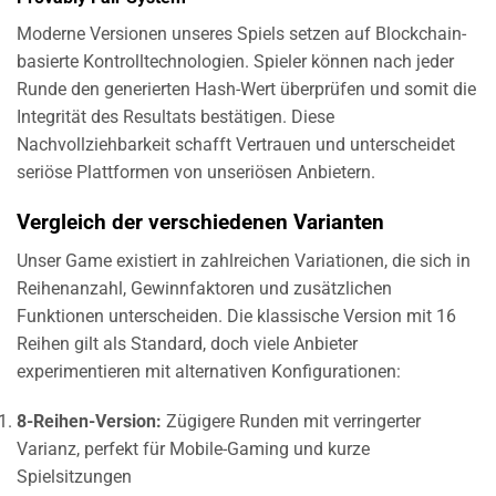
Moderne Versionen unseres Spiels setzen auf Blockchain-
basierte Kontrolltechnologien. Spieler können nach jeder
Runde den generierten Hash-Wert überprüfen und somit die
Integrität des Resultats bestätigen. Diese
Nachvollziehbarkeit schafft Vertrauen und unterscheidet
seriöse Plattformen von unseriösen Anbietern.
Vergleich der verschiedenen Varianten
Unser Game existiert in zahlreichen Variationen, die sich in
Reihenanzahl, Gewinnfaktoren und zusätzlichen
Funktionen unterscheiden. Die klassische Version mit 16
Reihen gilt als Standard, doch viele Anbieter
experimentieren mit alternativen Konfigurationen:
8-Reihen-Version:
Zügigere Runden mit verringerter
Varianz, perfekt für Mobile-Gaming und kurze
Spielsitzungen