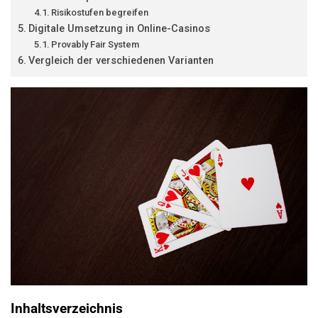
Risikostufen begreifen
Digitale Umsetzung in Online-Casinos
Provably Fair System
Vergleich der verschiedenen Varianten
Inhaltsverzeichnis