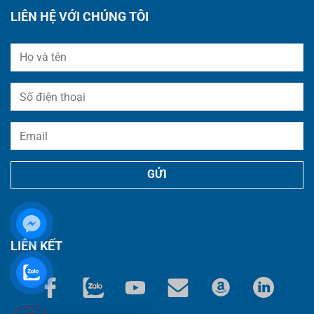
LIÊN HỆ VỚI CHÚNG TÔI
LIÊN KẾT