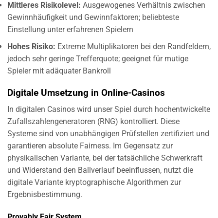
Mittleres Risikolevel:
Ausgewogenes Verhältnis zwischen
Gewinnhäufigkeit und Gewinnfaktoren; beliebteste
Einstellung unter erfahrenen Spielern
Hohes Risiko:
Extreme Multiplikatoren bei den Randfeldern,
jedoch sehr geringe Trefferquote; geeignet für mutige
Spieler mit adäquater Bankroll
Digitale Umsetzung in Online-Casinos
In digitalen Casinos wird unser Spiel durch hochentwickelte
Zufallszahlengeneratoren (RNG) kontrolliert. Diese
Systeme sind von unabhängigen Prüfstellen zertifiziert und
garantieren absolute Fairness. Im Gegensatz zur
physikalischen Variante, bei der tatsächliche Schwerkraft
und Widerstand den Ballverlauf beeinflussen, nutzt die
digitale Variante kryptographische Algorithmen zur
Ergebnisbestimmung.
Provably Fair System