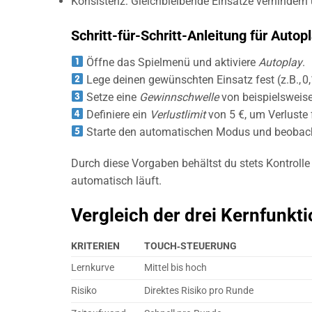
Konsistenz: Gleichbleibende Einsätze verhindern
Schritt-für-Schritt-Anleitung für Autop
Öffne das Spielmenü und aktiviere
Autoplay
.
Lege deinen gewünschten Einsatz fest (z.B., 0,
Setze eine
Gewinnschwelle
von beispielsweise
Definiere ein
Verlustlimit
von 5 €, um Verluste 
Starte den automatischen Modus und beobacht
Durch diese Vorgaben behältst du stets Kontrolle
automatisch läuft.
Vergleich der drei Kernfunkti
KRITERIEN
TOUCH‑STEUERUNG
Lernkurve
Mittel bis hoch
Risiko
Direktes Risiko pro Runde