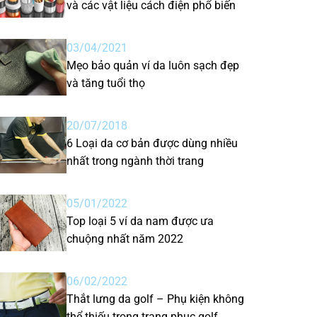
và các vật liệu cách điện phổ biến
03/04/2021
Mẹo bảo quản ví da luôn sạch đẹp
và tăng tuổi thọ
20/07/2018
6 Loại da cơ bản được dùng nhiều
nhất trong ngành thời trang
05/01/2022
Top loại 5 ví da nam được ưa
chuộng nhất năm 2022
06/02/2022
Thắt lưng da golf – Phụ kiện không
thể thiếu trong trang phục golf