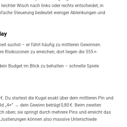
leichter Wisch nach links oder rechts entscheidet, in
 einfache Steuerung bedeutet weniger Ablenkungen und
lay
eit suchst – er führt häufig zu mittleren Gewinnen.
e Risikozonen zu erreichen; dort liegen die 555 ×-
in Budget im Blick zu behalten – schnelle Spiele
0 €. Du startest die Kugel exakt über dem mittleren Pin und
eld „4×“ → dein Gewinn beträgt 0,80 €. Beim zweiten
ch oben; sie springt durch mehrere Pins und erreicht das
e Justierungen können also massive Unterschiede