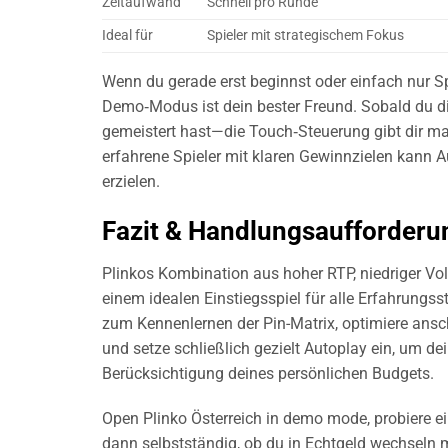
Zeitaufwand
Schnell pro Runde
Ideal für
Spieler mit strategischem Fokus
Wenn du gerade erst beginnst oder einfach nur 
Demo‐Modus ist dein bester Freund. Sobald du di
gemeistert hast—die Touch‑Steuerung gibt dir max
erfahrene Spieler mit klaren Gewinnzielen kann A
erzielen.
Fazit & Handlungsaufforderu
Plinkos Kombination aus hoher RTP, niedriger Vol
einem idealen Einstiegsspiel für alle Erfahrun
zum Kennenlernen der Pin-Matrix, optimiere ansc
und setze schließlich gezielt Autoplay ein, um d
Berücksichtigung deines persönlichen Budgets.
Open
Plinko Österreich
in demo mode, probiere ei
dann selbstständig, ob du in Echtgeld wechseln m