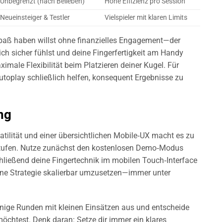
Unbegrenzt (nach Belieben)
Hohe Effizienz pro Session
Neueinsteiger & Testler
Vielspieler mit klaren Limits
Spaß haben willst ohne finanzielles Engagement—der
ch sicher fühlst und deine Fingerfertigkeit am Handy
imale Flexibilität beim Platzieren deiner Kugel. Für
utoplay schließlich helfen, konsequent Ergebnisse zu
ng
atilität und einer übersichtlichen Mobile‑UX macht es zu
gsstufen. Nutze zunächst den kostenlosen Demo‐Modus
hließend deine Fingertechnik im mobilen Touch‐Interface
eine Strategie skalierbar umzusetzen—immer unter
nige Runden mit kleinen Einsätzen aus und entscheide
öchtest. Denk daran: Setze dir immer ein klares