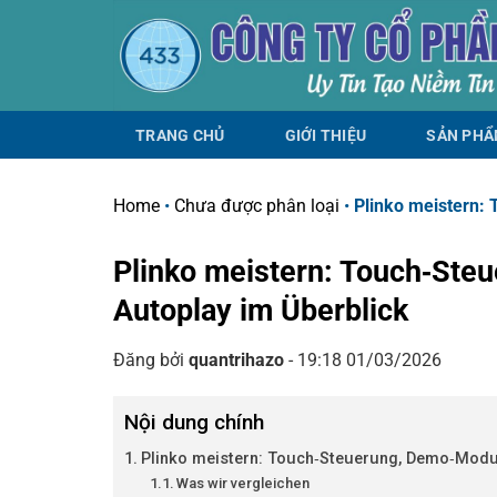
Chuyển
đến
nội
dung
TRANG CHỦ
GIỚI THIỆU
SẢN PH
Home
•
Chưa được phân loại
•
Plinko meistern:
Plinko meistern: Touch‑St
Autoplay im Überblick
Đăng bởi
quantrihazo
- 19:18 01/03/2026
Nội dung chính
Plinko meistern: Touch‑Steuerung, Demo‑Modu
Was wir vergleichen