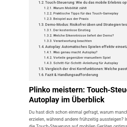
Touch‑Steuerung: Wie du das mobile Erlebnis opt
Warum Mobilität zählt
Praktische Tipps für das Touch‑Gameplay
Beispiel aus der Praxis
Demo‑Modus: Risikofrei üben und Strategien te
Der kostenlose Einstieg
Welche Erkenntnisse liefert der Demo?
Verantwortung beachten
Autoplay: Automatisches Spielen effektiv einse
Was genau macht Autoplay?
Vorteile gegenüber manuellem Spiel
Schritt-für-Schritt-Anleitung für Autoplay
Vergleich der drei Kernfunktionen: Welche passt
Fazit & Handlungsaufforderung
Plinko meistern: Touch‑St
Autoplay im Überblick
Du hast dich schon einmal gefragt, warum manche
erzielen, während andere frühzeitig aussteigen? In 
die Touch‑Steuerung auf mobilen Geräten optima