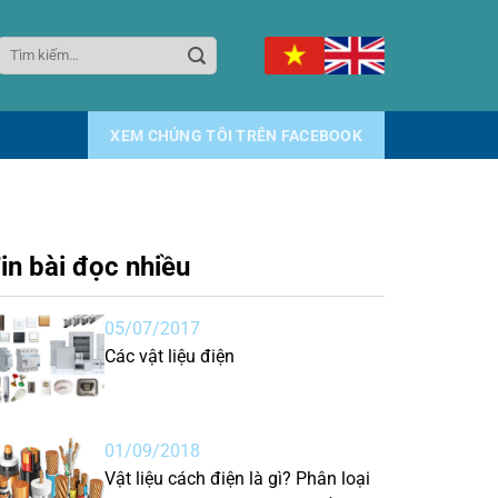
Tìm
kiếm:
XEM CHÚNG TÔI TRÊN FACEBOOK
in bài đọc nhiều
05/07/2017
Các vật liệu điện
01/09/2018
Vật liệu cách điện là gì? Phân loại