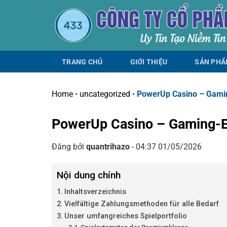
Chuyển
đến
nội
dung
TRANG CHỦ
GIỚI THIỆU
SẢN PH
Home
•
uncategorized
•
PowerUp Casino – Gamin
PowerUp Casino – Gaming-Er
Đăng bởi
quantrihazo
- 04:37 01/05/2026
Nội dung chính
Inhaltsverzeichnis
Vielfältige Zahlungsmethoden für alle Bedarf
Unser umfangreiches Spielportfolio