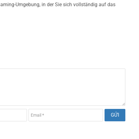
Gaming-Umgebung, in der Sie sich vollständig auf das