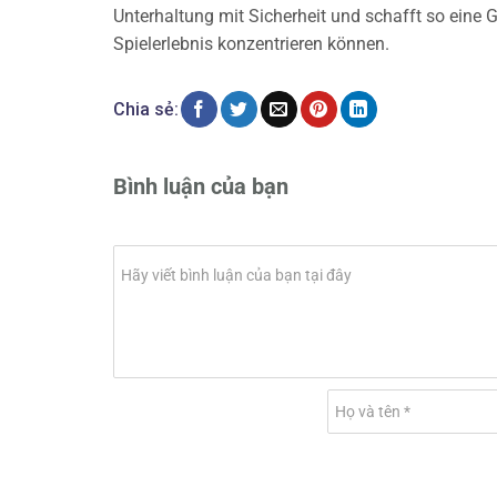
Unterhaltung mit Sicherheit und schafft so eine 
Spielerlebnis konzentrieren können.
Chia sẻ:
Bình luận của bạn