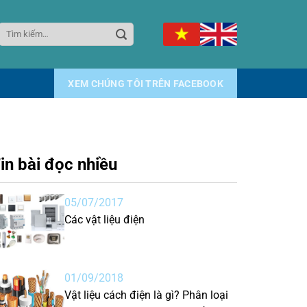
Tìm
kiếm:
XEM CHÚNG TÔI TRÊN FACEBOOK
in bài đọc nhiều
05/07/2017
Các vật liệu điện
01/09/2018
Vật liệu cách điện là gì? Phân loại