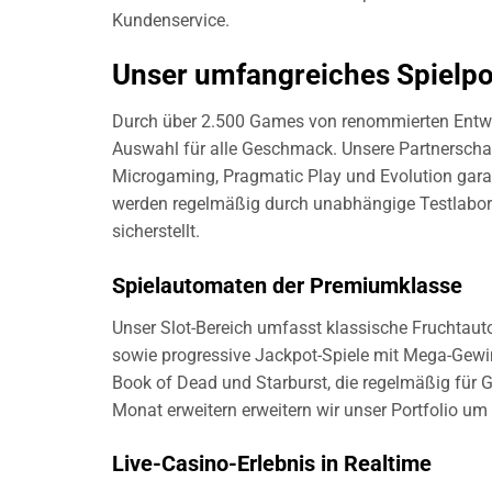
Kundenservice.
Unser umfangreiches Spielpo
Durch über 2.500 Games von renommierten Entwi
Auswahl für alle Geschmack. Unsere Partnerschaf
Microgaming, Pragmatic Play und Evolution gara
werden regelmäßig durch unabhängige Testlabo
sicherstellt.
Spielautomaten der Premiumklasse
Unser Slot-Bereich umfasst klassische Fruchtau
sowie progressive Jackpot-Spiele mit Mega-Gewi
Book of Dead und Starburst, die regelmäßig für 
Monat erweitern erweitern wir unser Portfolio um
Live-Casino-Erlebnis in Realtime