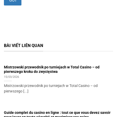
BÀI VIẾT LIÊN QUAN
Mistrzowski przewodnik po turniejach w Total Casino – od
pierwszego kroku do zwycięstwa
15/03/2026
Mistrzowski przewodnik po turniejach w Total Casino – od
pierwszego [...]
Guide complet du casino en ligne : tout ce que vous devez savoir
pour jouer en toute sécurité et maximiser vos gains