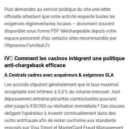
Puis demandez au service juridique du site une lettre
officielle attestant que votre activité respecte toutes les
exigences réglementaires locales – document souvent
disponible sous forme PDF téléchargeable depuis votre
espace personnel chez certains sites recommandés par
Httpswww.Famileat.Fr.
IV️⃣ Comment les casinos intègrent une politique
anti‑chargeback efficace
A.Contrats cadres avec acquéreurs & exigences SLA
Les accords stipulent généralement que le taux maximal
acceptable soit inférieur à 0,5 % du volume mensuel ; tout
dépassement entraîne pénalités contractuelles pouvant
aller jusqu’à €50 000 ou résiliation immédiate.* Ces clauses
obligent l’opérateur à investir continuellement dans des
outils antifraude afin de rester conforme aux standards
imposés par Visa Direct et MasterCard Fraud Management