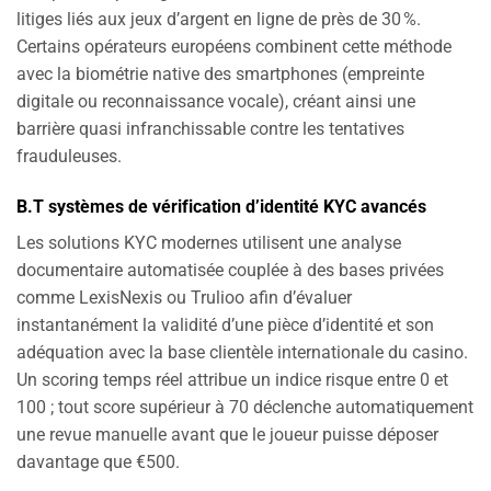
litiges liés aux jeux d’argent en ligne de près de 30 %.
Certains opérateurs européens combinent cette méthode
avec la biométrie native des smartphones (empreinte
digitale ou reconnaissance vocale), créant ainsi une
barrière quasi infranchissable contre les tentatives
frauduleuses.
B.T systèmes de vérification d’identité KYC avancés
Les solutions KYC modernes utilisent une analyse
documentaire automatisée couplée à des bases privées
comme LexisNexis ou Trulioo afin d’évaluer
instantanément la validité d’une pièce d’identité et son
adéquation avec la base clientèle internationale du casino.
Un scoring temps réel attribue un indice risque entre 0 et
100 ; tout score supérieur à 70 déclenche automatiquement
une revue manuelle avant que le joueur puisse déposer
davantage que €500.