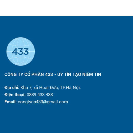
CÔNG TY CỔ PHẦN 433 - UY TÍN TẠO NIỀM TIN
Địa chỉ:
Khu 7, xã Hoài Đức, TP.Hà Nội.
Điện thoại:
0839.433.433
Email:
congtycp433@gmail.com