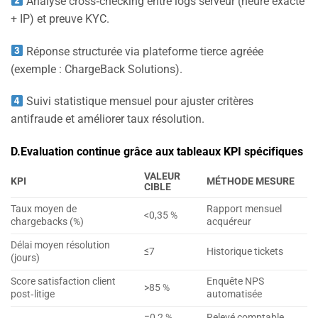
Analyse cross‑checking entre logs serveur (heure exacte
+ IP) et preuve KYC.
Réponse structurée via plateforme tierce agréée
(exemple : ChargeBack Solutions).
Suivi statistique mensuel pour ajuster critères
antifraude et améliorer taux résolution.
D.Evaluation continue grâce aux tableaux KPI spécifiques
VALEUR
KPI
MÉTHODE MESURE
CIBLE
Taux moyen de
Rapport mensuel
<0,35 %
chargebacks (%)
acquéreur
Délai moyen résolution
≤7
Historique tickets
(jours)
Score satisfaction client
Enquête NPS
>85 %
post‑litige
automatisée
=0,2 %
Relevé comptable