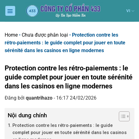
Chuyển
đến
VI
nội
dung
Home
•
Chưa được phân loại
•
Protection contre les
rétro‑paiements : le guide complet pour jouer en toute
sérénité dans les casinos en ligne modernes
Protection contre les rétro‑paiements : le
guide complet pour jouer en toute sérénité
dans les casinos en ligne modernes
Đăng bởi
quantrihazo
- 16:17 24/02/2026
Nội dung chính
Protection contre les rétro‑paiements : le guide
complet pour jouer en toute sérénité dans les casinos