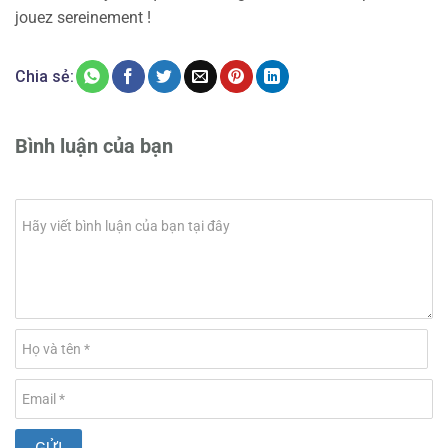
jouez sereinement !
Chia sẻ:
Bình luận của bạn