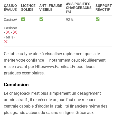
AVIS POSITIFS
CASINO
LICENCE
ANTI‑FRAUDE
SUPPORT
CHARGEBACKS
ÉVALUÉ
SOLIDE
VISIBLE
RÉACTIF
(%)
CasinoA
92 %
CasinoB
•
•
• 68 % •
Ce tableau type aide à visualiser rapidement quel site
mérite votre confiance — notamment ceux régulièrement
mis en avant par Httpswww.Famileat.Fr pour leurs
pratiques exemplaires.
Conclusion
Le chargeback n’est plus simplement un désagrément
administratif ; il représente aujourd’hui une menace
centrale capable d’éroder la stabilité financière même des
plus grands acteurs du casino en ligne. Grâce aux