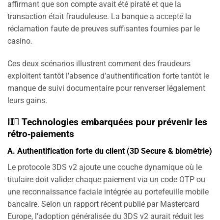
affirmant que son compte avait été piraté et que la
transaction était frauduleuse. La banque a accepté la
réclamation faute de preuves suffisantes fournies par le
casino.
Ces deux scénarios illustrent comment des fraudeurs
exploitent tantôt l’absence d’authentification forte tantôt le
manque de suivi documentaire pour renverser légalement
leurs gains.
II️⃣ Technologies embarquées pour prévenir les
rétro‑paiements
A. Authentification forte du client (3D Secure & biométrie)
Le protocole 3DS v2 ajoute une couche dynamique où le
titulaire doit valider chaque paiement via un code OTP ou
une reconnaissance faciale intégrée au portefeuille mobile
bancaire. Selon un rapport récent publié par Mastercard
Europe, l’adoption généralisée du 3DS v2 aurait réduit les