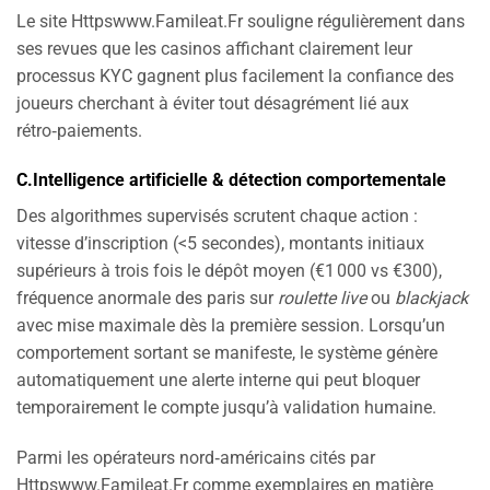
Le site Httpswww.Famileat.Fr souligne régulièrement dans
ses revues que les casinos affichant clairement leur
processus KYC gagnent plus facilement la confiance des
joueurs cherchant à éviter tout désagrément lié aux
rétro‑paiements.
C.Intelligence artificielle & détection comportementale
Des algorithmes supervisés scrutent chaque action :
vitesse d’inscription (<5 secondes), montants initiaux
supérieurs à trois fois le dépôt moyen (€1 000 vs €300),
fréquence anormale des paris sur
roulette live
ou
blackjack
avec mise maximale dès la première session. Lorsqu’un
comportement sortant se manifeste, le système génère
automatiquement une alerte interne qui peut bloquer
temporairement le compte jusqu’à validation humaine.
Parmi les opérateurs nord‑américains cités par
Httpswww.Famileat.Fr comme exemplaires en matière