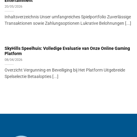
Entertainment
20/05/2026
Inhaltsverzeichnis Unser umfangreiches Spielportfolio Zuverlässige
Transaktionen sowie Zahlungsoptionen Lukrative Belohnungen [...]
SkyHills Speelhuis: Volledige Evaluatie van Onze Online Gaming
Platform
08/04/2026
Overzicht Vergunning en Beveiliging bij Het Platform Uitgebreide
Spelselectie Betaalopties [...]