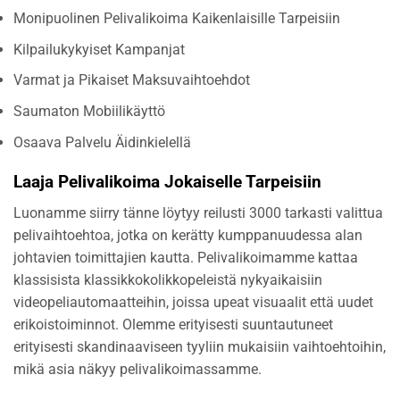
Monipuolinen Pelivalikoima Kaikenlaisille Tarpeisiin
Kilpailukykyiset Kampanjat
Varmat ja Pikaiset Maksuvaihtoehdot
Saumaton Mobiilikäyttö
Osaava Palvelu Äidinkielellä
Laaja Pelivalikoima Jokaiselle Tarpeisiin
Luonamme
siirry tänne
löytyy reilusti 3000 tarkasti valittua
pelivaihtoehtoa, jotka on kerätty kumppanuudessa alan
johtavien toimittajien kautta. Pelivalikoimamme kattaa
klassisista klassikkokolikkopeleistä nykyaikaisiin
videopeliautomaatteihin, joissa upeat visuaalit että uudet
erikoistoiminnot. Olemme erityisesti suuntautuneet
erityisesti skandinaaviseen tyyliin mukaisiin vaihtoehtoihin,
mikä asia näkyy pelivalikoimassamme.