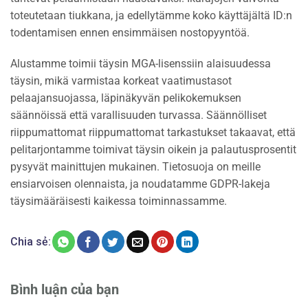
toteutetaan tiukkana, ja edellytämme koko käyttäjältä ID:n
todentamisen ennen ensimmäisen nostopyyntöä.
Alustamme toimii täysin MGA-lisenssiin alaisuudessa
täysin, mikä varmistaa korkeat vaatimustasot
pelaajansuojassa, läpinäkyvän pelikokemuksen
säännöissä että varallisuuden turvassa. Säännölliset
riippumattomat riippumattomat tarkastukset takaavat, että
pelitarjontamme toimivat täysin oikein ja palautusprosentit
pysyvät mainittujen mukainen. Tietosuoja on meille
ensiarvoisen olennaista, ja noudatamme GDPR-lakeja
täysimääräisesti kaikessa toiminnassamme.
Chia sẻ:
Bình luận của bạn