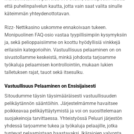
että puhelinpalvelun kautta, jotta vain saat valita sinulle
käteimmän yhteydenottotavan.
Rizz- Nettikasino uskomme ennakoivaan tukeen.
Monipuolinen FAQ-osio vastaa tyypillisimpiin kysymyksiin
ja, sekä pelioppaisiimme on koottu hyödyllisiä vinkkejä
erilaisiin kategorioihin. Vastuullisuus pelaaminen on on
sivustollamme keskeistä, minkä johdosta tarjoamme
työkaluja pelaamisen kontrollointiin, mukaan lukien
talletuksen rajat, tauot sekä itsesulku.
Vastuullisuus Pelaaminen on Ensisijaisesti
Sitoudumme täysin täysimääräisesti vastuullisuuden
pelikäytännön sääntöihin. Järjestelmämme havaitsee
poikkeavaa pelikäyttäytymistä ja voi on suosittelemaan
suojakeinoja tarvittaessa. Yhteistyössä Peluuri järjestön
yhdessä tarjoamme tukea ja työkaluja pelaajille, jotka
tuntevat pelaamistaan haastavaksi. Ikärajojen valvonta