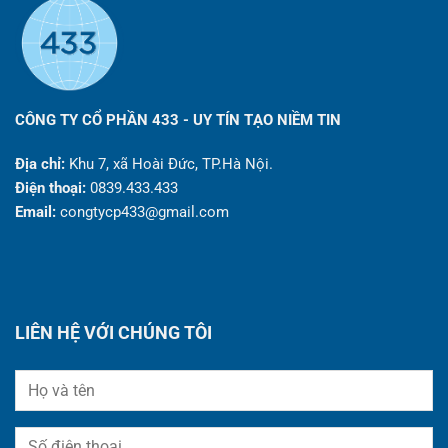
CÔNG TY CỔ PHẦN 433 - UY TÍN TẠO NIỀM TIN
Địa chỉ:
Khu 7, xã Hoài Đức, TP.Hà Nội.
Điện thoại:
0839.433.433
Email:
congtycp433@gmail.com
LIÊN HỆ VỚI CHÚNG TÔI