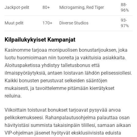
88-
Jackpot-pelit
80+
Microgaming, Red Tiger
96%
93-
Muut pelit
170+
Diverse Studios
97%
Kilpailukykyiset Kampanjat
Kasinomme tarjoaa monipuolisen bonustarijouksen, joka
luotu huomioimaan niin tuoreita ja vakituisia asiakkaita.
Aloituspaketissa yhdistyy talletusbonus että
ilmaispyöräytyksiä, antaen loistavan lähdön pelisessiollesi.
Kaikki bonusten perustuvat selkeiden sääntöjen
mukaisesti, ja tavoittelemme pitämään kierrätykset
reiluina.
Viikoittain toistuvat bonukset tarjoavat pysyvää arvoa
pelikokemukseesi. Rahanpalautusohjelma palauttaa osan
hävityistäsi summista takaisinpäin tilillesi, samaan aikaan
VIP-ohjelman jäsenet hyötyvät eksklusiivisista eduista