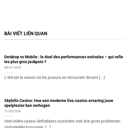
BÀI VIẾT LIÊN QUAN
Desktop vs Mobile : le duel des performances estivales – qui rafle
les plus gros jackpots ?
08/01/2026
L’été est la saison où les joueurs se retrouvent devant [...]
Skyhills Casino: Hoe een moderne live‑casino‑ervaring jouw
spelplezier kan verhogen
21/03/2026
Veel online casino‑liefhebbers worstelen met drie grote problemen:
onduidelijke bonussen, [...]