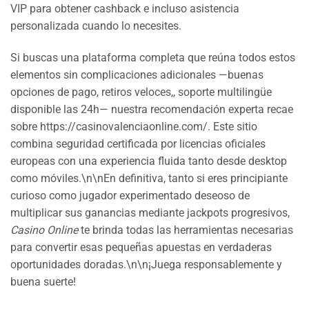
VIP para obtener cashback e incluso asistencia
personalizada cuando lo necesites.
Si buscas una plataforma completa que reúna todos estos
elementos sin complicaciones adicionales —buenas
opciones de pago, retiros veloces,
, soporte multilingüe
disponible las 24h— nuestra recomendación experta recae
sobre
https://casinovalenciaonline.com/
. Este sitio
combina seguridad certificada por licencias oficiales
europeas con una experiencia fluida tanto desde desktop
como móviles.\n\nEn definitiva, tanto si eres principiante
curioso como jugador experimentado deseoso de
multiplicar sus ganancias mediante jackpots progresivos,
Casino Online
te brinda todas las herramientas necesarias
para convertir esas pequeñas apuestas en verdaderas
oportunidades doradas.\n\n¡Juega responsablemente y
buena suerte!