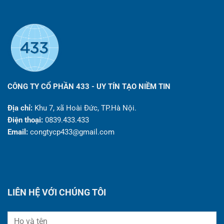
CÔNG TY CỔ PHẦN 433 - UY TÍN TẠO NIỀM TIN
Địa chỉ:
Khu 7, xã Hoài Đức, TP.Hà Nội.
Điện thoại:
0839.433.433
Email:
congtycp433@gmail.com
LIÊN HỆ VỚI CHÚNG TÔI