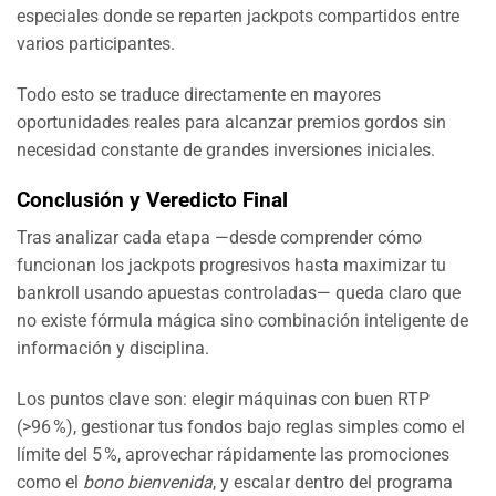
especiales donde se reparten jackpots compartidos entre
varios participantes.
Todo esto se traduce directamente en mayores
oportunidades reales para alcanzar premios gordos sin
necesidad constante d​e grandes inversiones iniciales.
Conclusión y Veredicto Final
Tras analizar cada etapa —desde comprender cómo
funcionan los jackpots progresivos hasta maximizar tu
bankroll usando apuestas controladas— queda claro que
no existe fórmula mágica sino combinación inteligente de
información y disciplina.
Los puntos clave son: elegir máquinas con buen RTP
(>96 %), gestionar tus fondos bajo reglas simples como el
límite del 5 %, aprovechar rápidamente las promociones
como el
bono bienvenida
, y escalar dentro del programa