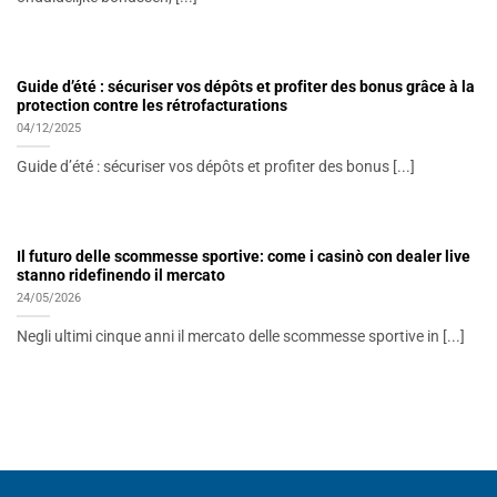
Guide d’été : sécuriser vos dépôts et profiter des bonus grâce à la
protection contre les rétrofacturations
04/12/2025
Guide d’été : sécuriser vos dépôts et profiter des bonus [...]
Il futuro delle scommesse sportive: come i casinò con dealer live
stanno ridefinendo il mercato
24/05/2026
Negli ultimi cinque anni il mercato delle scommesse sportive in [...]