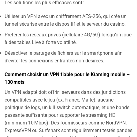
Les solutions les plus efficaces sont :
Utiliser un VPN avec un chiffrement AES‑256, qui crée un
tunnel sécurisé entre le dispositif et le serveur du casino.
Préférer les réseaux privés (cellulaire 4G/5G) lorsqu’on joue
à des tables Live à forte volatilité.
Désactiver le partage de fichiers sur le smartphone afin
d’éviter les connexions entrantes non désirées.
Comment choisir un VPN fiable pour le iGaming mobile –
130 mots
Un VPN adapté doit offrir : serveurs dans des juridictions
compatibles avec le jeu (ex. France, Malte), aucune
politique de logs, un kill‑switch automatique, et une bande
passante suffisante pour supporter le streaming HD
(minimum 10 Mbps). Des fournisseurs comme NordVPN,
ExpressVPN ou Surfshark sont régulièrement testés par des