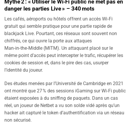
Mythe 2 : « Utiliser le Wi‑Fi public ne met pas en
danger les parties Live » – 340 mots
Les cafés, aéroports ou hôtels offrent un accès Wi‑Fi
gratuit qui semble pratique pour une partie rapide de
blackjack Live. Pourtant, ces réseaux sont souvent non
chiffrés, ce qui ouvre la porte aux attaques
Man‑in‑the‑Middle (MITM). Un attaquant placé sur le
même point d’accès peut intercepter le trafic, récupérer les
cookies de session et, dans le pire des cas, usurper
l’identité du joueur.
Des études menées par l’Université de Cambridge en 2021
ont montré que 27 % des sessions iGaming sur Wi‑Fi public
étaient exposées à du sniffing de paquets. Dans un cas
réel, un joueur de Netbet a vu son solde vidé après qu’un
hacker ait capturé le token d’authentification via un réseau
non sécurisé.