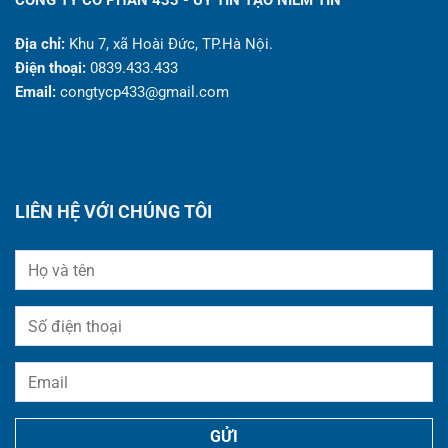
Địa chỉ:
Khu 7, xã Hoài Đức, TP.Hà Nội.
Điện thoại:
0839.433.433
Email:
congtycp433@gmail.com
LIÊN HỆ VỚI CHÚNG TÔI