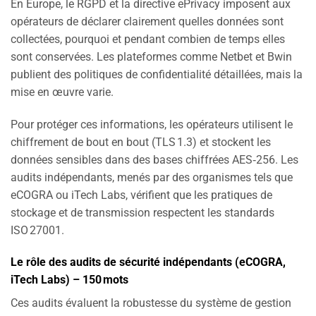
En Europe, le RGPD et la directive ePrivacy imposent aux
opérateurs de déclarer clairement quelles données sont
collectées, pourquoi et pendant combien de temps elles
sont conservées. Les plateformes comme Netbet et Bwin
publient des politiques de confidentialité détaillées, mais la
mise en œuvre varie.
Pour protéger ces informations, les opérateurs utilisent le
chiffrement de bout en bout (TLS 1.3) et stockent les
données sensibles dans des bases chiffrées AES‑256. Les
audits indépendants, menés par des organismes tels que
eCOGRA ou iTech Labs, vérifient que les pratiques de
stockage et de transmission respectent les standards
ISO 27001.
Le rôle des audits de sécurité indépendants (eCOGRA,
iTech Labs) – 150 mots
Ces audits évaluent la robustesse du système de gestion