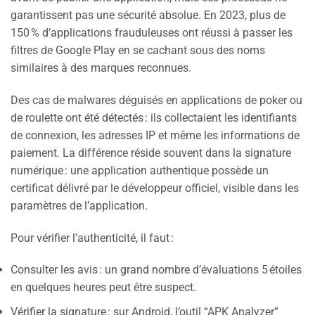
garantissent pas une sécurité absolue. En 2023, plus de
150 % d’applications frauduleuses ont réussi à passer les
filtres de Google Play en se cachant sous des noms
similaires à des marques reconnues.
Des cas de malwares déguisés en applications de poker ou
de roulette ont été détectés : ils collectaient les identifiants
de connexion, les adresses IP et même les informations de
paiement. La différence réside souvent dans la signature
numérique : une application authentique possède un
certificat délivré par le développeur officiel, visible dans les
paramètres de l’application.
Pour vérifier l’authenticité, il faut :
Consulter les avis : un grand nombre d’évaluations 5 étoiles
en quelques heures peut être suspect.
Vérifier la signature : sur Android, l’outil “APK Analyzer”