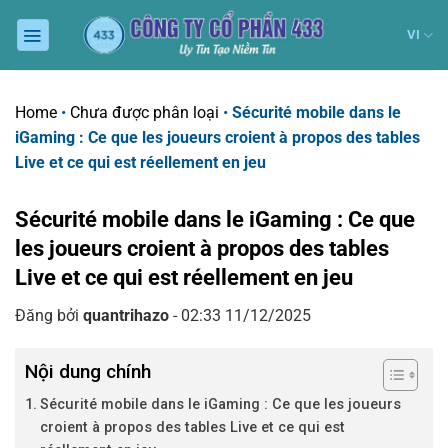
Chuyển
đến
VI
nội
dung
Home
•
Chưa được phân loại
•
Sécurité mobile dans le
iGaming : Ce que les joueurs croient à propos des tables
Live et ce qui est réellement en jeu
Sécurité mobile dans le iGaming : Ce que
les joueurs croient à propos des tables
Live et ce qui est réellement en jeu
Đăng bởi
quantrihazo
- 02:33 11/12/2025
Nội dung chính
Sécurité mobile dans le iGaming : Ce que les joueurs
croient à propos des tables Live et ce qui est