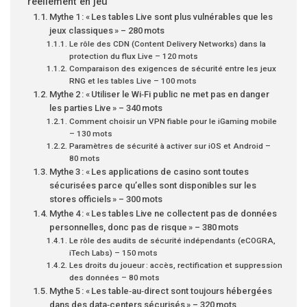
réellement en jeu
Mythe 1 : « Les tables Live sont plus vulnérables que les
jeux classiques » – 280 mots
Le rôle des CDN (Content Delivery Networks) dans la
protection du flux Live – 120 mots
Comparaison des exigences de sécurité entre les jeux
RNG et les tables Live – 100 mots
Mythe 2 : « Utiliser le Wi‑Fi public ne met pas en danger
les parties Live » – 340 mots
Comment choisir un VPN fiable pour le iGaming mobile
– 130 mots
Paramètres de sécurité à activer sur iOS et Android –
80 mots
Mythe 3 : « Les applications de casino sont toutes
sécurisées parce qu’elles sont disponibles sur les
stores officiels » – 300 mots
Mythe 4 : « Les tables Live ne collectent pas de données
personnelles, donc pas de risque » – 380 mots
Le rôle des audits de sécurité indépendants (eCOGRA,
iTech Labs) – 150 mots
Les droits du joueur : accès, rectification et suppression
des données – 80 mots
Mythe 5 : « Les table‑au‑direct sont toujours hébergées
dans des data‑centers sécurisés » – 320 mots