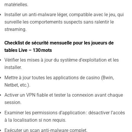
matérielles.
Installer un anti‑malware léger, compatible avec le jeu, qui
surveille les comportements suspects sans ralentir le
streaming.
Checklist de sécurité mensuelle pour les joueurs de
tables Live – 130 mots
Vérifier les mises à jour du système d’exploitation et les
installer.
Mettre à jour toutes les applications de casino (Bwin,
Netbet, etc.).
Activer un VPN fiable et tester la connexion avant chaque
session.
Examiner les permissions d’application : désactiver l’accès
à la localisation si non requis.
Exécuter un scan anti‑malware complet.