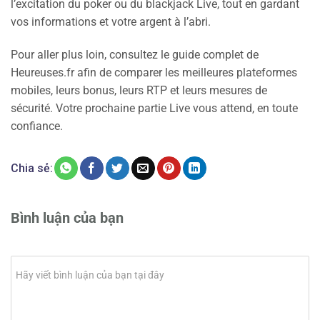
l’excitation du poker ou du blackjack Live, tout en gardant
vos informations et votre argent à l’abri.
Pour aller plus loin, consultez le guide complet de
Heureuses.fr afin de comparer les meilleures plateformes
mobiles, leurs bonus, leurs RTP et leurs mesures de
sécurité. Votre prochaine partie Live vous attend, en toute
confiance.
Chia sẻ:
Bình luận của bạn