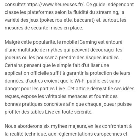
consultez
https://www.heureuses.fr/
. Ce guide indépendant
classe les plateformes selon la fluidité du streaming, la
variété des jeux (poker, roulette, baccarat) et, surtout, les
mesures de sécurité mises en place.
Malgré cette popularité, le mobile iGaming est entouré
d’une multitude de mythes qui peuvent décourager les
joueurs ou les pousser à prendre des risques inutiles.
Certains pensent que le simple fait d’utiliser une
application officielle suffit à garantir la protection de leurs
données, d’autres croient que le Wi‑Fi public est sans
danger pour les parties Live. Cet article démystifie ces idées
reçues, expose les véritables menaces et fournit des
bonnes pratiques concrètes afin que chaque joueur puisse
profiter des tables Live en toute sérénité.
Nous aborderons six mythes majeurs, en les confrontant à
la réalité technique, aux réglementations européennes et