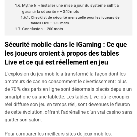
Mythe 6 : « Installer une mise à jour du système suffit à
garantir la sécurité » – 340 mots
Checklist de sécurité mensuelle pour les joueurs de
tables Live – 130 mots
Conclusion – 200 mots
Sécurité mobile dans le iGaming : Ce que
les joueurs croient à propos des tables
Live et ce qui est réellement en jeu
L’explosion du jeu mobile a transformé la façon dont les
amateurs de casino consomment le divertissement : plus
de 70 % des paris en ligne sont désormais placés depuis un
smartphone ou une tablette. Les tables Live, où le croupier
réel diffuse son jeu en temps réel, sont devenues le fleuron
de cette évolution, offrant l’adrénaline d’un vrai casino sans
quitter son salon.
Pour comparer les meilleurs sites de jeux mobiles,