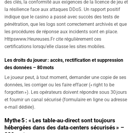
des clés, la conformité aux exigences de la licence de jeu et
la résilience face aux attaques DDoS. Un rapport positif
indique que le casino a passé avec succès des tests de
pénétration, que les logs sont correctement archivés et que
les procédures de réponse aux incidents sont en place.
Httpswww.Heureuses.Fr cite régulièrement ces
certifications lorsqu’elle classe les sites mobiles.
Les droits du joueur : accès, rectification et suppression
des données – 80 mots
Le joueur peut, à tout moment, demander une copie de ses
données, les corriger ou les faire effacer (« right to be
forgotten »). Les opérateurs doivent répondre sous 30 jours
et fournir un canal sécurisé (formulaire en ligne ou adresse
e‑mail dédiée).
Mythe 5 : « Les table‑au‑direct sont toujours
hébergées dans des data‑centers sécurisés » –