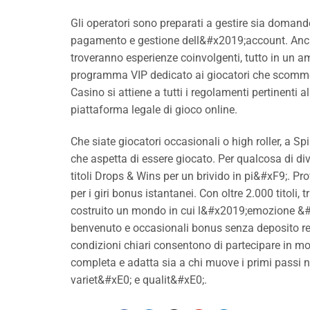
Gli operatori sono preparati a gestire sia domand
pagamento e gestione dell&#x2019;account. Anche 
troveranno esperienze coinvolgenti, tutto in un a
programma VIP dedicato ai giocatori che scomm
Casino si attiene a tutti i regolamenti pertinenti 
piattaforma legale di gioco online.
Che siate giocatori occasionali o high roller, 
che aspetta di essere giocato. Per qualcosa di div
titoli Drops & Wins per un brivido in pi&#xF9;. Pr
per i giri bonus istantanei. Con oltre 2.000 titoli
costruito un mondo in cui l&#x2019;emozione &#xE8
benvenuto e occasionali bonus senza deposito r
condizioni chiari consentono di partecipare in 
completa e adatta sia a chi muove i primi passi n
variet&#xE0; e qualit&#xE0;.