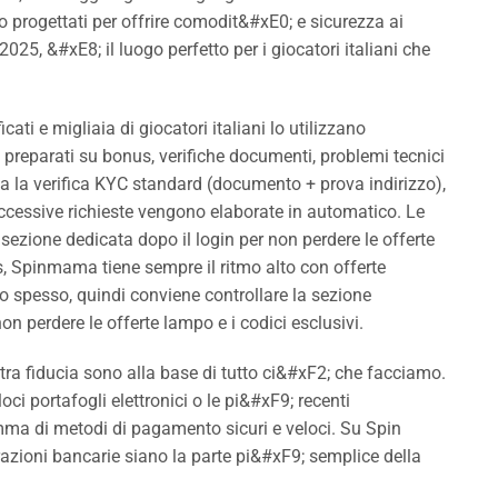
rogettati per offrire comodit&#xE0; e sicurezza ai
025, &#xE8; il luogo perfetto per i giocatori italiani che
cati e migliaia di giocatori italiani lo utilizzano
preparati su bonus, verifiche documenti, problemi tecnici
sta la verifica KYC standard (documento + prova indirizzo),
uccessive richieste vengono elaborate in automatico. Le
ezione dedicata dopo il login per non perdere le offerte
s, Spinmama tiene sempre il ritmo alto con offerte
 spesso, quindi conviene controllare la sezione
 perdere le offerte lampo e i codici esclusivi.
ra fiducia sono alla base di tutto ci&#xF2; che facciamo.
oci portafogli elettronici o le pi&#xF9; recenti
a di metodi di pagamento sicuri e veloci. Su Spin
ioni bancarie siano la parte pi&#xF9; semplice della