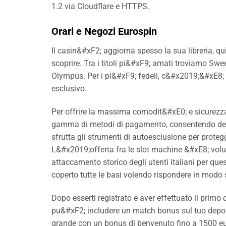
1.2 via Cloudflare e HTTPS.
Orari e Negozi Eurospin
Il casin&#xF2; aggiorna spesso la sua libreria,
scoprire. Tra i titoli pi&#xF9; amati troviamo S
Olympus. Per i pi&#xF9; fedeli, c&#x2019;&#xE8;
esclusivo.
Per offrire la massima comodit&#xE0; e sicurez
gamma di metodi di pagamento, consentendo deposi
sfrutta gli strumenti di autoesclusione per protegg
L&#x2019;offerta fra le slot machine &#xE8; vol
attaccamento storico degli utenti italiani per qu
coperto tutte le basi volendo rispondere in modo so
Dopo esserti registrato e aver effettuato il prim
pu&#xF2; includere un match bonus sul tuo deposito 
grande con un bonus di benvenuto fino a 1500 euro