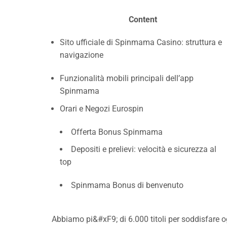
Content
Sito ufficiale di Spinmama Casino: struttura e
navigazione
Funzionalità mobili principali dell’app
Spinmama
Orari e Negozi Eurospin
Offerta Bonus Spinmama
Depositi e prelievi: velocità e sicurezza al
top
Spinmama Bonus di benvenuto
Abbiamo pi&#xF9; di 6.000 titoli per soddisfare og