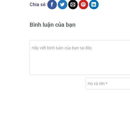
Chia sẻ:
Bình luận của bạn