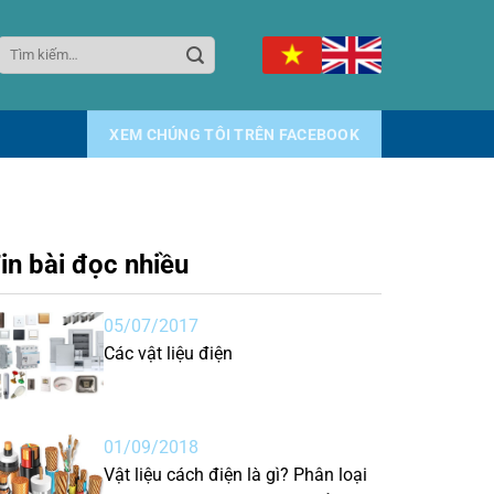
Tìm
kiếm:
XEM CHÚNG TÔI TRÊN FACEBOOK
in bài đọc nhiều
05/07/2017
Các vật liệu điện
01/09/2018
Vật liệu cách điện là gì? Phân loại