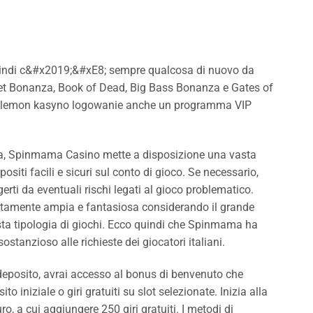
 quindi c&#x2019;&#xE8; sempre qualcosa di nuovo da
weet Bonanza, Book of Dead, Big Bass Bonanza e Gates of
lemon kasyno logowanie
anche un programma VIP
za, Spinmama Casino mette a disposizione una vasta
ti facili e sicuri sul conto di gioco. Se necessario,
erti da eventuali rischi legati al gioco problematico.
utamente ampia e fantasiosa considerando il grande
esta tipologia di giochi. Ecco quindi che Spinmama ha
stanzioso alle richieste dei giocatori italiani.
o deposito, avrai accesso al bonus di benvenuto che
iniziale o giri gratuiti su slot selezionate. Inizia alla
, a cui aggiungere 250 giri gratuiti. I metodi di