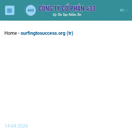
Chuyển
đến
VI
nội
dung
Home
•
surfingtosuccess.org (tr)
14-04-2026