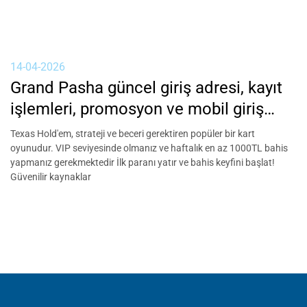
14-04-2026
Grand Pasha güncel giriş adresi, kayıt
işlemleri, promosyon ve mobil giriş
seçenekleri hakkında merak
Texas Hold'em, strateji ve beceri gerektiren popüler bir kart
ettiklerinizi burada bulabilirsiniz Grand
oyunudur. VIP seviyesinde olmanız ve haftalık en az 1000TL bahis
yapmanız gerekmektedir İlk paranı yatır ve bahis keyfini başlat!
Pasha Bet Güncel Adresi Görüntüle.
Güvenilir kaynaklar