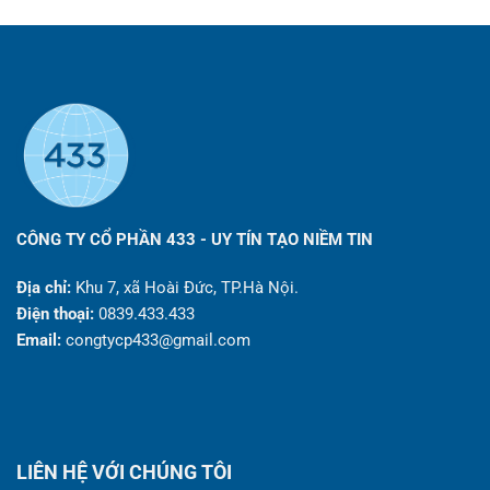
CÔNG TY CỔ PHẦN 433 - UY TÍN TẠO NIỀM TIN
Địa chỉ:
Khu 7, xã Hoài Đức, TP.Hà Nội.
Điện thoại:
0839.433.433
Email:
congtycp433@gmail.com
LIÊN HỆ VỚI CHÚNG TÔI