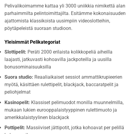
Pelivalikoimamme kattaa yli 3000 uniikkia nimikettä alan
parhaimmilta pelintoimittajilta. Esitämme kokonaisuuden
ajattomista klassikoista uusimpiin videoslotteihin,
pöytäpeleistä suoraan studioon.
Yleisimmät Pelikategoriat
Slottipelit:
Peräti 2000 erilaista kolikkopeliä aiheilla
laajasti, jatkuvasti kohoavilla jackpoteilla ja uusilla
bonusominaisuuksilla
Suora studio:
Reaaliaikaiset sessiot ammattikrupieerien
myötä, käsittäen rulettipelit, blackjack, baccaratpelit ja
peliohjelmat
Kasinopelit:
Klassiset pelimuodot monilla muunnelmilla,
mukaan lukien eurooppalaistyyppinen rulettimuoto ja
amerikkalaistyylinen blackjack
Pottipelit:
Massiiviset jättipotit, jotka kohoavat per pelillä