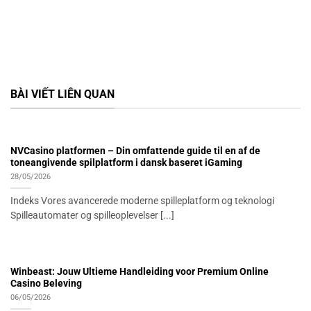
BÀI VIẾT LIÊN QUAN
NVCasino platformen – Din omfattende guide til en af de
toneangivende spilplatform i dansk baseret iGaming
28/05/2026
Indeks Vores avancerede moderne spilleplatform og teknologi
Spilleautomater og spilleoplevelser [...]
Winbeast: Jouw Ultieme Handleiding voor Premium Online
Casino Beleving
06/05/2026