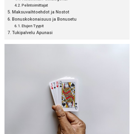
Pelintoimittajat
Maksuvaihtoehdot ja Nostot
Bonuskokonaisuus ja Bonusetu
Etujen Tyypit
Tukipalvelu Apunasi