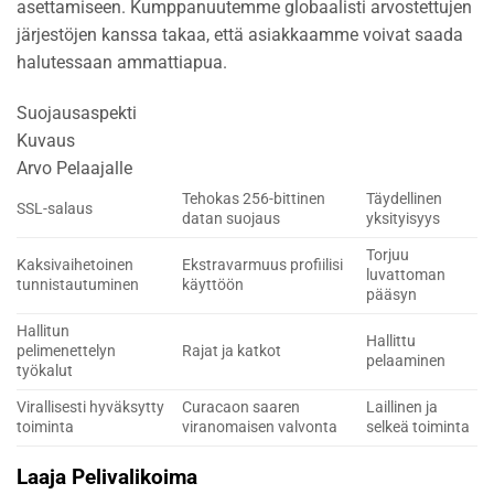
asettamiseen. Kumppanuutemme globaalisti arvostettujen
järjestöjen kanssa takaa, että asiakkaamme voivat saada
halutessaan ammattiapua.
Suojausaspekti
Kuvaus
Arvo Pelaajalle
Tehokas 256-bittinen
Täydellinen
SSL-salaus
datan suojaus
yksityisyys
Torjuu
Kaksivaihetoinen
Ekstravarmuus profiilisi
luvattoman
tunnistautuminen
käyttöön
pääsyn
Hallitun
Hallittu
pelimenettelyn
Rajat ja katkot
pelaaminen
työkalut
Virallisesti hyväksytty
Curacaon saaren
Laillinen ja
toiminta
viranomaisen valvonta
selkeä toiminta
Laaja Pelivalikoima