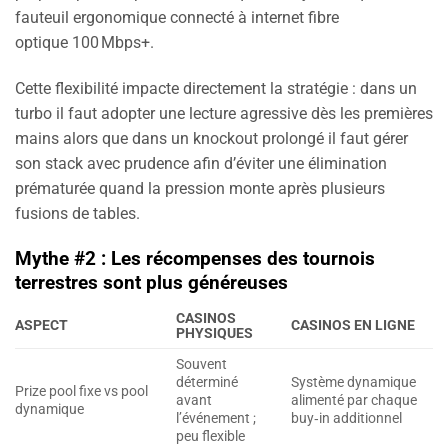
fauteuil ergonomique connecté à internet fibre
optique 100 Mbps+.
Cette flexibilité impacte directement la stratégie : dans un
turbo il faut adopter une lecture agressive dès les premières
mains alors que dans un knockout prolongé il faut gérer
son stack avec prudence afin d’éviter une élimination
prématurée quand la pression monte après plusieurs
fusions de tables.
Mythe #2 : Les récompenses des tournois
terrestres sont plus généreuses
CASINOS
ASPECT
CASINOS EN LIGNE
PHYSIQUES
Souvent
déterminé
Système dynamique
Prize pool fixe vs pool
avant
alimenté par chaque
dynamique
l’événement ;
buy‑in additionnel
peu flexible