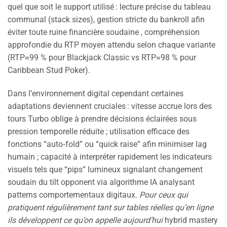
quel que soit le support utilisé : lecture précise du tableau
communal (stack sizes), gestion stricte du bankroll afin
éviter toute ruine financière soudaine , compréhension
approfondie du RTP moyen attendu selon chaque variante
(RTP≈99 % pour Blackjack Classic vs RTP≈98 % pour
Caribbean Stud Poker).
Dans l’environnement digital cependant certaines
adaptations deviennent cruciales : vitesse accrue lors des
tours Turbo oblige à prendre décisions éclairées sous
pression temporelle réduite ; utilisation efficace des
fonctions “auto‐fold” ou “quick raise” afin minimiser lag
humain ; capacité à interpréter rapidement les indicateurs
visuels tels que “pips” lumineux signalant changement
soudain du tilt opponent via algorithme IA analysant
patterns comportementaux digitaux.
Pour ceux qui
pratiquent régulièrement tant sur tables réelles qu’en ligne
ils développent ce qu’on appelle aujourd’hui
hybrid mastery