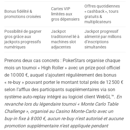
Offres quotidiennes
Cartes VIP
Bonus fidélité &
« cashback », tours
limitées aux
promotions croisées
gratuits &
gros dépensiers
multiplicateurs
Possibilité de gagner
Jackpot
Jackpot progressif
gros grâce aux
traditionnel lié à
alimenté par millions
jackpots progressifs
machines slot
d’inscriptions
numériques
adjacentes
simultanées
Prenons deux cas concrets : PokerStars organise chaque
mois un tournoi « High Roller » avec un prize pool officiel
de 10 000 €, auquel s’ajoutent régulièrement des bonus
« re‑buy » pouvant porter le montant total près de 12 500 €
selon l’afflux des participants supplémentaires via son
système auto‑replay intégré au logiciel client WebGL™️.
En
revanche lors du légendaire tournoi « Monte Carlo Table
Challenge », organisé au Casino Monte‑Carlo avec un
buy‑in fixe à 8 000 €, aucun re‑buy n’est autorisé et aucune
promotion supplémentaire n’est appliquée pendant