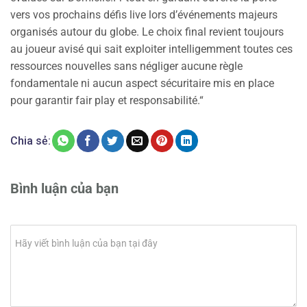
vers vos prochains défis live lors d’événements majeurs
organisés autour du globe.​ Le choix final revient toujours
au joueur avisé qui sait exploiter intelligemment toutes ces
ressources nouvelles sans négliger aucune règle
fondamentale ni aucun aspect sécuritaire mis en place
pour garantir fair play et responsabilité.“
Chia sẻ:
Bình luận của bạn