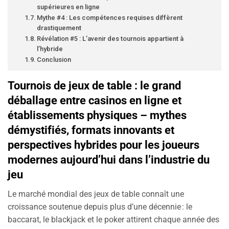
supérieures en ligne
Mythe #4 : Les compétences requises diffèrent
drastiquement
Révélation #5 : L’avenir des tournois appartient à
l’hybride
Conclusion
Tournois de jeux de table : le grand
déballage entre casinos en ligne et
établissements physiques – mythes
démystifiés, formats innovants et
perspectives hybrides pour les joueurs
modernes aujourd’hui dans l’industrie du
jeu
Le marché mondial des jeux de table connaît une
croissance soutenue depuis plus d’une décennie : le
baccarat, le blackjack et le poker attirent chaque année des