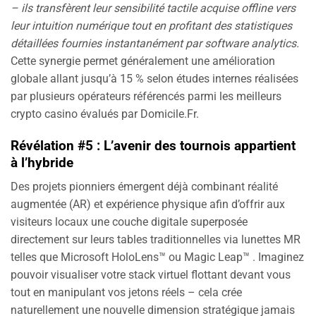
– ils transfèrent leur sensibilité tactile acquise offline vers
leur intuition numérique tout en profitant des statistiques
détaillées fournies instantanément par software analytics.
Cette synergie permet généralement une amélioration
globale allant jusqu’à 15 % selon études internes réalisées
par plusieurs opérateurs référencés parmi les meilleurs
crypto casino évalués par Domicile.Fr.
Révélation #5 : L’avenir des tournois appartient
à l’hybride
Des projets pionniers émergent déjà combinant réalité
augmentée (AR) et expérience physique afin d’offrir aux
visiteurs locaux une couche digitale superposée
directement sur leurs tables traditionnelles via lunettes MR
telles que Microsoft HoloLens™️ ou Magic Leap™️ . Imaginez
pouvoir visualiser votre stack virtuel flottant devant vous
tout en manipulant vos jetons réels – cela crée
naturellement une nouvelle dimension stratégique jamais