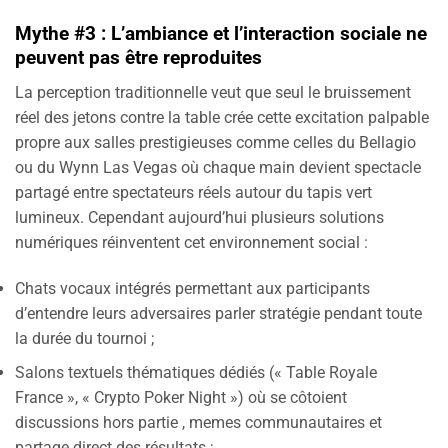
Mythe #3 : L’ambiance et l’interaction sociale ne
peuvent pas être reproduites
La perception traditionnelle veut que seul le bruissement
réel des jetons contre la table crée cette excitation palpable
propre aux salles prestigieuses comme celles du Bellagio
ou du Wynn Las Vegas où chaque main devient spectacle
partagé entre spectateurs réels autour du tapis vert
lumineux.​ Cependant aujourd’hui plusieurs solutions
numériques réinventent cet environnement social :
Chats vocaux intégrés permettant aux participants
d’entendre leurs adversaires parler stratégie pendant toute
la durée du tournoi ;
Salons textuels thématiques dédiés (« Table Royale
France », « Crypto Poker Night ») où se côtoient
discussions hors partie , memes communautaires et
partage direct des résultats ;