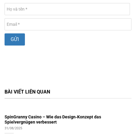
BÀI VIẾT LIÊN QUAN
SpinGranny Casino – Wie das Design‑Konzept das
Spielvergnügen verbessert
31/08/2025