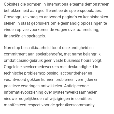
Goksites die pompen in internationale teams demonstreren
betrokkenheid aan gedifferentieerde spelerspopulaties.
Omvangrijke vraag-en-antwoord-pagina’s en kennisbanken
stellen in staat gebruikers om eigenhandig oplossingen te
vinden op veelvoorkomende vragen over aanmelding,
financiën en spelregels.
Non-stop beschikbaarheid toont deskundigheid en
commitment aan spelerbehoefte, met name belangrijk
omdat casino-gebruik geen vaste business hours volgt.
Opgeleide servicemedewerkers met deskundigheid in
technische probleemoplossing, accountbeheer en
verantwoord gokken kunnen problemen vermijden en
positieve ervaringen ontwikkelen. Anticiperende
informatievoorziening over systeemwerkzaamheden,
nieuwe mogelijkheden of wijzigingen in condities
manifesteert respect voor de gebruikerscommunity.