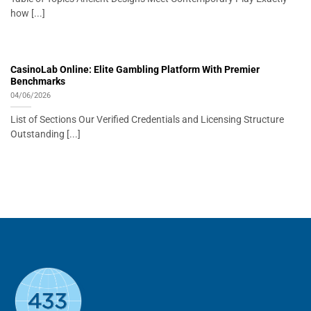
how [...]
CasinoLab Online: Elite Gambling Platform With Premier
Benchmarks
04/06/2026
List of Sections Our Verified Credentials and Licensing Structure
Outstanding [...]