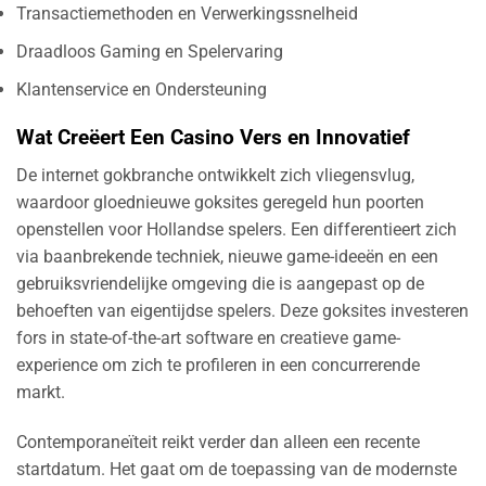
Transactiemethoden en Verwerkingssnelheid
Draadloos Gaming en Spelervaring
Klantenservice en Ondersteuning
Wat Creëert Een Casino Vers en Innovatief
De internet gokbranche ontwikkelt zich vliegensvlug,
waardoor gloednieuwe goksites geregeld hun poorten
openstellen voor Hollandse spelers. Een differentieert zich
via baanbrekende techniek, nieuwe game-ideeën en een
gebruiksvriendelijke omgeving die is aangepast op de
behoeften van eigentijdse spelers. Deze goksites investeren
fors in state-of-the-art software en creatieve game-
experience om zich te profileren in een concurrerende
markt.
Contemporaneïteit reikt verder dan alleen een recente
startdatum. Het gaat om de toepassing van de modernste