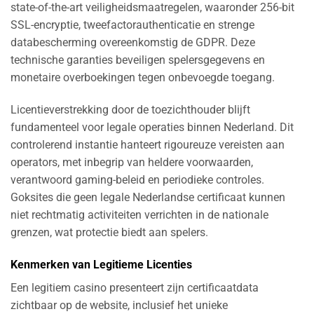
state-of-the-art veiligheidsmaatregelen, waaronder 256-bit
SSL-encryptie, tweefactorauthenticatie en strenge
databescherming overeenkomstig de GDPR. Deze
technische garanties beveiligen spelersgegevens en
monetaire overboekingen tegen onbevoegde toegang.
Licentieverstrekking door de toezichthouder blijft
fundamenteel voor legale operaties binnen Nederland. Dit
controlerend instantie hanteert rigoureuze vereisten aan
operators, met inbegrip van heldere voorwaarden,
verantwoord gaming-beleid en periodieke controles.
Goksites die geen legale Nederlandse certificaat kunnen
niet rechtmatig activiteiten verrichten in de nationale
grenzen, wat protectie biedt aan spelers.
Kenmerken van Legitieme Licenties
Een legitiem casino presenteert zijn certificaatdata
zichtbaar op de website, inclusief het unieke