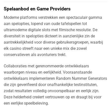
Spelaanbod en Game Providers
Moderne platforms verstrekken een spectaculair gamma
aan spelopties, lopend van oude tafelspellen tot
ultramoderne digitale slots met filmische resolutie. De
diversiteit in spelopties dicteert in aanzienlijke zin de
aantrekkelijkheid voor diverse gebruikersgroepen, waarbij
elk casino streeft naar een unieke mix die zowel
conservatieven als avonturiers trekt.
Collaboraties met gerenommeerde ontwikkelaars
waarborgen niveau en eerlijkheid. Vooraanstaande
ontwikkelaars implementeren Random Nummer Generators
die zijn geverifieerd door onafhankelijke testinstituten,
zodat resultaten volledig onvoorspelbaar en eerlijk zijn.
Deze helderheid creëert vertrouwen op en draagt bij voor
een eerlijke speelbeleving.