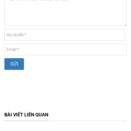
BÀI VIẾT LIÊN QUAN