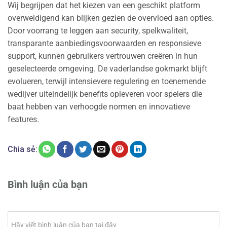
Wij begrijpen dat het kiezen van een geschikt platform
overweldigend kan blijken gezien de overvloed aan opties.
Door voorrang te leggen aan security, spelkwaliteit,
transparante aanbiedingsvoorwaarden en responsieve
support, kunnen gebruikers vertrouwen creëren in hun
geselecteerde omgeving. De vaderlandse gokmarkt blijft
evolueren, terwijl intensievere regulering en toenemende
wedijver uiteindelijk benefits opleveren voor spelers die
baat hebben van verhoogde normen en innovatieve
features.
Chia sẻ:
Bình luận của bạn