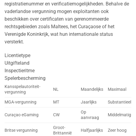
registratienummer en verificatiemogelijkheden. Behalve de
vaderlandse vergunning mogen exploitanten ook
beschikken over certificaten van gerenommeerde
rechtsgebieden zoals Maltees, het Curaçaose of het
Verenigde Koninkrijk, wat hun internationale status
versterkt.
Licentietype
Uitgifteland
Inspectieritme
Spelerbescherming
Kansspelautoriteit-
NL
Maandelijks
Maximaal
vergunning
MGA-vergunning
MT
Jaarlijks
Substantieel
Op
Curaçao eGaming
CW
Middelmatig
aanvraag
Groot-
Britse vergunning
Halfjaarlijks
Zeer hoog
Brittannië