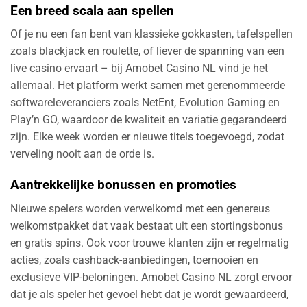
Een breed scala aan spellen
Of je nu een fan bent van klassieke gokkasten, tafelspellen
zoals blackjack en roulette, of liever de spanning van een
live casino ervaart – bij Amobet Casino NL vind je het
allemaal. Het platform werkt samen met gerenommeerde
softwareleveranciers zoals NetEnt, Evolution Gaming en
Play’n GO, waardoor de kwaliteit en variatie gegarandeerd
zijn. Elke week worden er nieuwe titels toegevoegd, zodat
verveling nooit aan de orde is.
Aantrekkelijke bonussen en promoties
Nieuwe spelers worden verwelkomd met een genereus
welkomstpakket dat vaak bestaat uit een stortingsbonus
en gratis spins. Ook voor trouwe klanten zijn er regelmatig
acties, zoals cashback-aanbiedingen, toernooien en
exclusieve VIP-beloningen. Amobet Casino NL zorgt ervoor
dat je als speler het gevoel hebt dat je wordt gewaardeerd,