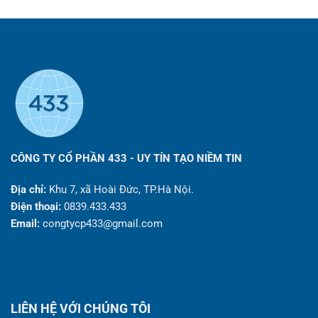
CÔNG TY CỔ PHẦN 433 - UY TÍN TẠO NIỀM TIN
Địa chỉ:
Khu 7, xã Hoài Đức, TP.Hà Nội.
Điện thoại:
0839.433.433
Email:
congtycp433@gmail.com
LIÊN HỆ VỚI CHÚNG TÔI