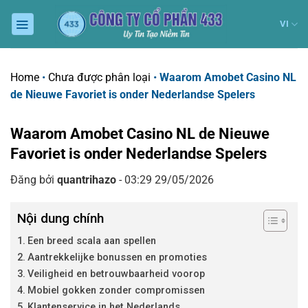
Chuyển
đến
VI
nội
dung
Home
•
Chưa được phân loại
•
Waarom Amobet Casino NL
de Nieuwe Favoriet is onder Nederlandse Spelers
Waarom Amobet Casino NL de Nieuwe
Favoriet is onder Nederlandse Spelers
Đăng bởi
quantrihazo
- 03:29 29/05/2026
Nội dung chính
Een breed scala aan spellen
Aantrekkelijke bonussen en promoties
Veiligheid en betrouwbaarheid voorop
Mobiel gokken zonder compromissen
Klantenservice in het Nederlands