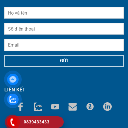
LIÊN KẾT
0839433433