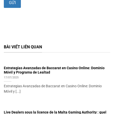
BÀI VIẾT LIÊN QUAN
Estrategias Avanzadas de Baccarat en Casino Online: Dominio
Móvil y Programa de Lealtad
17/07/2025
Estrategias Avanzadas de Baccarat en Casino Online: Dominio
Móvil y [...]
Live Dealers sous la licence de la Malta Gaming Authority : quel